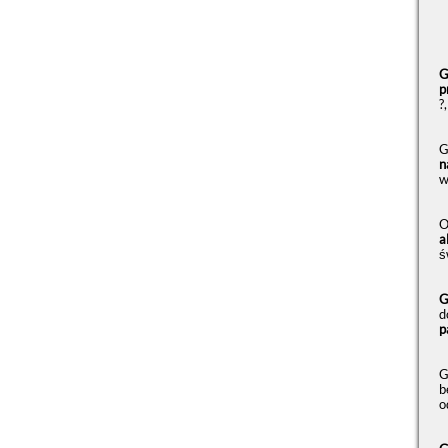
G
p
?
G
n
w
O
a
ś
G
d
p
G
b
o