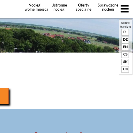
Noclegi
Ustronne
Oferty
Sprawdzone
wolne miejsca
noclegi
specjalne
noclegi
noclegów
+Dodaj
ofertę
Google
translate
PL
DE
EN
CS
SK
UK