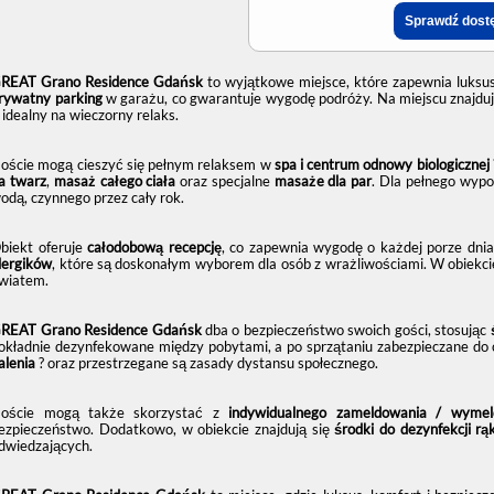
REAT Grano Residence Gdańsk
to wyjątkowe miejsce, które zapewnia luksu
rywatny parking
w garażu, co gwarantuje wygodę podróży. Na miejscu znajduj
, idealny na wieczorny relaks.
oście mogą cieszyć się pełnym relaksem w
spa i centrum odnowy biologicznej
a twarz
,
masaż całego ciała
oraz specjalne
masaże dla par
. Dla pełnego wyp
odą, czynnego przez cały rok.
biekt oferuje
całodobową recepcję
, co zapewnia wygodę o każdej porze dnia
lergików
, które są doskonałym wyborem dla osób z wrażliwościami. W obiekci
wiatem.
REAT Grano Residence Gdańsk
dba o bezpieczeństwo swoich gości, stosując
okładnie dezynfekowane między pobytami, a po sprzątaniu zabezpieczane do c
alenia
? oraz przestrzegane są zasady dystansu społecznego.
oście mogą także skorzystać z
indywidualnego zameldowania / wymel
ezpieczeństwo. Dodatkowo, w obiekcie znajdują się
środki do dezynfekcji rą
dwiedzających.