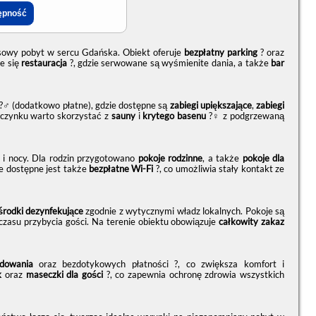
sowy pobyt w sercu Gdańska. Obiekt oferuje
bezpłatny parking
? oraz
e się
restauracja
?️, gdzie serwowane są wyśmienite dania, a także
bar
?‍♂️ (dodatkowo płatne), gdzie dostępne są
zabiegi upiększające
,
zabiegi
oczynku warto skorzystać z
sauny
i
krytego basenu
?‍♀️ z podgrzewaną
 i nocy. Dla rodzin przygotowano
pokoje rodzinne
, a także
pokoje dla
e dostępne jest także
bezpłatne Wi-Fi
?, co umożliwia stały kontakt ze
środki dezynfekujące
zgodnie z wytycznymi władz lokalnych. Pokoje są
zasu przybycia gości. Na terenie obiektu obowiązuje
całkowity zakaz
dowania
oraz bezdotykowych płatności ?, co zwiększa komfort i
k
oraz
maseczki dla gości
?, co zapewnia ochronę zdrowia wszystkich