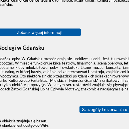
REAT Grano Residence Gdańsk
to miejsce, gdzie luksus, komfort i bezpiec
dańsku.
Zobacz więcej informacji
Noclegi w Gdańsku
dańsk opis:
W Gdańsku rozpościerają się urokliwe uliczki. Jest tu równie
dpocząć. W mieście funkcjonuje kilka teatrów, filharmonia, scena operowa, let
opularne kluby młodzieżowe, puby i dyskoteki. Liczne muzea, koncerty, jarm
ulturalną, w której każdy, zależnie od zainteresowań i nastroju, znajdzie coś
ypoczynku. Oto niektóre z nich: przejażdżki po gdańskich ścieżkach rowerowy
arku Kulturowego Fortyfikacji Miejskich "Twierdza Gdańsk" z unikatowymi za
o tylko niektóre propozycje. W samym sercu starówki znajduje się pływają
odach Zatoki Gdańskiej lub na Opływie Motławy, znakomicie nadającym się n
Szczegóły i rezerwacja u
 obiekcie znajduje się basen.
 obiekcie jest dostęp do WiFi.