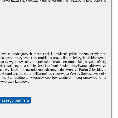
zeństwo łączą się, tworząc idealne warunki na niezapomniany pobyt w
ż wiele nastrojowych restauracji i kawiarni, gdzie można przyjemne
nia scena muzyczna, trzy multikina oraz kilka mniejszych sal kinowych,
arki, wystawy, uliczne spektakle teatralne dopełniają bogatą ofertę
 interesującego dla siebie. Jest tu również wiele możliwości aktywnego
ch, wycieczka do ogrodu zoologicznego, do słynnego Parku Oliwskiego,
bytkami architektury militarnej, do rezerwatu Wyspy Sobieszewskiej -
ca marina jachtowa. Miłośnicy sportów wodnych mogą uprawiać je na
a wyprawy kajakowe.
 naszego partnera