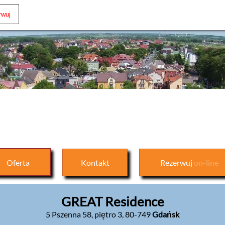
Oferta
Kontakt
Rezerwuj
on-line
GREAT Residence
5 Pszenna 58, piętro 3
,
80-749
Gdańsk