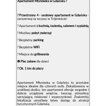
Apartament Młynówka w Gdańsku ?
? Przestronny 4 - osobowy apartament w Gdańsku
-
zarezerwuj na wczasy w Trójmieście!
? Apartament
z kuchnią, łazienką, salonem i sypialnią
? Możliwy
pobyt zwierząt
?️ Bezpłatny
parking
? Bezpłatne
WiFi
? Miejsce do
grillowania
⚽ Plac zabaw
dla dzieci
? Ok. 1 km do plaży
Apartament Młynówka w Gdańsku to przytulne
miejsce idealne dla czterech osób. Zlokalizowany w
urokliwej okolicy, ten apartament oferuje wygodne i
dobrze urządzone wnętrze, tworząc atmosferę
sprzyjającą relaksowi i wypoczynkowi. Znakomita
lokalizacja umożliwia łatwy dostęp do atrakcji
turystycznych Gdańska.