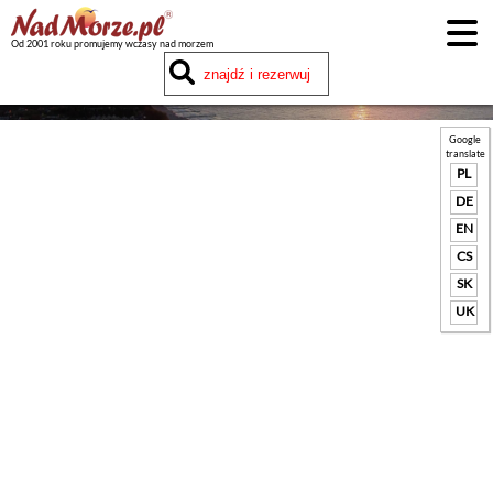
Od 2001 roku promujemy wczasy nad morzem
Google
translate
PL
DE
EN
CS
SK
UK