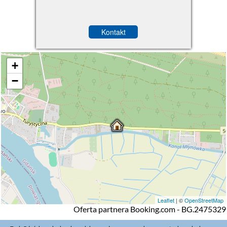
Kontakt
+
−
Leaflet
| ©
OpenStreetMap
Oferta partnera Booking.com - BG.2475329