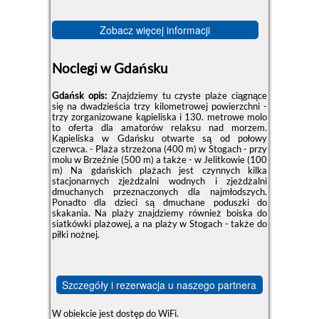
Zobacz więcej informacji
Noclegi w Gdańsku
Gdańsk opis:
Znajdziemy tu czyste plaże ciągnące
się na dwadzieścia trzy kilometrowej powierzchni -
trzy zorganizowane kąpieliska i 130. metrowe molo
to oferta dla amatorów relaksu nad morzem.
Kąpieliska w Gdańsku otwarte są od połowy
czerwca. - Plaża strzeżona (400 m) w Stogach - przy
molu w Brzeźnie (500 m) a także - w Jelitkowie (100
m) Na gdańskich plażach jest czynnych kilka
stacjonarnych zjeżdżalni wodnych i zjeżdżalni
dmuchanych przeznaczonych dla najmłodszych.
Ponadto dla dzieci są dmuchane poduszki do
skakania. Na plaży znajdziemy również boiska do
siatkówki plażowej, a na plaży w Stogach - także do
piłki nożnej.
Szczegóły i rezerwacja u naszego partnera
W obiekcie jest dostęp do WiFi.