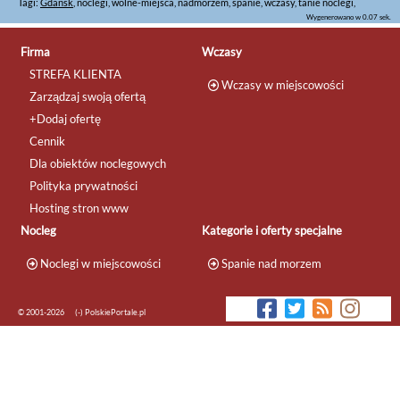
Tagi:
Gdańsk
, noclegi, wolne-miejsca, nadmorzem, spanie, wczasy, tanie noclegi,
Wygenerowano w 0.07 sek.
Firma
Wczasy
STREFA KLIENTA
Wczasy w miejscowości
Zarządzaj swoją ofertą
+Dodaj ofertę
Cennik
Dla obiektów noclegowych
Polityka prywatności
Hosting stron www
Nocleg
Kategorie i oferty specjalne
Noclegi w miejscowości
Spanie nad morzem
© 2001-2026
(-) PolskiePortale.pl