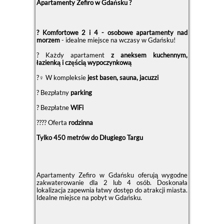
Apartamenty Zefiro w Gdańsku ?
? Komfortowe 2 i 4 - osobowe apartamenty nad
morzem
- idealne miejsce na wczasy w Gdańsku!
? Każdy apartament
z aneksem kuchennym,
łazienką i częścią wypoczynkową
?‍♀️ W kompleksie
jest basen, sauna, jacuzzi
?️ Bezpłatny
parking
? Bezpłatne
WiFi
?‍?‍?‍? Oferta
rodzinna
Tylko 450 metrów do Długiego Targu
Apartamenty Zefiro w Gdańsku oferują wygodne
zakwaterowanie dla 2 lub 4 osób. Doskonała
lokalizacja zapewnia łatwy dostęp do atrakcji miasta.
Idealne miejsce na pobyt w Gdańsku.