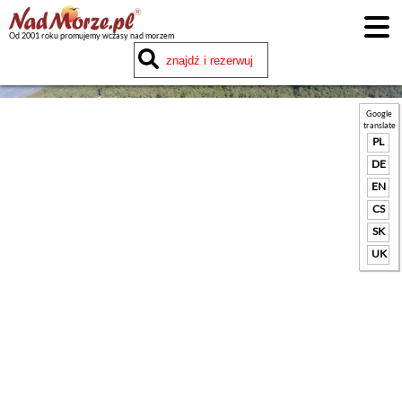
Od 2001 roku promujemy wczasy nad morzem
Google
translate
PL
DE
EN
CS
SK
UK