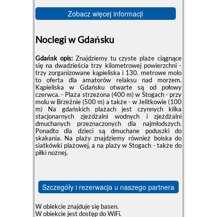
Zobacz więcej informacji
Noclegi w Gdańsku
Gdańsk opis:
Znajdziemy tu czyste plaże ciągnące
się na dwadzieścia trzy kilometrowej powierzchni -
trzy zorganizowane kąpieliska i 130. metrowe molo
to oferta dla amatorów relaksu nad morzem.
Kąpieliska w Gdańsku otwarte są od połowy
czerwca. - Plaża strzeżona (400 m) w Stogach - przy
molu w Brzeźnie (500 m) a także - w Jelitkowie (100
m) Na gdańskich plażach jest czynnych kilka
stacjonarnych zjeżdżalni wodnych i zjeżdżalni
dmuchanych przeznaczonych dla najmłodszych.
Ponadto dla dzieci są dmuchane poduszki do
skakania. Na plaży znajdziemy również boiska do
siatkówki plażowej, a na plaży w Stogach - także do
piłki nożnej.
Szczegóły i rezerwacja u naszego partnera
W obiekcie znajduje się basen.
W obiekcie jest dostęp do WiFi.