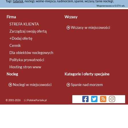
Tagi:
Gdańsk
, noclegi, wolne-miejsca, nadmorzem, spanie, wczasy, tanie noclegi,
Wygenerowano w 0.076 sek.
Firma
Wczasy
STREFA KLIENTA
Wczasy w miejscowości
Zarządzaj swoją ofertą
+Dodaj ofertę
Cennik
Dla obiektów noclegowych
Polityka prywatności
Hosting stron www
Nocleg
Kategorie i oferty specjalne
Noclegi w miejscowości
Spanie nad morzem
© 2001-2026
(-) PolskiePortale.pl