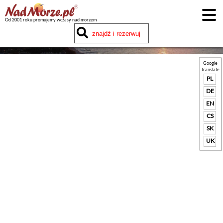
Od 2001 roku promujemy wczasy nad morzem
Google
translate
PL
DE
EN
CS
SK
UK