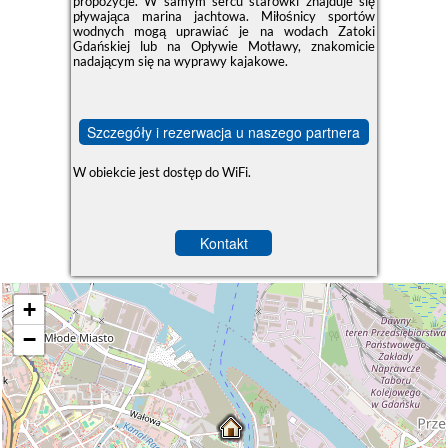
propozycje. W samym sercu starówki znajduje się
pływająca marina jachtowa. Miłośnicy sportów
wodnych mogą uprawiać je na wodach Zatoki
Gdańskiej lub na Opływie Motławy, znakomicie
nadającym się na wyprawy kajakowe.
Szczegóły i rezerwacja u naszego partnera
W obiekcie jest dostęp do WiFi.
Kontakt
+
−