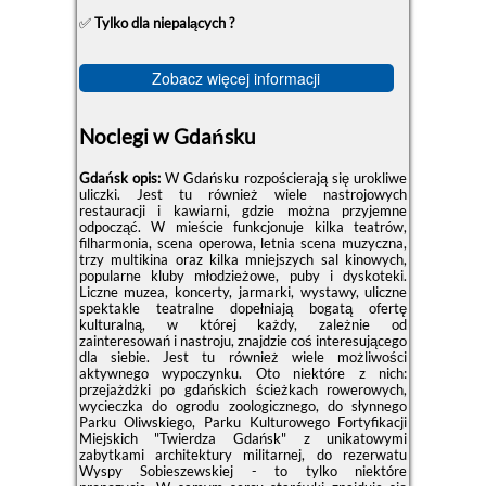
✅
Tylko dla niepalących ?
Zobacz więcej informacji
Noclegi w Gdańsku
Gdańsk opis:
W Gdańsku rozpościerają się urokliwe
uliczki. Jest tu również wiele nastrojowych
restauracji i kawiarni, gdzie można przyjemne
odpocząć. W mieście funkcjonuje kilka teatrów,
filharmonia, scena operowa, letnia scena muzyczna,
trzy multikina oraz kilka mniejszych sal kinowych,
popularne kluby młodzieżowe, puby i dyskoteki.
Liczne muzea, koncerty, jarmarki, wystawy, uliczne
spektakle teatralne dopełniają bogatą ofertę
kulturalną, w której każdy, zależnie od
zainteresowań i nastroju, znajdzie coś interesującego
dla siebie. Jest tu również wiele możliwości
aktywnego wypoczynku. Oto niektóre z nich:
przejażdżki po gdańskich ścieżkach rowerowych,
wycieczka do ogrodu zoologicznego, do słynnego
Parku Oliwskiego, Parku Kulturowego Fortyfikacji
Miejskich "Twierdza Gdańsk" z unikatowymi
zabytkami architektury militarnej, do rezerwatu
Wyspy Sobieszewskiej - to tylko niektóre