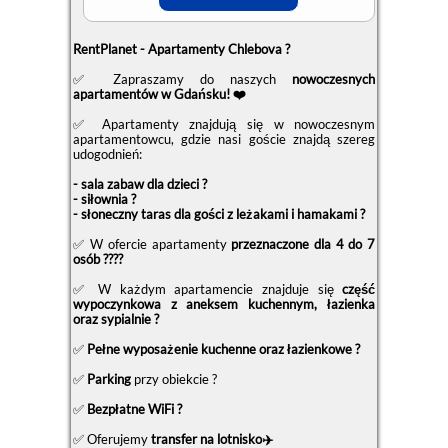
RentPlanet - Apartamenty Chlebova ?
✅ Zapraszamy do naszych
nowoczesnych
apartamentów w Gdańsku! ❤️
✅ Apartamenty znajdują się w nowoczesnym
apartamentowcu, gdzie nasi goście znajdą szereg
udogodnień:
- sala zabaw dla dzieci ?
- siłownia ?
- słoneczny taras dla gości z leżakami i hamakami ?
✅ W ofercie apartamenty
przeznaczone dla 4 do 7
osób ?‍?‍?‍?
✅ W każdym apartamencie znajduje się
część
wypoczynkowa z aneksem kuchennym, łazienka
oraz sypialnie ?
✅
Pełne wyposażenie kuchenne oraz łazienkowe ?
✅
Parking
przy obiekcie ?
✅
Bezpłatne WiFi ?
✅ Oferujemy
transfer na lotnisko✈️