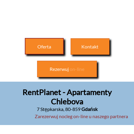
Oferta
Kontakt
Rezerwuj
on-line
RentPlanet - Apartamenty
Chlebova
7 Stępkarska
,
80-859
Gdańsk
Zarezerwuj nocleg on-line u naszego partnera