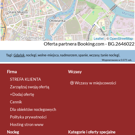
Leaflet
| ©
OpenStreetMap
Oferta partnera Booking.com - BG.2646022
Tagi:
Gdańsk
, noclegi, wolne-miejsca, nadmorzem, spanie, wczasy, tanie noclegi,
Wygenerowano w 0.075 sek.
Firma
Wczasy
STREFA KLIENTA
Wczasy w miejscowości
Zarządzaj swoją ofertą
+Dodaj ofertę
Cennik
Dla obiektów noclegowych
Polityka prywatności
Hosting stron www
Nocleg
Kategorie i oferty specjalne