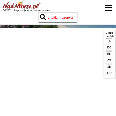
Od 2001 roku promujemy wczasy nad morzem
Google
translate
PL
DE
EN
CS
SK
UK