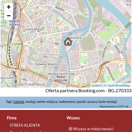
+
−
Leaflet
| ©
OpenStreetMap
Oferta partnera Booking.com - BG.270333
Tagi:
Gdańsk
, noclegi, wolne-miejsca, nadmorzem, spanie, wczasy, tanie noclegi,
Wygenerowano w 0.071 sek.
Firma
Wczasy
STREFA KLIENTA
Wczasy w miejscowości