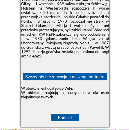
Oliwy, - 1 września 1939 salwa z okrętu Schleswig-
Holstein na Westerplatte rozpoczęła II wojnę
światową - 30 marca 1945 po zdobyciu miasta
przez wojska radzieckie i polskie Gdańsk powrócił do
Polski. - w grudniu 1970 rozpoczął się strajk w
Stoczni Gdańskiej. Milicja i wojsko użyło broni
przeciwko protestującym, byli zabici i ranni. Wiec pod
gmachem KW PZPR zakończył się jego podpaleniem
- w 1983 gdańszczanin Lech Wałęsa został
uhonorowany Pokojową Nagrodą Nobla, - w 1987
do Gdańska z wizytą przybył papież Jan Paweł II. W
1992 diecezja gdańska została podniesiona do rangi
archidiecezji.
Szczegóły i rezerwacja u naszego partnera
W obiekcie jest dostęp do WiFi.
W obiekcie znajdują się udogodnienia dla osób
niepełnosprawnych.
Kontakt