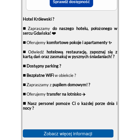
Hotel Królewski ?
◼️ Zapraszamy
do naszego hotelu, położonego w
sercu Gdańska! ❤️
◼️ Oferujemy
komfortowe pokoje i apartamenty ✨
◼️ Odwiedź
hotelową restaurację, zapoznaj się z
kartą dań oraz zasmakuj w pysznych śniadaniach! ?
◼️
Dostępny parking ?️
◼️
Bezpłatne WiFi
w obiekcie ?
◼️ Zapraszamy z
pupilem domowym! ?
◼️ Oferujemy
transfer na lotnisko ✈️
◼️ Nasz personel pomoże Ci o każdej porze dnia i
nocy ?
Zobacz więcej informacji