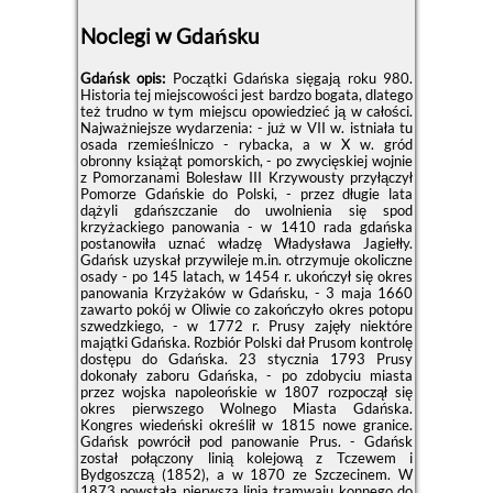
Noclegi w Gdańsku
Gdańsk opis:
Początki Gdańska sięgają roku 980.
Historia tej miejscowości jest bardzo bogata, dlatego
też trudno w tym miejscu opowiedzieć ją w całości.
Najważniejsze wydarzenia: - już w VII w. istniała tu
osada rzemieślniczo - rybacka, a w X w. gród
obronny książąt pomorskich, - po zwycięskiej wojnie
z Pomorzanami Bolesław III Krzywousty przyłączył
Pomorze Gdańskie do Polski, - przez długie lata
dążyli gdańszczanie do uwolnienia się spod
krzyżackiego panowania - w 1410 rada gdańska
postanowiła uznać władzę Władysława Jagiełły.
Gdańsk uzyskał przywileje m.in. otrzymuje okoliczne
osady - po 145 latach, w 1454 r. ukończył się okres
panowania Krzyżaków w Gdańsku, - 3 maja 1660
zawarto pokój w Oliwie co zakończyło okres potopu
szwedzkiego, - w 1772 r. Prusy zajęły niektóre
majątki Gdańska. Rozbiór Polski dał Prusom kontrolę
dostępu do Gdańska. 23 stycznia 1793 Prusy
dokonały zaboru Gdańska, - po zdobyciu miasta
przez wojska napoleońskie w 1807 rozpoczął się
okres pierwszego Wolnego Miasta Gdańska.
Kongres wiedeński określił w 1815 nowe granice.
Gdańsk powrócił pod panowanie Prus. - Gdańsk
został połączony linią kolejową z Tczewem i
Bydgoszczą (1852), a w 1870 ze Szczecinem. W
1873 powstała pierwsza linia tramwaju konnego do