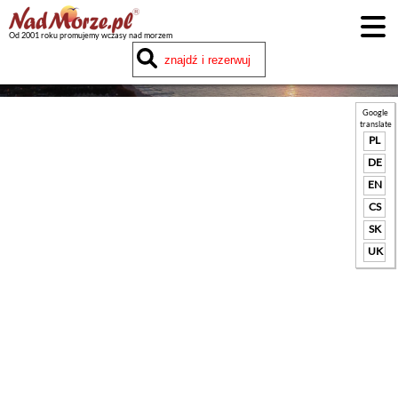
Od 2001 roku promujemy wczasy nad morzem
Google
translate
PL
DE
EN
CS
SK
UK