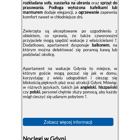
rozkładana sofa
,
suszarka na ubrania
oraz
sprzęt do
prasowania
.
Podłoga wyłożona kafelkami lub
marmurem
dodaje elegancji, a
ogrzewanie
zapewnia
komfort nawet w chłodniejsze dni.
Zwierzęta są akceptowane po uzgodnieniu z
obiektem, co sprawia, że także czworonożni
przyjaciele mogą spędzić wakacje z właścicielami ?.
Dodatkowo, apartament dysponuje
balkonem
, na
którym można delektować się poranną kawą lub
podziwiać okolicę.
Apartament na wakacje Gdynia to miejsce, w
którym goście mogą poczuć się jak w domu,
korzystając z wielu udogodnień i ciesząc się
bliskością pięknych plaż oraz atrakcji Gdyni. Mówiąc
w różnych językach, takich jak
angielski
,
hiszpański
czy
polski
, personel chętnie służy pomocą, aby każdy
mógł cieszyć się udanym pobytem ?.
Zobacz więcej informacji
Noclegi w Gdyni