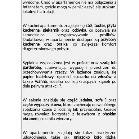
wygodne. Choć w apartamencie nie ma połączenia z
Internetem, goście mogą w pełni cieszyć się urokami
lokalnych atrakcji.
W kuchni apartamentu znajduje się
stół
,
toster
,
płyta
kuchenna
,
piekarnik
oraz
lodówka
, co pozwala na
samodzielne przygotowywanie posiłków.
Dodatkowo, w apartamencie dostępne są
przybory
kuchenne
oraz
pralka
, co zwiększa komfort
długoterminowego pobytu.
Sypialnia wyposażona jest w
pościel
oraz
szafę lub
garderobę
, zapewniając wygodę i przestrzeń do
przechowywania rzeczy. W łazience znajdują się
papier toaletowy
,
ręczniki
,
suszarka do włosów
, a
także
wanna
, idealna do relaksujących kąpieli po
dniu pełnym atrakcji ?.
W salonie znajduje się
część jadalna
,
sofa
?️ oraz
część wypoczynkowa
, które zachęcają do wspólnego
spędzania czasu z rodziną lub przyjaciółmi. Goście
mogą również korzystać z
telewizora z płaskim
ekranem
, co umila wieczory.
W apartamencie znajdują się także praktyczne
udogodnienia, takie jak
gniazdko koło łóżka
,