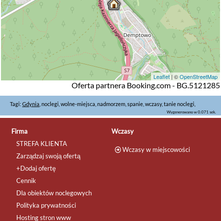
Leaflet
| ©
OpenStreetMap
Oferta partnera Booking.com - BG.5121285
Tagi:
Gdynia
, noclegi, wolne-miejsca, nadmorzem, spanie, wczasy, tanie noclegi,
Wygenerowano w 0.071 sek.
Firma
Wczasy
STREFA KLIENTA
Wczasy w miejscowości
Zarządzaj swoją ofertą
+Dodaj ofertę
Cennik
Dla obiektów noclegowych
Polityka prywatności
Hosting stron www