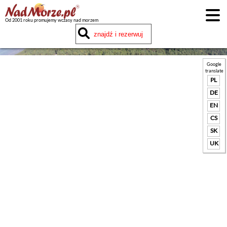
Od 2001 roku promujemy wczasy nad morzem
Google
translate
PL
DE
EN
CS
SK
UK