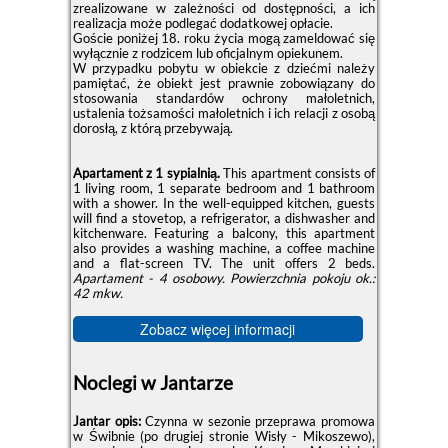
zrealizowane w zależności od dostępności, a ich
realizacja może podlegać dodatkowej opłacie.
Goście poniżej 18. roku życia mogą zameldować się
wyłącznie z rodzicem lub oficjalnym opiekunem.
W przypadku pobytu w obiekcie z dziećmi należy
pamiętać, że obiekt jest prawnie zobowiązany do
stosowania standardów ochrony małoletnich,
ustalenia tożsamości małoletnich i ich relacji z osobą
dorosłą, z którą przebywają.
Apartament z 1 sypialnią.
This apartment consists of
1 living room, 1 separate bedroom and 1 bathroom
with a shower. In the well-equipped kitchen, guests
will find a stovetop, a refrigerator, a dishwasher and
kitchenware. Featuring a balcony, this apartment
also provides a washing machine, a coffee machine
and a flat-screen TV. The unit offers 2 beds.
Apartament - 4 osobowy.
Powierzchnia pokoju ok.:
42 mkw.
Zobacz więcej informacji
Noclegi w Jantarze
Jantar opis:
Czynna w sezonie przeprawa promowa
w Świbnie (po drugiej stronie Wisły - Mikoszewo),