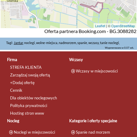
Leaflet
| ©
OpenStreetMap
Oferta partnera Booking.com - BG.3088282
Tagi:
Jantar
, noclegi, wolne-miejsca, nadmorzem, spanie, wczasy, tanie noclegi,
Wygenerowano w 0.07 sek.
Firma
Wczasy
STREFA KLIENTA
Wczasy w miejscowości
Zarządzaj swoją ofertą
+Dodaj ofertę
Cennik
Dla obiektów noclegowych
Polityka prywatności
Hosting stron www
Nocleg
Kategorie i oferty specjalne
Noclegi w miejscowości
Spanie nad morzem