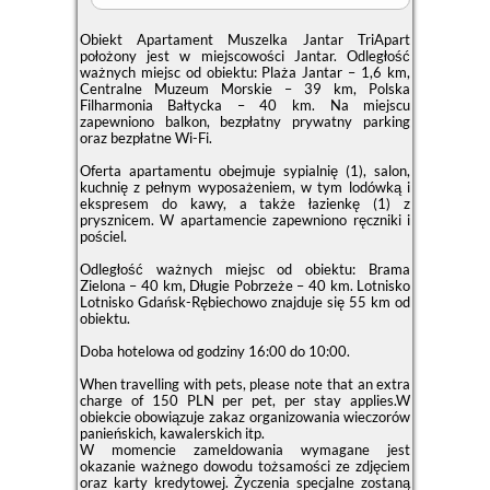
Obiekt Apartament Muszelka Jantar TriApart
położony jest w miejscowości Jantar. Odległość
ważnych miejsc od obiektu: Plaża Jantar – 1,6 km,
Centralne Muzeum Morskie – 39 km, Polska
Filharmonia Bałtycka – 40 km. Na miejscu
zapewniono balkon, bezpłatny prywatny parking
oraz bezpłatne Wi-Fi.
Oferta apartamentu obejmuje sypialnię (1), salon,
kuchnię z pełnym wyposażeniem, w tym lodówką i
ekspresem do kawy, a także łazienkę (1) z
prysznicem. W apartamencie zapewniono ręczniki i
pościel.
Odległość ważnych miejsc od obiektu: Brama
Zielona – 40 km, Długie Pobrzeże – 40 km. Lotnisko
Lotnisko Gdańsk-Rębiechowo znajduje się 55 km od
obiektu.
Doba hotelowa od godziny
16:00
do
10:00
.
When travelling with pets, please note that an extra
charge of 150 PLN per pet, per stay applies.W
obiekcie obowiązuje zakaz organizowania wieczorów
panieńskich, kawalerskich itp.
W momencie zameldowania wymagane jest
okazanie ważnego dowodu tożsamości ze zdjęciem
oraz karty kredytowej. Życzenia specjalne zostaną