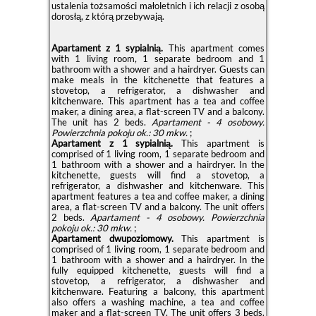
ustalenia tożsamości małoletnich i ich relacji z osobą
dorosłą, z którą przebywają.
Apartament z 1 sypialnią.
This apartment comes
with 1 living room, 1 separate bedroom and 1
bathroom with a shower and a hairdryer. Guests can
make meals in the kitchenette that features a
stovetop, a refrigerator, a dishwasher and
kitchenware. This apartment has a tea and coffee
maker, a dining area, a flat-screen TV and a balcony.
The unit has 2 beds.
Apartament - 4 osobowy.
Powierzchnia pokoju ok.: 30 mkw.
;
Apartament z 1 sypialnią.
This apartment is
comprised of 1 living room, 1 separate bedroom and
1 bathroom with a shower and a hairdryer. In the
kitchenette, guests will find a stovetop, a
refrigerator, a dishwasher and kitchenware. This
apartment features a tea and coffee maker, a dining
area, a flat-screen TV and a balcony. The unit offers
2 beds.
Apartament - 4 osobowy.
Powierzchnia
pokoju ok.: 30 mkw.
;
Apartament dwupoziomowy.
This apartment is
comprised of 1 living room, 1 separate bedroom and
1 bathroom with a shower and a hairdryer. In the
fully equipped kitchenette, guests will find a
stovetop, a refrigerator, a dishwasher and
kitchenware. Featuring a balcony, this apartment
also offers a washing machine, a tea and coffee
maker and a flat-screen TV. The unit offers 3 beds.