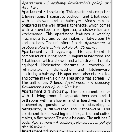
Apartament - 5 osobowy.
Powierzchnia pokoju ok.:
45 mkw.
;
Apartament z 1 sypialnią.
This apartment comprises
1 living room, 1 separate bedroom and 1 bathroom
with a shower and a hairdryer. Meals can be
prepared in the well-fitted kitchenette, which comes
with a stovetop, a refrigerator, a dishwasher and
kitchenware. This apartment features a washing
machine, a tea and coffee maker, a flat-screen TV
and a balcony. The unit offers 2 beds.
Apartament - 4
osobowy.
Powierzchnia pokoju ok.: 30 mkw.
;
Apartament z 1 sypialnią.
This apartment is
comprised of 1 living room, 1 separate bedroom and
1 bathroom with a shower and a hairdryer. The fully
equipped kitchenette features a stovetop, a
refrigerator, a dishwasher and kitchenware.
Featuring a balcony, this apartment also offers a tea
and coffee maker, a dining area and a flat-screen TV.
The unit offers 2 beds.
Apartament - 4 osobowy.
Powierzchnia pokoju ok.: 30 mkw.
;
Apartament z 1 sypialnią.
This apartment comes
with 1 living room, 1 separate bedroom and 1
bathroom with a shower and a hairdryer. In the
kitchenette, guests will find a stovetop, a
refrigerator, a dishwasher and kitchenware. This
apartment has a washing machine, a tea and coffee
maker, a flat-screen TV and a balcony. The unit has 2
beds.
Apartament - 4 osobowy.
Powierzchnia pokoju
ok.: 30 mkw.
;
Apartament z 1 sypialnią.
This apartment comprises