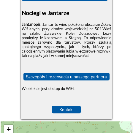
Noclegi w Jantarze
Jantar opis:
Jantar to wieś położona obszarze Żuław
Wiślanych, przy drodze wojewódzkiej nr 501.Wieś
na szlaku Żuławskiej Kolei Dojazdowej. Leży
pomiędzy Mikoszewem a Stegną. To odpowiednie
miejsce zarówno dla turystów, którzy szukają
spokojnego wypoczynku, jak i tych, którzy po
całodziennym plażowaniu lubią wieczorowe rozrywki
tak na plaży jak i w samej miejscowości.
Szczegóły i rezerwacja u naszego partnera
W obiekcie jest dostęp do WiFi.
Kontakt
+