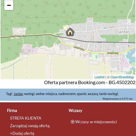
−
Leaflet
| ©
OpenStreetMap
Oferta partnera Booking.com - BG.4502202
Tagi:
Jantar
, noclegi, wolne-miejsca, nadmorzem, spanie, wczasy, tanie noclegi,
Wygenerowano w 0.073 sek.
Firma
Wczasy
STREFA KLIENTA
Wczasy w miejscowości
Zarządzaj swoją ofertą
+Dodaj ofertę