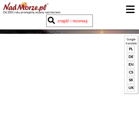
Od 2001 roku promujemy wczasy nad morzem
Google
translate
PL
DE
EN
CS
SK
UK