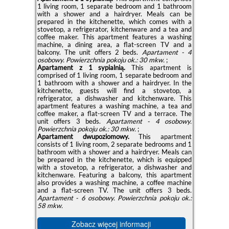
1 living room, 1 separate bedroom and 1 bathroom
with a shower and a hairdryer. Meals can be
prepared in the kitchenette, which comes with a
stovetop, a refrigerator, kitchenware and a tea and
coffee maker. This apartment features a washing
machine, a dining area, a flat-screen TV and a
balcony. The unit offers 2 beds.
Apartament - 4
osobowy.
Powierzchnia pokoju ok.: 30 mkw.
;
Apartament z 1 sypialnią.
This apartment is
comprised of 1 living room, 1 separate bedroom and
1 bathroom with a shower and a hairdryer. In the
kitchenette, guests will find a stovetop, a
refrigerator, a dishwasher and kitchenware. This
apartment features a washing machine, a tea and
coffee maker, a flat-screen TV and a terrace. The
unit offers 3 beds.
Apartament - 4 osobowy.
Powierzchnia pokoju ok.: 30 mkw.
;
Apartament dwupoziomowy.
This apartment
consists of 1 living room, 2 separate bedrooms and 1
bathroom with a shower and a hairdryer. Meals can
be prepared in the kitchenette, which is equipped
with a stovetop, a refrigerator, a dishwasher and
kitchenware. Featuring a balcony, this apartment
also provides a washing machine, a coffee machine
and a flat-screen TV. The unit offers 3 beds.
Apartament - 6 osobowy.
Powierzchnia pokoju ok.:
58 mkw.
Zobacz więcej informacji