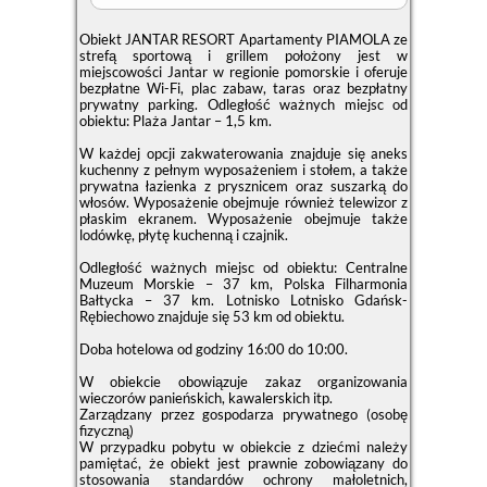
Obiekt JANTAR RESORT Apartamenty PIAMOLA ze
strefą sportową i grillem położony jest w
miejscowości Jantar w regionie pomorskie i oferuje
bezpłatne Wi-Fi, plac zabaw, taras oraz bezpłatny
prywatny parking. Odległość ważnych miejsc od
obiektu: Plaża Jantar – 1,5 km.
W każdej opcji zakwaterowania znajduje się aneks
kuchenny z pełnym wyposażeniem i stołem, a także
prywatna łazienka z prysznicem oraz suszarką do
włosów. Wyposażenie obejmuje również telewizor z
płaskim ekranem. Wyposażenie obejmuje także
lodówkę, płytę kuchenną i czajnik.
Odległość ważnych miejsc od obiektu: Centralne
Muzeum Morskie – 37 km, Polska Filharmonia
Bałtycka – 37 km. Lotnisko Lotnisko Gdańsk-
Rębiechowo znajduje się 53 km od obiektu.
Doba hotelowa od godziny
16:00
do
10:00
.
W obiekcie obowiązuje zakaz organizowania
wieczorów panieńskich, kawalerskich itp.
Zarządzany przez gospodarza prywatnego (osobę
fizyczną)
W przypadku pobytu w obiekcie z dziećmi należy
pamiętać, że obiekt jest prawnie zobowiązany do
stosowania standardów ochrony małoletnich,