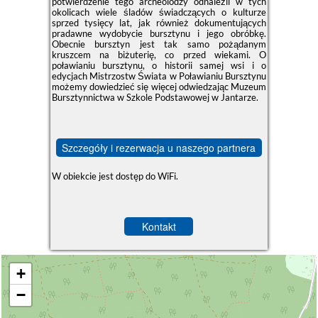
potwierdzenie tego archeolodzy odnaleźli w tych
okolicach wiele śladów świadczących o kulturze
sprzed tysięcy lat, jak również dokumentujących
pradawne wydobycie bursztynu i jego obróbkę.
Obecnie bursztyn jest tak samo pożądanym
kruszcem na biżuterię, co przed wiekami. O
poławianiu bursztynu, o historii samej wsi i o
edycjach Mistrzostw Świata w Poławianiu Bursztynu
możemy dowiedzieć się więcej odwiedzając Muzeum
Bursztynnictwa w Szkole Podstawowej w Jantarze.
Szczegóły i rezerwacja u naszego partnera
W obiekcie jest dostęp do WiFi.
Kontakt
+
−