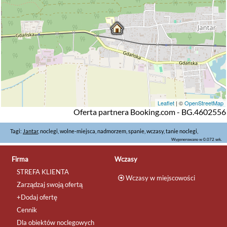
Leaflet
| ©
OpenStreetMap
Oferta partnera Booking.com - BG.4602556
Tagi:
Jantar
, noclegi, wolne-miejsca, nadmorzem, spanie, wczasy, tanie noclegi,
Wygenerowano w 0.072 sek.
Firma
Wczasy
STREFA KLIENTA
Wczasy w miejscowości
Zarządzaj swoją ofertą
+Dodaj ofertę
Cennik
Dla obiektów noclegowych