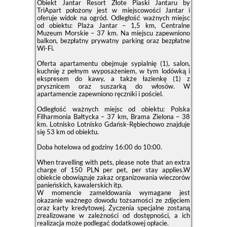
Obiekt Jantar Resort Złote Piaski Jantaru by
TriApart położony jest w miejscowości Jantar i
oferuje widok na ogród. Odległość ważnych miejsc
od obiektu: Plaża Jantar – 1,5 km, Centralne
Muzeum Morskie – 37 km. Na miejscu zapewniono
balkon, bezpłatny prywatny parking oraz bezpłatne
Wi-Fi.
Oferta apartamentu obejmuje sypialnię (1), salon,
kuchnię z pełnym wyposażeniem, w tym lodówką i
ekspresem do kawy, a także łazienkę (1) z
prysznicem oraz suszarką do włosów. W
apartamencie zapewniono ręczniki i pościel.
Odległość ważnych miejsc od obiektu: Polska
Filharmonia Bałtycka – 37 km, Brama Zielona – 38
km. Lotnisko Lotnisko Gdańsk-Rębiechowo znajduje
się 53 km od obiektu.
Doba hotelowa od godziny
16:00
do
10:00
.
When travelling with pets, please note that an extra
charge of 150 PLN per pet, per stay applies.W
obiekcie obowiązuje zakaz organizowania wieczorów
panieńskich, kawalerskich itp.
W momencie zameldowania wymagane jest
okazanie ważnego dowodu tożsamości ze zdjęciem
oraz karty kredytowej. Życzenia specjalne zostaną
zrealizowane w zależności od dostępności, a ich
realizacja może podlegać dodatkowej opłacie.