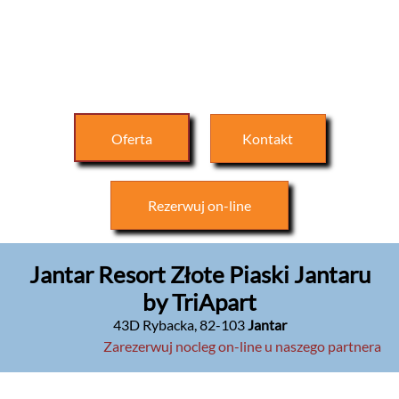
Oferta
Kontakt
Rezerwuj
on-line
Jantar Resort Złote Piaski Jantaru
by TriApart
43D Rybacka
,
82-103
Jantar
Zarezerwuj nocleg on-line u naszego partnera