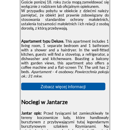
Goście poniżej 18. roku życia mogą zameldować się
wyłącznie z rodzicem lub oficjalnym opiekunem.
W przypadku pobytu w obiekcie z dziećmi należy
pamiętać, że obiekt jest prawnie zobowiązany do
stosowania standardów ochrony małoletnich,
ustalenia tożsamości małoletnich i ich relacji z osobą
dorosłą, z którą przebywają.
Apartament typu Deluxe.
This apartment includes 1
living room, 1 separate bedroom and 1 bathroom
with a shower and a hairdryer. In the well-fitted
kitchen, guests will find a stovetop, a refrigerator, a
dishwasher and kitchenware. Boasting a balcony
with garden views, this apartment also offers a
coffee machine and a flat-screen TV. The unit has 2
beds.
Apartament - 4 osobowy.
Powierzchnia pokoju
ok.: 31 mkw.
Zobacz więcej informacji
Noclegi w Jantarze
Jantar opis:
Przed tysiącami lat zamieszkiwały te
tereny koczownicze ludy, które handlowały
bursztynem z przybywającymi tutaj legendarnym
bursztynowym szlakiem Rzymianami. Na