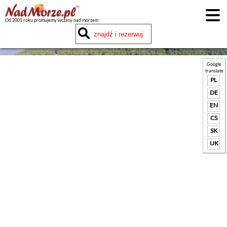
Od 2001 roku promujemy wczasy nad morzem
Google
translate
PL
DE
EN
CS
SK
UK