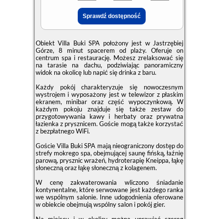
Obiekt Villa Buki SPA położony jest w Jastrzębiej
Górze, 8 minut spacerem od plaży. Oferuje on
centrum spa i restaurację. Możesz zrelaksować się
na tarasie na dachu, podziwiając panoramiczny
widok na okolicę lub napić się drinka z baru.
Każdy pokój charakteryzuje się nowoczesnym
wystrojem i wyposażony jest w telewizor z płaskim
ekranem, minibar oraz część wypoczynkową. W
każdym pokoju znajduje się także zestaw do
przygotowywania kawy i herbaty oraz prywatna
łazienka z prysznicem. Goście mogą także korzystać
z bezpłatnego WiFi.
Goście Villa Buki SPA mają nieograniczony dostęp do
strefy mokrego spa, obejmującej saunę fińską, łaźnię
parową, prysznic wrażeń, hydroterapię Kneippa, łąkę
słoneczną oraz łąkę słoneczną z kolagenem.
W cenę zakwaterowania wliczono śniadanie
kontynentalne, które serwowane jest każdego ranka
we wspólnym salonie. Inne udogodnienia oferowane
w obiekcie obejmują wspólny salon i pokój gier.