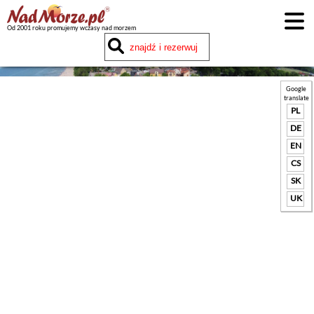
Od 2001 roku promujemy wczasy nad morzem
Google
translate
PL
DE
EN
CS
SK
UK