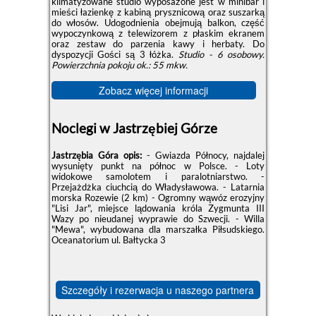
klimatyzowane studio wyposażone jest w minibar i
mieści łazienkę z kabiną prysznicową oraz suszarką
do włosów. Udogodnienia obejmują balkon, część
wypoczynkową z telewizorem z płaskim ekranem
oraz zestaw do parzenia kawy i herbaty. Do
dyspozycji Gości są 3 łóżka.
Studio - 6 osobowy.
Powierzchnia pokoju ok.: 55 mkw.
Zobacz więcej informacji
Noclegi w Jastrzębiej Górze
Jastrzębia Góra opis:
- Gwiazda Północy, najdalej
wysunięty punkt na północ w Polsce. - Loty
widokowe samolotem i paralotniarstwo. -
Przejażdżka ciuchcią do Władysławowa. - Latarnia
morska Rozewie (2 km) - Ogromny wąwóz erozyjny
"Lisi Jar", miejsce lądowania króla Zygmunta III
Wazy po nieudanej wyprawie do Szwecji. - Willa
"Mewa", wybudowana dla marszałka Piłsudskiego.
Oceanatorium ul. Bałtycka 3
Szczegóły i rezerwacja u naszego partnera