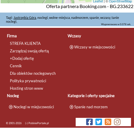
Leaflet
| ©
OpenStreetMap
Oferta partnera Booking.com - BG.233622
Tagi:
Jastrzębia Góra
, noclegi, wolne-miejsca, nadmorzem, spanie, wczasy, tanie
noclegi,
Wygenerowano w 0.078 sek.
Firma
Wczasy
STREFA KLIENTA
Wczasy w miejscowości
Zarządzaj swoją ofertą
+Dodaj ofertę
Cennik
Dla obiektów noclegowych
Polityka prywatności
Hosting stron www
Nocleg
Kategorie i oferty specjalne
Noclegi w miejscowości
Spanie nad morzem
© 2001-2026
(-) PolskiePortale.pl