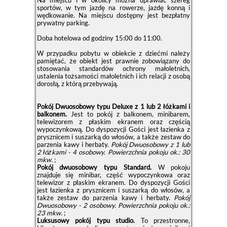
Na miejscu i w okolicy można uprawiać szereg
sportów, w tym jazdę na rowerze, jazdę konną i
wędkowanie. Na miejscu dostępny jest bezpłatny
prywatny parking.
Doba hotelowa od godziny
15:00
do
11:00
.
W przypadku pobytu w obiekcie z dziećmi należy
pamiętać, że obiekt jest prawnie zobowiązany do
stosowania standardów ochrony małoletnich,
ustalenia tożsamości małoletnich i ich relacji z osobą
dorosłą, z którą przebywają.
Pokój Dwuosobowy typu Deluxe z 1 lub 2 łóżkami i
balkonem.
Jest to pokój z balkonem, minibarem,
telewizorem z płaskim ekranem oraz częścią
wypoczynkową. Do dyspozycji Gości jest łazienka z
prysznicem i suszarką do włosów, a także zestaw do
parzenia kawy i herbaty.
Pokój Dwuosobowy z 1 lub
2 łóżkami - 4 osobowy.
Powierzchnia pokoju ok.: 30
mkw.
;
Pokój dwuosobowy typu Standard.
W pokoju
znajduje się minibar, część wypoczynkowa oraz
telewizor z płaskim ekranem. Do dyspozycji Gości
jest łazienka z prysznicem i suszarką do włosów, a
także zestaw do parzenia kawy i herbaty.
Pokój
Dwuosobowy - 2 osobowy.
Powierzchnia pokoju ok.:
23 mkw.
;
Luksusowy pokój typu studio.
To przestronne,