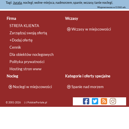
Tagi:
Jurata
, noclegi, wolne-miejsca, nadmorzem, spanie, wczasy, tanie noclegi,
Wygenerowano w 0.068 sek.
Firma
Wczasy
STREFA KLIENTA
Wczasy w miejscowości
Zarządzaj swoją ofertą
+Dodaj ofertę
Cennik
Dla obiektów noclegowych
Polityka prywatności
Hosting stron www
Nocleg
Kategorie i oferty specjalne
Noclegi w miejscowości
Spanie nad morzem
© 2001-2026
(-) PolskiePortale.pl