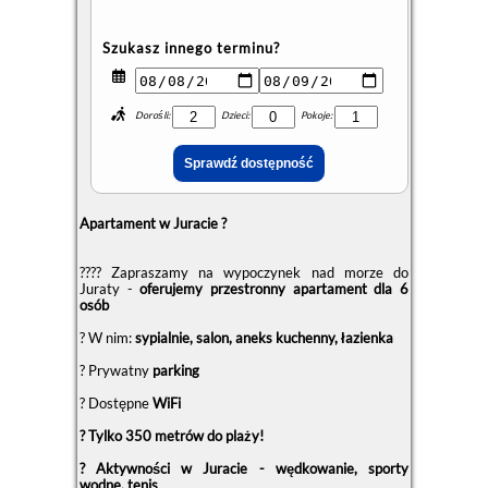
Szukasz innego terminu?
Dorośli:
Dzieci:
Pokoje:
Apartament w Juracie ?
?‍?‍?‍? Zapraszamy na wypoczynek nad morze do
Juraty -
oferujemy przestronny apartament dla 6
osób
? W nim:
sypialnie, salon, aneks kuchenny, łazienka
?️ Prywatny
parking
? Dostępne
WiFi
? Tylko 350 metrów do plaży!
? Aktywności w Juracie - wędkowanie, sporty
wodne, tenis