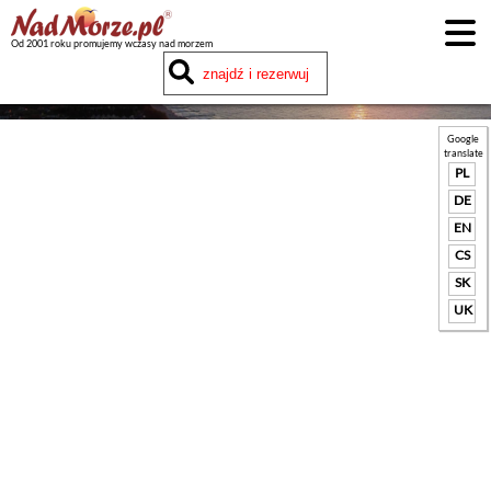
Od 2001 roku promujemy wczasy nad morzem
Google
translate
PL
DE
EN
CS
SK
UK