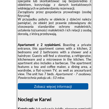
specjalne lub skontaktować się bezpośrednio z
obiektem, korzystając z danych kontaktowych
widniejących w potwierdzeniu rezerwacji.
Zarządzany przez gospodarza prywatnego (osobę
fizyczną)
W przypadku pobytu w obiekcie z dziećmi należy
pamiętać, że obiekt jest prawnie zobowiązany do
stosowania standardów ochrony małoletnich,
ustalenia tożsamości małoletnich i ich relacji z osobą
dorosłą, z którą przebywają.
Apartament z 2 sypialniami.
Boasting a private
entrance, this apartment comes with a kitchen, 2
bedrooms and 2 bathrooms with a shower and a
hairdryer. Guests will find a stovetop, a refrigerator,
kitchenware and a microwave in the kitchen. The
apartment also includes a barbecue. The apartment
features a tea and coffee maker, a dining area, a
wardrobe, a flat-screen TV, as well as ancourtyard
view. The unit has 7 beds.
Apartament - 7 osobowy.
Powierzchnia pokoju ok.: 53 mkw.
Zobacz więcej informacji
Noclegi w Karwi
Karwia opis:
Jak wskazują źródła, pierwsze wzmianki