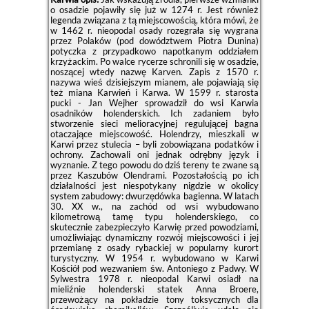
o osadzie pojawiły się już w 1274 r. Jest również
legenda związana z tą miejscowością, która mówi, że
w 1462 r. nieopodal osady rozegrała się wygrana
przez Polaków (pod dowództwem Piotra Dunina)
potyczka z przypadkowo napotkanym oddziałem
krzyżackim. Po walce rycerze schronili się w osadzie,
noszącej wtedy nazwę Karven. Zapis z 1570 r.
nazywa wieś dzisiejszym mianem, ale pojawiają się
też miana Karwień i Karwa. W 1599 r. starosta
pucki - Jan Wejher sprowadził do wsi Karwia
osadników holenderskich. Ich zadaniem było
stworzenie sieci melioracyjnej regulującej bagna
otaczające miejscowość. Holendrzy, mieszkali w
Karwi przez stulecia – byli zobowiązana podatków i
ochrony. Zachowali oni jednak odrębny język i
wyznanie. Z tego powodu do dziś tereny te zwane są
przez Kaszubów Olendrami. Pozostałością po ich
działalności jest niespotykany nigdzie w okolicy
system zabudowy: dwurzędówka bagienna. W latach
30. XX w., na zachód od wsi wybudowano
kilometrową tamę typu holenderskiego, co
skutecznie zabezpieczyło Karwię przed powodziami,
umożliwiając dynamiczny rozwój miejscowości i jej
przemianę z osady rybackiej w popularny kurort
turystyczny. W 1954 r. wybudowano w Karwi
Kościół pod wezwaniem św. Antoniego z Padwy. W
Sylwestra 1978 r. nieopodal Karwi osiadł na
mieliźnie holenderski statek Anna Broere,
przewożący na pokładzie tony toksycznych dla