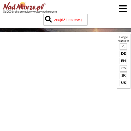
Od 2001 roku promujemy wczasy nad morzem
Google
translate
PL
DE
EN
CS
SK
UK