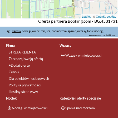
Leaflet
| ©
OpenStreetMap
Oferta partnera Booking.com - BG.4531731
Tagi:
Karwia
, noclegi, wolne-miejsca, nadmorzem, spanie, wczasy, tanie noclegi,
Wygenerowano w 0.078 sek.
Firma
Wczasy
STREFA KLIENTA
Wczasy w miejscowości
Zarządzaj swoją ofertą
+Dodaj ofertę
Cennik
Dla obiektów noclegowych
Polityka prywatności
Hosting stron www
Nocleg
Kategorie i oferty specjalne
Noclegi w miejscowości
Spanie nad morzem