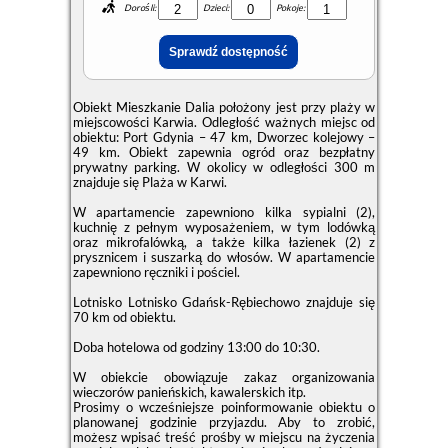
Dorośli:
Dzieci:
Pokoje:
Obiekt Mieszkanie Dalia położony jest przy plaży w
miejscowości Karwia. Odległość ważnych miejsc od
obiektu: Port Gdynia – 47 km, Dworzec kolejowy –
49 km. Obiekt zapewnia ogród oraz bezpłatny
prywatny parking. W okolicy w odległości 300 m
znajduje się Plaża w Karwi.
W apartamencie zapewniono kilka sypialni (2),
kuchnię z pełnym wyposażeniem, w tym lodówką
oraz mikrofalówką, a także kilka łazienek (2) z
prysznicem i suszarką do włosów. W apartamencie
zapewniono ręczniki i pościel.
Lotnisko Lotnisko Gdańsk-Rębiechowo znajduje się
70 km od obiektu.
Doba hotelowa od godziny
13:00
do
10:30
.
W obiekcie obowiązuje zakaz organizowania
wieczorów panieńskich, kawalerskich itp.
Prosimy o wcześniejsze poinformowanie obiektu o
planowanej godzinie przyjazdu. Aby to zrobić,
możesz wpisać treść prośby w miejscu na życzenia