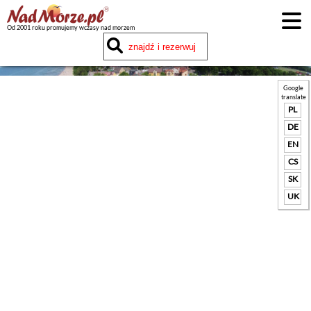
Od 2001 roku promujemy wczasy nad morzem
Google
translate
PL
DE
EN
CS
SK
UK