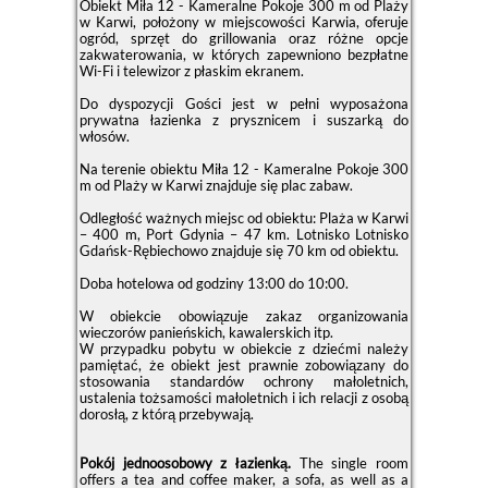
Obiekt Miła 12 - Kameralne Pokoje 300 m od Plaży
w Karwi, położony w miejscowości Karwia, oferuje
ogród, sprzęt do grillowania oraz różne opcje
zakwaterowania, w których zapewniono bezpłatne
Wi-Fi i telewizor z płaskim ekranem.
Do dyspozycji Gości jest w pełni wyposażona
prywatna łazienka z prysznicem i suszarką do
włosów.
Na terenie obiektu Miła 12 - Kameralne Pokoje 300
m od Plaży w Karwi znajduje się plac zabaw.
Odległość ważnych miejsc od obiektu: Plaża w Karwi
– 400 m, Port Gdynia – 47 km. Lotnisko Lotnisko
Gdańsk-Rębiechowo znajduje się 70 km od obiektu.
Doba hotelowa od godziny
13:00
do
10:00
.
W obiekcie obowiązuje zakaz organizowania
wieczorów panieńskich, kawalerskich itp.
W przypadku pobytu w obiekcie z dziećmi należy
pamiętać, że obiekt jest prawnie zobowiązany do
stosowania standardów ochrony małoletnich,
ustalenia tożsamości małoletnich i ich relacji z osobą
dorosłą, z którą przebywają.
Pokój jednoosobowy z łazienką.
The single room
offers a tea and coffee maker, a sofa, as well as a