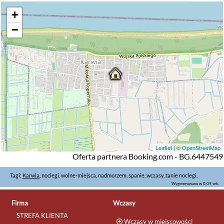
+
−
Leaflet
| ©
OpenStreetMap
Oferta partnera Booking.com - BG.6447549
Tagi:
Karwia
, noclegi, wolne-miejsca, nadmorzem, spanie, wczasy, tanie noclegi,
Wygenerowano w 0.09 sek.
Firma
Wczasy
STREFA KLIENTA
Wczasy w miejscowości