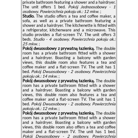
private bathroom featuring a shower and a hairdryer.
The unit offers 1 bed.
Pokój Jednoosobowy - 1
osobowy.
Powierzchnia pokoju ok.: 12 mkw.
;
Studio.
The studio offers a tea and coffee maker, a
sofa, as well as a private bathroom featuring a
shower and a hairdryer. The kitchenette is fitted with
a refrigerator, kitchenware and a microwave. This
studio provides a flat-screen TV. The unit offers 3
beds.
Studio - 4 osobowy.
Powierzchnia pokoju ok.:
25 mkw.
;
Pokój dwuosobowy z prywatną łazienką.
The double
room has a private bathroom fitted with a shower
and a hairdryer. Boasting a balcony with garden
views, this double room also features a tea and
coffee maker and a flat-screen TV. The unit has 1
bed.
Pokój Dwuosobowy - 2 osobowy.
Powierzchnia
pokoju ok.: 14 mkw.
;
Pokój dwuosobowy z prywatną łazienką.
The double
room has a private bathroom fitted with a shower
and a hairdryer. Boasting a balcony with garden
views, this double room also features a tea and
coffee maker and a flat-screen TV. The unit has 1
bed.
Pokój Dwuosobowy - 2 osobowy.
Powierzchnia
pokoju ok.: 12 mkw.
;
Pokój dwuosobowy z prywatną łazienką.
The double
room has a private bathroom fitted with a shower
and a hairdryer. Boasting a balcony with garden
views, this double room also offers a tea and coffee
maker and a flat-screen TV. The unit has 1 bed.
Pokój Dwuosobowy - 2 osobowy.
Powierzchnia