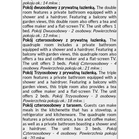
pokoju ok.: 14 mkw.
;
Pokój dwuosobowy z prywatną łazienką.
The double
room features a private bathroom equipped with a
shower and a hairdryer. Featuring a balcony with
garden views, this double room also offers a tea and
coffee maker and a flat-screen TV. The unit offers 1
bed.
Pokój Dwuosobowy - 2 osobowy.
Powierzchnia
pokoju ok.: 13 mkw.
;
Pokój czteroosobowy z prywatną łazienką.
The
quadruple room includes a private bathroom
equipped with a shower and a hairdryer. Featuring a
balcony with garden views, this quadruple room also
offers a tea and coffee maker and a flat-screen TV.
The unit offers 3 beds.
Pokój Czteroosobowy - 4
osobowy.
Powierzchnia pokoju ok.: 21 mkw.
;
Pokój Trzyosobowy z prywatną łazienką.
The triple
room features a private bathroom equipped with a
shower and a hairdryer. Featuring a balcony with
garden views, this triple room also provides a tea
and coffee maker and a flat-screen TV. The unit
offers 2 beds.
Pokój Trzyosobowy - 3 osobowy.
Powierzchnia pokoju ok.: 18 mkw.
;
Pokój czteroosobowy z tarasem.
Guests can make
meals in the kitchenette that has a stovetop, a
refrigerator and kitchenware. The quadruple room
features a private entrance, a tea and coffee maker,
as well as a private bathroom boasting a shower and
a hairdryer. The unit has 3 beds.
Pokój
Czteroosobowy - 4 osobowy.
Powierzchnia pokoju
ok.: 20 mkw.