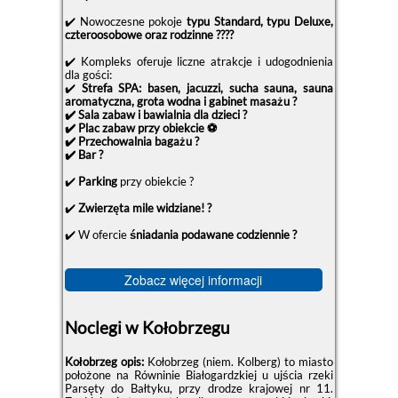
✔️ Nowoczesne pokoje
typu Standard, typu Deluxe,
czteroosobowe oraz rodzinne ?‍?‍?‍?
✔️ Kompleks oferuje liczne atrakcje i udogodnienia
dla gości:
✔️
Strefa SPA: basen, jacuzzi, sucha sauna, sauna
aromatyczna, grota wodna i gabinet masażu ?
✔️ Sala zabaw i bawialnia dla dzieci ?
✔️ Plac zabaw przy obiekcie ⚽
✔️ Przechowalnia bagażu ?
✔️ Bar ?
✔️
Parking
przy obiekcie ?️
✔️
Zwierzęta mile widziane! ?
✔️ W ofercie
śniadania podawane codziennie ?
Zobacz więcej informacji
Noclegi w Kołobrzegu
Kołobrzeg opis:
Kołobrzeg (niem. Kolberg) to miasto
położone na Równinie Białogardzkiej u ujścia rzeki
Parsęty do Bałtyku, przy drodze krajowej nr 11.