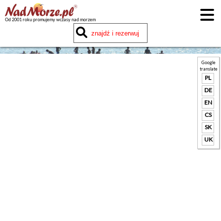
Od 2001 roku promujemy wczasy nad morzem
Google
translate
PL
DE
EN
CS
SK
UK