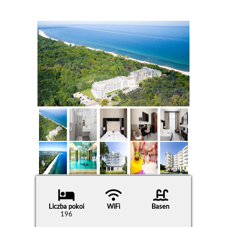
Liczba pokoi
WiFi
Basen
196