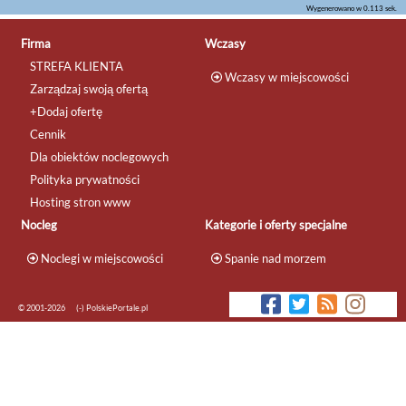
Wygenerowano w 0.113 sek.
Firma
Wczasy
STREFA KLIENTA
Wczasy w miejscowości
Zarządzaj swoją ofertą
+Dodaj ofertę
Cennik
Dla obiektów noclegowych
Polityka prywatności
Hosting stron www
Nocleg
Kategorie i oferty specjalne
Noclegi w miejscowości
Spanie nad morzem
© 2001-2026
(-) PolskiePortale.pl