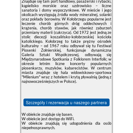
Znajduje się tam port handlowy, pasażerski i rybacki,
kąpielisko morskie oraz uzdrowisko – liczne
sanatoria i domy wypoczynkowe. W mieście i jego
okolicach występują źródła wody mineralnej, solanki
oraz pokłady borowiny. W Kołobrzegu popularne jest
leczenie chorób górnych dróg oddechowych i
krążenia, chorób stawów, jak również zaburzeń
przemiany materii (cukrzyca). Od 1972 jest jedną ze
stolic diecezji koszalińsko-kołobrzeskiej kościoła
katolickiego. Kołobrzeg to także prężny ośrodek
kulturalny – od 1967 roku odbywał się tu Festiwal
Piosenki Żołnierskiej, funkcjonuje dynamiczna
Galeria Sztuki Współczesnej, odbywają się
Międzynarodowe Spotkania z Folklorem Interfolk; w
okresie letnim liczne koncerty popularnych
piosenkarzy, muzyków, kabarecistów. W centrum
miasta znajduje się hala widowiskowo-sportowa
"Milenium" wraz z hotelem i krytą pływalnią (jedną z
najnowocześniejszych w Polsce).
Szczegóły i rezerwacja u naszego partnera
W obiekcie znajduje się basen.
W obiekcie jest dostęp do WiFi.
W obiekcie znajdują się udogodnienia dla osób
niepełnosprawnych.