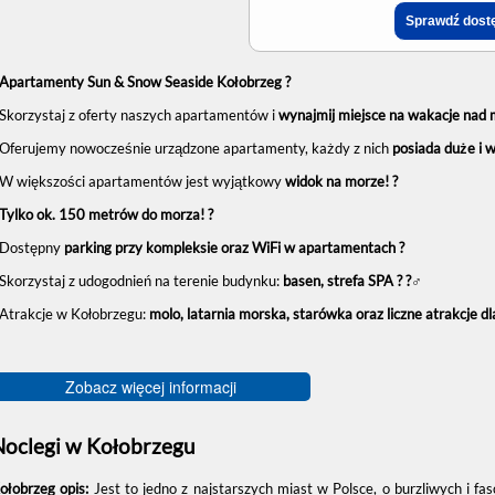
Apartamenty Sun & Snow Seaside Kołobrzeg ?
 Skorzystaj z oferty naszych apartamentów i
wynajmij miejsce na wakacje nad 
 Oferujemy nowocześnie urządzone apartamenty, każdy z nich
posiada duże i 
 W większości apartamentów jest wyjątkowy
widok na morze! ?
Tylko ok. 150 metrów do morza! ?
 Dostępny
parking przy kompleksie oraz WiFi w apartamentach ?
 Skorzystaj z udogodnień na terenie budynku:
basen, strefa SPA ? ?‍♂️
 Atrakcje w Kołobrzegu:
molo, latarnia morska, starówka oraz liczne atrakcje dla
Zobacz więcej informacji
Noclegi w Kołobrzegu
ołobrzeg opis:
Jest to jedno z najstarszych miast w Polsce, o burzliwych i fa