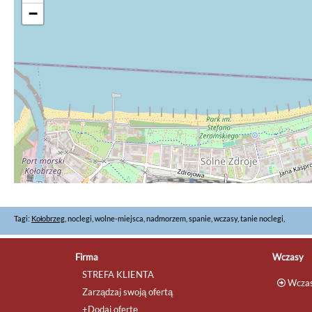
−
Tagi:
Kołobrzeg
, noclegi, wolne-miejsca, nadmorzem, spanie, wczasy, tanie noclegi,
Firma
Wczasy
STREFA KLIENTA
Wczas
Zarządzaj swoją ofertą
+Dodaj ofertę