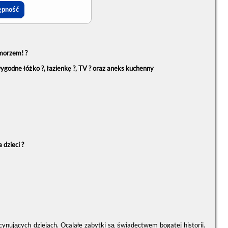
morzem! ?
wygodne łóżko ?, łazienkę
?
, TV ? oraz aneks kuchenny
 dzieci ?
scynujących dziejach. Ocalałe zabytki są świadectwem bogatej historii.