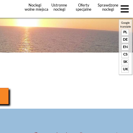
Noclegi
Ustronne
Oferty
Sprawdzone
wolne miejsca
noclegi
specjalne
noclegi
noclegów
+Dodaj
ofertę
Google
translate
PL
DE
EN
CS
SK
UK