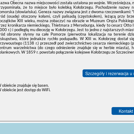
azwa Obecna nazwa miejscowości została ustalona po wojnie. Wcześniejsza, n
rzypominała, że to miejsce było kolebką Kołobrzegu. Pochodzenie nazwy n
omorska (słowiańska). Geneza nazwy związana jest z dwoma rzeczownikami: "kół
ród (osadę) otoczony kołami, czyli palisadą (częstokołem), leżącą przy brze
oczątków XIII wieku, można zobaczyć na obrazie w Muzeum Oręża Polskiego
rzez kronikarza niemieckiego, Thietmara z Merseburga, kiedy to cesarz Otto 
000 r.) i podległą mu diecezję w Kołobrzegu. Jest to jedno z najstarszych mias
ród obronny słynny na całe Pomorze (pierwotna lokalizacja na terenie dzis
iskupstwo, które jednakże rychło podupadło. W XIII w. Kołobrzeg dostał s
rzywoustego (1138 r.) przeszedł pod zwierzchnictwo cesarza niemieckiego (p
entrum warzelnictwa (do czego odniesienie znajduje się w herbie miasta), 
olankowych. W 1859 r. powstało połączenie kolejowe Kołobrzegu ze Szczecinem
Szczegóły i rezerwacja u
 obiekcie znajduje się basen.
 obiekcie jest dostęp do WiFi.
Kontakt