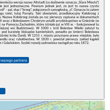
iemiecka wersja nazwy Altstadt (co dosłownie oznacza „Stare Miasto")
ie jest jednoznaczne. Pewnym jednak jest, że jest to nazwa czysto
" - pal, słup i "brzeg", połączonych samogłoską „o". Oznacza to zatem
gu rzeki, tutaj Parsęty. Taki słowiański, przedlokacyjny Kołobrzeg z
. Nazwa Kołobrzeg została po raz pierwszy zapisana w dokumentach
III wraz z Bolesławem Chrobrym ustalili arcybiskupstwo w Gnieźnie (w
t na Pomorzu Zachodnim, które istniało już w VIII w. - funkcjonował tu
iejszej wsi Budzistowo). W 1000 r. król Bolesław Wielki założył tu
ię pod kuratelę biskupów kamieńskich, ponadto po śmierci Bolesława
óźniej króla Danii). W 1255 r. miastu przyznano prawa miejskie, było
handlu oraz rybołówstwa. W 1830 r. powstał pierwszy zakład kąpieli
 i Gdańskiem. Szybki rozwój uzdrowiska nastąpił po roku 1872.
 naszego partnera