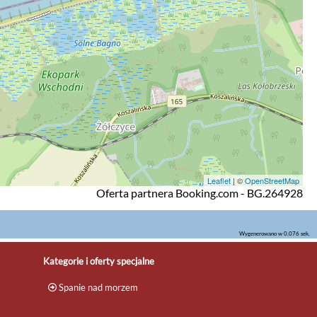
Leaflet
| ©
OpenStreetMap
Oferta partnera Booking.com - BG.264928
Wygenerowano w 0.076 sek.
Kategorie i oferty specjalne
Spanie nad morzem