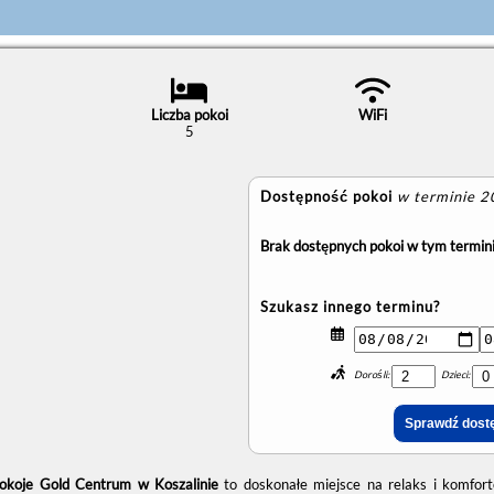
Liczba pokoi
WiFi
5
Dostępność pokoi
w terminie 
Brak dostępnych pokoi w tym termini
Szukasz innego terminu?
Dorośli:
Dzieci:
okoje Gold Centrum w Koszalinie
to doskonałe miejsce na relaks i komfo