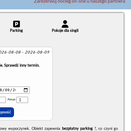
Zarezerwuj nocleg on-line u naszego partnera
Parking
Pokoje dla singli
2026-08-08 - 2026-08-09
e. Sprawdź inny termin.
Pokoje:
rtowy wypoczynek. Obiekt zapewnia
bezpłatny parking
?, co czyni go