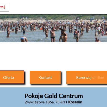
Oferta
Kontakt
Rezerwuj
on-line
Pokoje Gold Centrum
Zwycięstwa 186a
,
75-611
Koszalin