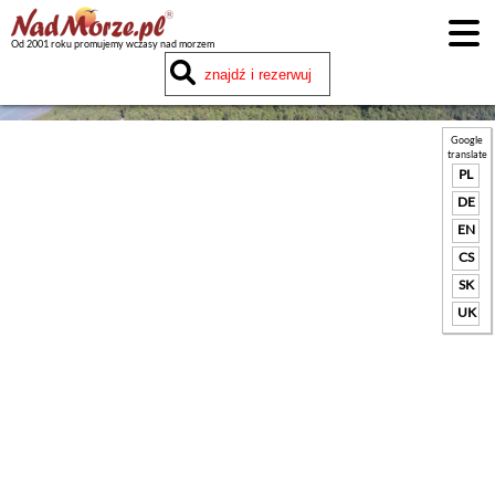
Od 2001 roku promujemy wczasy nad morzem
Google
translate
PL
DE
EN
CS
SK
UK