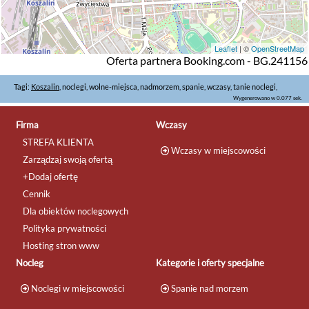
Leaflet
| ©
OpenStreetMap
Oferta partnera Booking.com - BG.241156
Tagi:
Koszalin
, noclegi, wolne-miejsca, nadmorzem, spanie, wczasy, tanie noclegi,
Wygenerowano w 0.077 sek.
Firma
Wczasy
STREFA KLIENTA
Wczasy w miejscowości
Zarządzaj swoją ofertą
+Dodaj ofertę
Cennik
Dla obiektów noclegowych
Polityka prywatności
Hosting stron www
Nocleg
Kategorie i oferty specjalne
Noclegi w miejscowości
Spanie nad morzem