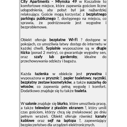
City Apartments - Młyńska 49
w Koszalinie to
komfortowe miejsce, które zapewnia gościom liczne
udogodnienia, aby pobyt był jak najbardziej
relaksujący. Goście mogą korzystać z
bezpłatnego
parkingu publicznego
?, dostępnego na miejscu, co
sprawia, że podróżowanie jest wygodne i
bezproblemowe.
Obiekt oferuje
bezpłatne Wi-Fi
? dostępne w
pokojach, co umożliwia łatwy dostęp do internetu w
każdej chwili.
Sypialnie
wyposażone są w
długie
łóżka
(ponad 2 metry), co gwarantuje wygodny sen,
oraz
szafy lub garderoby
, idealne do
przechowywania odzieży i bagażu.
Każda
łazienka
w obiekcie jest
prywatna
i
wyposażona w
prysznic
?,
papier toaletowy
,
ręczniki
,
bezpłatny zestaw kosmetyków
, a także
suszarkę do
włosów
, co zapewnia pełną wygodę i komfort.
Dodatkowo znajduje się tu także
toaleta
.
W
salonie
znajduje się
biurko
, które umożliwia pracę,
a także
telewizor z płaskim ekranem
?, który umili
czas gościom, którzy chcą się zrelaksować po dniu
pełnym wrażeń. Obiekt oferuje również
kanały
kablowe
oraz
sejf na laptopa
?️, zapewniający
bezpieczeństwo dla urządzeń elektronicznych.