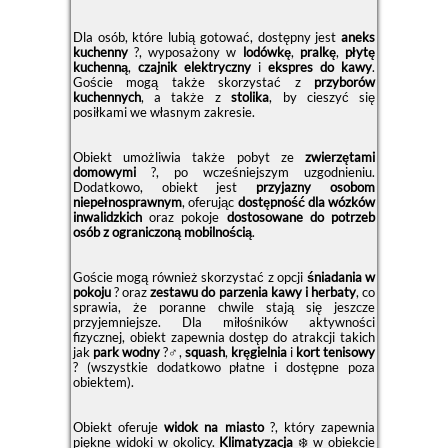
Dla osób, które lubią gotować, dostępny jest
aneks
kuchenny
?, wyposażony w
lodówkę
,
pralkę
,
płytę
kuchenną
,
czajnik elektryczny
i
ekspres do kawy
.
Goście mogą także skorzystać z
przyborów
kuchennych
, a także z
stolika
, by cieszyć się
posiłkami we własnym zakresie.
Obiekt umożliwia także pobyt ze
zwierzętami
domowymi
?, po wcześniejszym uzgodnieniu.
Dodatkowo, obiekt jest
przyjazny osobom
niepełnosprawnym
, oferując
dostępność dla wózków
inwalidzkich
oraz pokoje
dostosowane do potrzeb
osób z ograniczoną mobilnością
.
Goście mogą również skorzystać z opcji
śniadania w
pokoju
?️ oraz
zestawu do parzenia kawy i herbaty
, co
sprawia, że poranne chwile stają się jeszcze
przyjemniejsze. Dla miłośników aktywności
fizycznej, obiekt zapewnia dostęp do atrakcji takich
jak
park wodny
?‍♂️,
squash
,
kręgielnia
i
kort tenisowy
? (wszystkie dodatkowo płatne i dostępne poza
obiektem).
Obiekt oferuje
widok na miasto
?, który zapewnia
piękne widoki w okolicy.
Klimatyzacja
❄️ w obiekcie