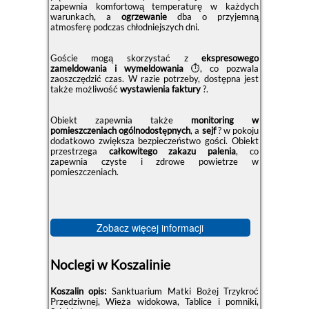
zapewnia komfortową temperaturę w każdych
warunkach, a
ogrzewanie
dba o przyjemną
atmosferę podczas chłodniejszych dni.
Goście mogą skorzystać z
ekspresowego
zameldowania i wymeldowania
⏱️, co pozwala
zaoszczędzić czas. W razie potrzeby, dostępna jest
także możliwość
wystawienia faktury
?.
Obiekt zapewnia także
monitoring w
pomieszczeniach ogólnodostępnych
, a
sejf
?️ w pokoju
dodatkowo zwiększa bezpieczeństwo gości. Obiekt
przestrzega
całkowitego zakazu palenia
, co
zapewnia czyste i zdrowe powietrze w
pomieszczeniach.
Zobacz więcej informacji
Noclegi w Koszalinie
Koszalin opis:
Sanktuarium Matki Bożej Trzykroć
Przedziwnej, Wieża widokowa, Tablice i pomniki,