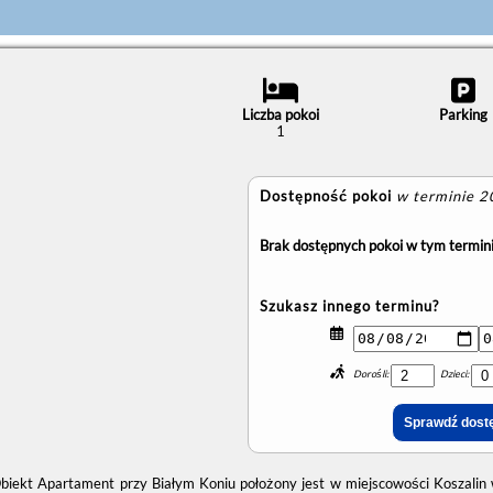
Liczba pokoi
Parking
1
Dostępność pokoi
w terminie 
Brak dostępnych pokoi w tym termini
Szukasz innego terminu?
Dorośli:
Dzieci:
biekt Apartament przy Białym Koniu położony jest w miejscowości Koszalin w