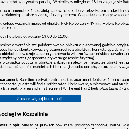
raz bezpłatny prywatny parking. W okolicy w odległości 48 km znajduje się Rat
 apartamencie z 1 sypialnią zapewniono salon z telewizorem z płaskim 
ikrofalówką, a także łazienkę (1) z prysznicem. W apartamencie zapewniono ręc
dległość ważnych miejsc od obiektu: PKP Kołobrzeg – 49 km, Molo w Kołobrze
d obiektu.
oba hotelowa od godziny
13:00
do
11:00
.
rosimy o wcześniejsze poinformowanie obiektu o planowanej godzinie przyjaz
pecjalne lub skontaktować się bezpośrednio z obiektem, korzystając z danych 
 obiekcie obowiązuje zakaz organizowania wieczorów panieńskich, kawalerskic
arządzany przez gospodarza prywatnego (osobę fizyczną)
 przypadku pobytu w obiekcie z dziećmi należy pamiętać, że obiekt jest 
stalenia tożsamości małoletnich i ich relacji z osobą dorosłą, z którą przebywają
partament.
Boasting a private entrance, this apartment features 1 living roo
itchenette, guests will find a refrigerator, kitchenware, a microwave and an ele
alls, a seating area and a flat-screen TV. The unit has 2 beds.
Apartament - 2 
Zobacz więcej informacji
oclegi w Koszalinie
oszalin opis:
Miasto na prawach powiatu w północno-zachodniej Polsce, w w