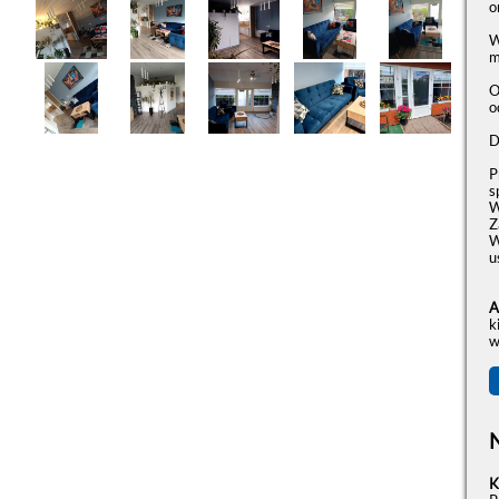
o
W
m
O
o
D
P
s
W
Z
W
u
A
k
w
N
K