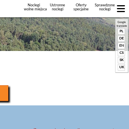
Noclegi
Ustronne
Oferty
Sprawdzone
wolne miejsca
noclegi
specjalne
noclegi
noclegów
+Dodaj
ofertę
Google
translate
PL
DE
EN
CS
SK
UK