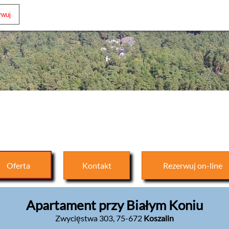
Oferta
Kontakt
Rezerwuj
on-line
Apartament przy Białym Koniu
Zwycięstwa 303
,
75-672
Koszalin