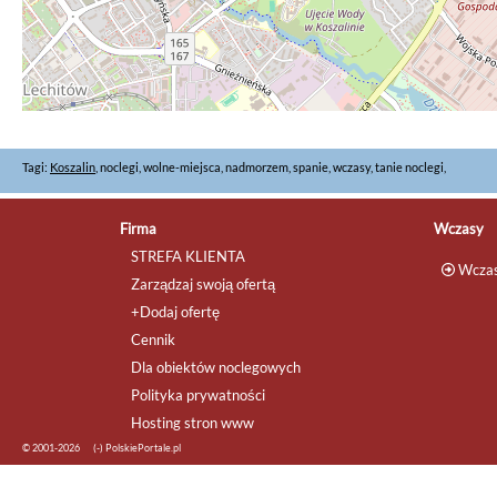
Tagi:
Koszalin
, noclegi, wolne-miejsca, nadmorzem, spanie, wczasy, tanie noclegi,
Firma
Wczasy
STREFA KLIENTA
Wczas
Zarządzaj swoją ofertą
+Dodaj ofertę
Cennik
Dla obiektów noclegowych
Polityka prywatności
Hosting stron www
© 2001-2026
(-) PolskiePortale.pl