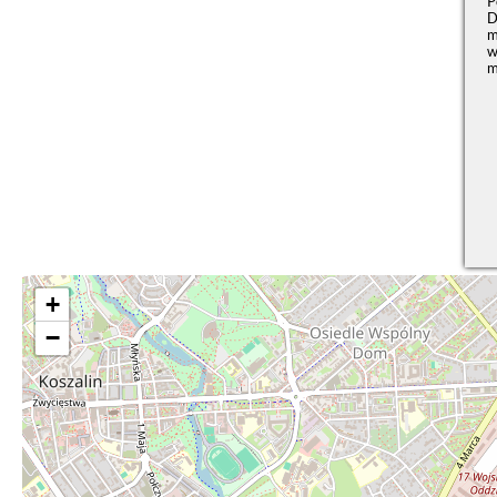
P
D
m
w
m
+
−