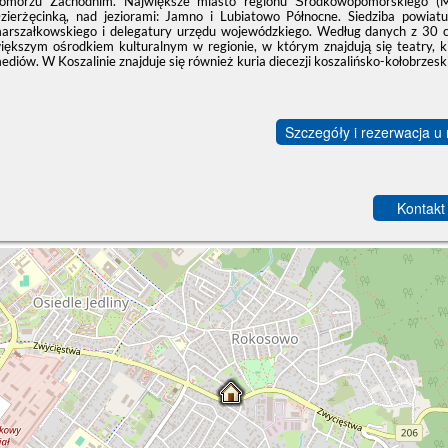
omorzu Zachodnim. Największe miasto regionu Środkowopomorskiego (Mi
zierżęcinką, nad jeziorami: Jamno i Lubiatowo Północne. Siedziba powiat
arszałkowskiego i delegatury urzędu wojewódzkiego. Według danych z 30 
iększym ośrodkiem kulturalnym w regionie, w którym znajdują się teatry, ki
ediów. W Koszalinie znajduje się również kuria diecezji koszalińsko-kołobrzeski
Szczegóły i rezerwacja u
Kontakt