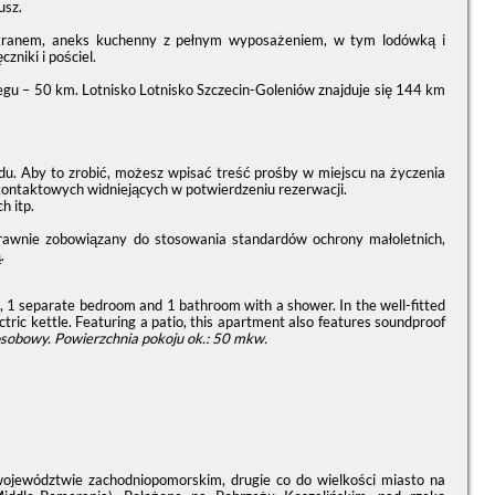
usz.
ekranem, aneks kuchenny z pełnym wyposażeniem, w tym lodówką i
zniki i pościel.
gu – 50 km. Lotnisko Lotnisko Szczecin-Goleniów znajduje się 144 km
du. Aby to zrobić, możesz wpisać treść prośby w miejscu na życzenia
kontaktowych widniejących w potwierdzeniu rezerwacji.
h itp.
prawnie zobowiązany do stosowania standardów ochrony małoletnich,
.
m, 1 separate bedroom and 1 bathroom with a shower. In the well-fitted
ctric kettle. Featuring a patio, this apartment also features soundproof
osobowy.
Powierzchnia pokoju ok.: 50 mkw.
ojewództwie zachodniopomorskim, drugie co do wielkości miasto na