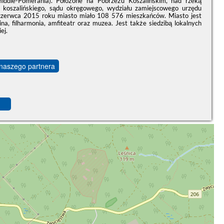
ddle-Pomerania). Położone na Pobrzeżu Koszalińskim, nad rzeką
u koszalińskiego, sądu okręgowego, wydziału zamiejscowego urzędu
czerwca 2015 roku miasto miało 108 576 mieszkańców. Miasto jest
na, filharmonia, amfiteatr oraz muzea. Jest także siedzibą lokalnych
ej.
 naszego partnera