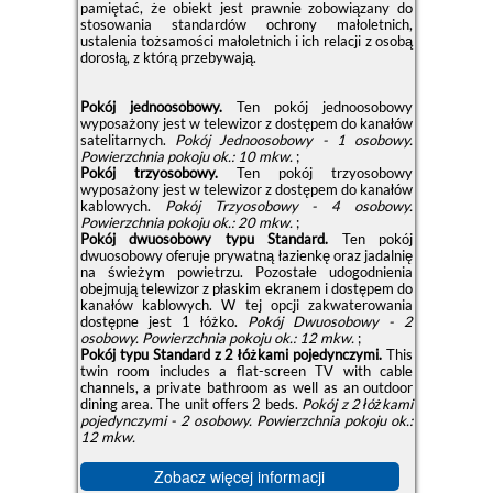
pamiętać, że obiekt jest prawnie zobowiązany do
stosowania standardów ochrony małoletnich,
ustalenia tożsamości małoletnich i ich relacji z osobą
dorosłą, z którą przebywają.
Pokój jednoosobowy.
Ten pokój jednoosobowy
wyposażony jest w telewizor z dostępem do kanałów
satelitarnych.
Pokój Jednoosobowy - 1 osobowy.
Powierzchnia pokoju ok.: 10 mkw.
;
Pokój trzyosobowy.
Ten pokój trzyosobowy
wyposażony jest w telewizor z dostępem do kanałów
kablowych.
Pokój Trzyosobowy - 4 osobowy.
Powierzchnia pokoju ok.: 20 mkw.
;
Pokój dwuosobowy typu Standard.
Ten pokój
dwuosobowy oferuje prywatną łazienkę oraz jadalnię
na świeżym powietrzu. Pozostałe udogodnienia
obejmują telewizor z płaskim ekranem i dostępem do
kanałów kablowych. W tej opcji zakwaterowania
dostępne jest 1 łóżko.
Pokój Dwuosobowy - 2
osobowy.
Powierzchnia pokoju ok.: 12 mkw.
;
Pokój typu Standard z 2 łóżkami pojedynczymi.
This
twin room includes a flat-screen TV with cable
channels, a private bathroom as well as an outdoor
dining area. The unit offers 2 beds.
Pokój z 2 łóżkami
pojedynczymi - 2 osobowy.
Powierzchnia pokoju ok.:
12 mkw.
Zobacz więcej informacji