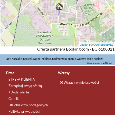
Leaflet
| ©
OpenStreetMap
Oferta partnera Booking.com - BG.6188321
Tagi:
Koszalin
, noclegi, wolne-miejsca, nadmorzem, spanie, wczasy, tanie noclegi,
Wygenerowano w 2.458 sek.
Firma
Wczasy
STREFA KLIENTA
Wczasy w miejscowości
Zarządzaj swoją ofertą
+Dodaj ofertę
Cennik
Dla obiektów noclegowych
Polityka prywatności