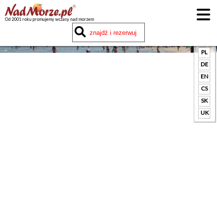
Od 2001 roku promujemy wczasy nad morzem
Google
translate
PL
DE
EN
CS
SK
UK