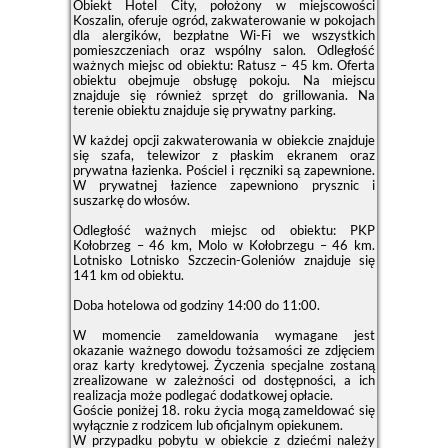
Obiekt Hotel City, położony w miejscowości
Koszalin, oferuje ogród, zakwaterowanie w pokojach
dla alergików, bezpłatne Wi-Fi we wszystkich
pomieszczeniach oraz wspólny salon. Odległość
ważnych miejsc od obiektu: Ratusz – 45 km. Oferta
obiektu obejmuje obsługę pokoju. Na miejscu
znajduje się również sprzęt do grillowania. Na
terenie obiektu znajduje się prywatny parking.
W każdej opcji zakwaterowania w obiekcie znajduje
się szafa, telewizor z płaskim ekranem oraz
prywatna łazienka. Pościel i ręczniki są zapewnione.
W prywatnej łazience zapewniono prysznic i
suszarkę do włosów.
Odległość ważnych miejsc od obiektu: PKP
Kołobrzeg – 46 km, Molo w Kołobrzegu – 46 km.
Lotnisko Lotnisko Szczecin-Goleniów znajduje się
141 km od obiektu.
Doba hotelowa od godziny
14:00
do
11:00
.
W momencie zameldowania wymagane jest
okazanie ważnego dowodu tożsamości ze zdjęciem
oraz karty kredytowej. Życzenia specjalne zostaną
zrealizowane w zależności od dostępności, a ich
realizacja może podlegać dodatkowej opłacie.
Goście poniżej 18. roku życia mogą zameldować się
wyłącznie z rodzicem lub oficjalnym opiekunem.
W przypadku pobytu w obiekcie z dziećmi należy