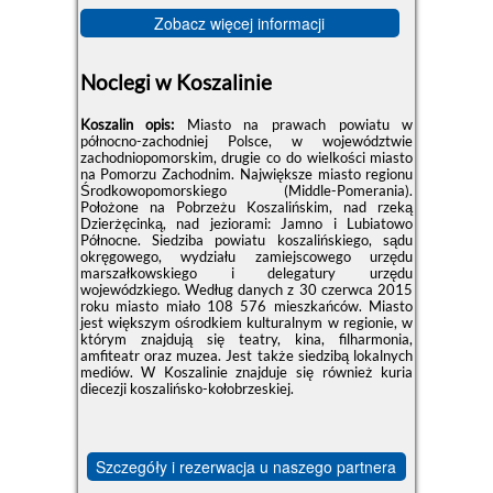
Zobacz więcej informacji
Noclegi w Koszalinie
Koszalin opis:
Miasto na prawach powiatu w
północno-zachodniej Polsce, w województwie
zachodniopomorskim, drugie co do wielkości miasto
na Pomorzu Zachodnim. Największe miasto regionu
Środkowopomorskiego (Middle-Pomerania).
Położone na Pobrzeżu Koszalińskim, nad rzeką
Dzierżęcinką, nad jeziorami: Jamno i Lubiatowo
Północne. Siedziba powiatu koszalińskiego, sądu
okręgowego, wydziału zamiejscowego urzędu
marszałkowskiego i delegatury urzędu
wojewódzkiego. Według danych z 30 czerwca 2015
roku miasto miało 108 576 mieszkańców. Miasto
jest większym ośrodkiem kulturalnym w regionie, w
którym znajdują się teatry, kina, filharmonia,
amfiteatr oraz muzea. Jest także siedzibą lokalnych
mediów. W Koszalinie znajduje się również kuria
diecezji koszalińsko-kołobrzeskiej.
Szczegóły i rezerwacja u naszego partnera