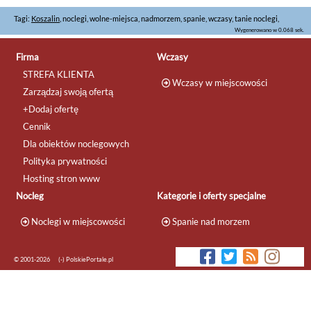
Tagi:
Koszalin
, noclegi, wolne-miejsca, nadmorzem, spanie, wczasy, tanie noclegi,
Wygenerowano w 0.068 sek.
Firma
Wczasy
STREFA KLIENTA
Wczasy w miejscowości
Zarządzaj swoją ofertą
+Dodaj ofertę
Cennik
Dla obiektów noclegowych
Polityka prywatności
Hosting stron www
Nocleg
Kategorie i oferty specjalne
Noclegi w miejscowości
Spanie nad morzem
© 2001-2026
(-) PolskiePortale.pl