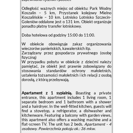
Odległość ważnych miejsc od obiektu: Park Wodny
Koszalin – 5 km, Przystanek kolejowy Mielno
Koszalińskie – 10 km. Lotnisko Lotnisko Szczecin-
Goleniów oddalone jest o 131 km. Obiekt organizuje
ponadto płatny transfer lotniskowy.
Doba hotelowa od godziny
15:00
do
11:00
.
W obiekcie obowiązuje zakaz organizowania
wieczorów panieńskich, kawalerskich itp.
Zarządzany przez gospodarza prywatnego (osobę
fizyczną)
W przypadku pobytu w obiekcie z dziećmi należy
pamiętać, że obiekt jest prawnie zobowiązany do
stosowania standardów ochrony małoletnich,
ustalenia tożsamości małoletnich i ich relacji z osobą
dorosłą, z którą przebywają.
Apartament z 1 sypialnią.
Boasting a private
entrance, this apartment includes 1 living room, 1
separate bedroom and 1 bathroom with a shower
and a hairdryer. In the well-fitted kitchen, guests will
find a stovetop, a refrigerator, a dishwasher and
kitchenware. Featuring a balcony with garden views,
this apartment also offers a washing machine and a
flat-screen TV. The unit has 2 beds.
Apartament - 4
osobowy.
Powierzchnia pokoju ok.: 36 mkw.