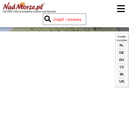
Od 2001 roku promujemy wczasy nad morzem
Google
translate
PL
DE
EN
CS
SK
UK