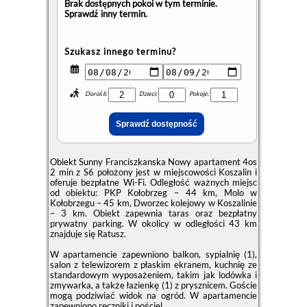
Brak dostępnych pokoi w tym terminie.
Sprawdź inny termin.
Szukasz innego terminu?
Dorośli:
Dzieci:
Pokoje:
Obiekt Sunny Franciszkanska Nowy apartament 4os
2 min z S6 położony jest w miejscowości Koszalin i
oferuje bezpłatne Wi-Fi. Odległość ważnych miejsc
od obiektu: PKP Kołobrzeg – 44 km, Molo w
Kołobrzegu – 45 km, Dworzec kolejowy w Koszalinie
– 3 km. Obiekt zapewnia taras oraz bezpłatny
prywatny parking. W okolicy w odległości 43 km
znajduje się Ratusz.
W apartamencie zapewniono balkon, sypialnię (1),
salon z telewizorem z płaskim ekranem, kuchnię ze
standardowym wyposażeniem, takim jak lodówka i
zmywarka, a także łazienkę (1) z prysznicem. Goście
mogą podziwiać widok na ogród. W apartamencie
zapewniono ręczniki i pościel.