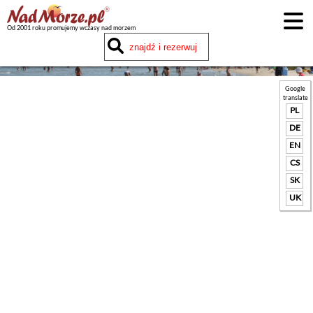
Od 2001 roku promujemy wczasy nad morzem
Google
translate
PL
DE
EN
CS
SK
UK