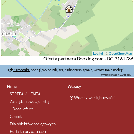
Leaflet
| ©
OpenStreetMap
Oferta partnera Booking.com - BG.3161786
Tagi:
Żarnowska
, noclegi, wolne-miejsca, nadmorzem, spanie, wczasy, tanie noclegi,
Wygenerowano w 0.085 sek.
Firma
Wczasy
STREFA KLIENTA
Wczasy w miejscowości
Zarządzaj swoją ofertą
+Dodaj ofertę
Cennik
Dla obiektów noclegowych
Polityka prywatności