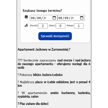
Szukasz innego terminu?
Dorośli:
Dzieci:
Pokoje:
Apartament Jaśkowy w Żarnowskiej ?
?‍?‍?‍? Serdecznie zapraszamy
nad morze i nad jezioro
do naszego apartamentu - oferujemy noclegi dla 6
osób
? Położony
blisko Jeziora Łebsko
? Najbliższa
plaża w Łebie oddalona jest o ponad 4
km
? W apartamencie:
aneks kuchenny, łazienka,
sypialnia, salon
? Plac zabaw dla dzieci