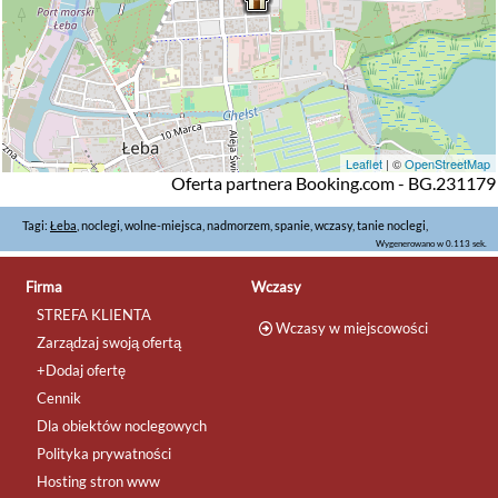
Leaflet
| ©
OpenStreetMap
Oferta partnera Booking.com - BG.231179
Tagi:
Łeba
, noclegi, wolne-miejsca, nadmorzem, spanie, wczasy, tanie noclegi,
Wygenerowano w 0.113 sek.
Firma
Wczasy
STREFA KLIENTA
Wczasy w miejscowości
Zarządzaj swoją ofertą
+Dodaj ofertę
Cennik
Dla obiektów noclegowych
Polityka prywatności
Hosting stron www