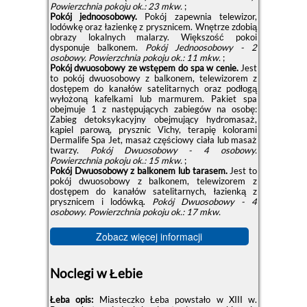
Powierzchnia pokoju ok.: 23 mkw.
;
Pokój jednoosobowy.
Pokój zapewnia telewizor,
lodówkę oraz łazienkę z prysznicem. Wnętrze zdobią
obrazy lokalnych malarzy. Większość pokoi
dysponuje balkonem.
Pokój Jednoosobowy - 2
osobowy.
Powierzchnia pokoju ok.: 11 mkw.
;
Pokój dwuosobowy ze wstępem do spa w cenie.
Jest
to pokój dwuosobowy z balkonem, telewizorem z
dostępem do kanałów satelitarnych oraz podłogą
wyłożoną kafelkami lub marmurem. Pakiet spa
obejmuje 1 z następujących zabiegów na osobę:
Zabieg detoksykacyjny obejmujący hydromasaż,
kąpiel parową, prysznic Vichy, terapię kolorami
Dermalife Spa Jet, masaż częściowy ciała lub masaż
twarzy.
Pokój Dwuosobowy - 4 osobowy.
Powierzchnia pokoju ok.: 15 mkw.
;
Pokój Dwuosobowy z balkonem lub tarasem.
Jest to
pokój dwuosobowy z balkonem, telewizorem z
dostępem do kanałów satelitarnych, łazienką z
prysznicem i lodówką.
Pokój Dwuosobowy - 4
osobowy.
Powierzchnia pokoju ok.: 17 mkw.
Zobacz więcej informacji
Noclegi w Łebie
Łeba opis:
Miasteczko Łeba powstało w XIII w.