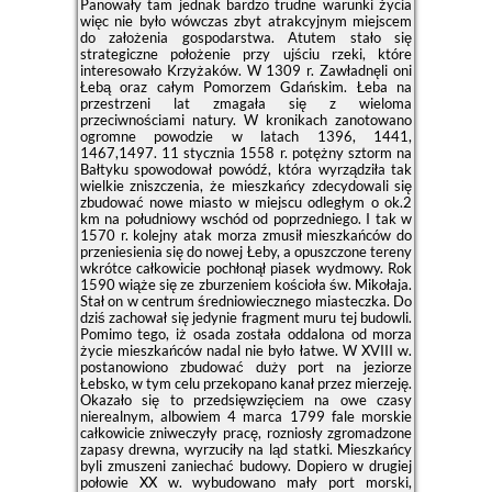
Panowały tam jednak bardzo trudne warunki życia
więc nie było wówczas zbyt atrakcyjnym miejscem
do założenia gospodarstwa. Atutem stało się
strategiczne położenie przy ujściu rzeki, które
interesowało Krzyżaków. W 1309 r. Zawładnęli oni
Łebą oraz całym Pomorzem Gdańskim. Łeba na
przestrzeni lat zmagała się z wieloma
przeciwnościami natury. W kronikach zanotowano
ogromne powodzie w latach 1396, 1441,
1467,1497. 11 stycznia 1558 r. potężny sztorm na
Bałtyku spowodował powódź, która wyrządziła tak
wielkie zniszczenia, że mieszkańcy zdecydowali się
zbudować nowe miasto w miejscu odległym o ok.2
km na południowy wschód od poprzedniego. I tak w
1570 r. kolejny atak morza zmusił mieszkańców do
przeniesienia się do nowej Łeby, a opuszczone tereny
wkrótce całkowicie pochłonął piasek wydmowy. Rok
1590 wiąże się ze zburzeniem kościoła św. Mikołaja.
Stał on w centrum średniowiecznego miasteczka. Do
dziś zachował się jedynie fragment muru tej budowli.
Pomimo tego, iż osada została oddalona od morza
życie mieszkańców nadal nie było łatwe. W XVIII w.
postanowiono zbudować duży port na jeziorze
Łebsko, w tym celu przekopano kanał przez mierzeję.
Okazało się to przedsięwzięciem na owe czasy
nierealnym, albowiem 4 marca 1799 fale morskie
całkowicie zniweczyły pracę, rozniosły zgromadzone
zapasy drewna, wyrzuciły na ląd statki. Mieszkańcy
byli zmuszeni zaniechać budowy. Dopiero w drugiej
połowie XX w. wybudowano mały port morski,