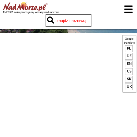
Od 2001 roku promujemy wczasy nad morzem
Google
translate
PL
DE
EN
CS
SK
UK