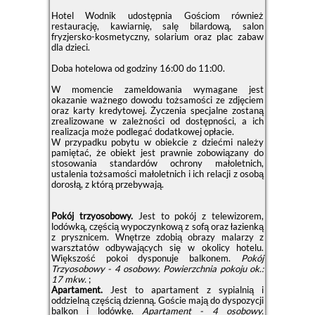
Hotel Wodnik udostępnia Gościom również
restaurację, kawiarnię, salę bilardową, salon
fryzjersko-kosmetyczny, solarium oraz plac zabaw
dla dzieci.
Doba hotelowa od godziny
16:00
do
11:00
.
W momencie zameldowania wymagane jest
okazanie ważnego dowodu tożsamości ze zdjęciem
oraz karty kredytowej. Życzenia specjalne zostaną
zrealizowane w zależności od dostępności, a ich
realizacja może podlegać dodatkowej opłacie.
W przypadku pobytu w obiekcie z dziećmi należy
pamiętać, że obiekt jest prawnie zobowiązany do
stosowania standardów ochrony małoletnich,
ustalenia tożsamości małoletnich i ich relacji z osobą
dorosłą, z którą przebywają.
Pokój trzyosobowy.
Jest to pokój z telewizorem,
lodówką, częścią wypoczynkową z sofą oraz łazienką
z prysznicem. Wnętrze zdobią obrazy malarzy z
warsztatów odbywających się w okolicy hotelu.
Większość pokoi dysponuje balkonem.
Pokój
Trzyosobowy - 4 osobowy.
Powierzchnia pokoju ok.:
17 mkw.
;
Apartament.
Jest to apartament z sypialnią i
oddzielną częścią dzienną. Goście mają do dyspozycji
balkon i lodówkę.
Apartament - 4 osobowy.