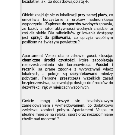
bezpłatny, jak i za dodatkową opłatą ✈️.
Obiekt znajduje się w lokalizacji
przy samej plaży
, co
umożliwia korzystanie z uroków nadmorskiego
wypoczynku.
Zaplecze do sportów wodnych
sprawia,
że każdy amator aktywności wodnych znajdzie tu
coś dla siebie. Dla miłośników grillowania dostępny
jest
sprzęt do grillowania
, co sprzyja wspólnym
posiłkom na świeżym powietrzu ?.
Apartament Vespa dba o zdrowie gości, stosując
chemiczne środki czystości
, które zapobiegają
rozprzestrzenianiu się koronawirusa.
Pościel i
ręczniki
są prane zgodnie z wytycznymi władz
lokalnych, a pokoje są
dezynfekowane
między
pobytami. Personel przestrzega wszelkich zasad
bezpieczeństwa, zapewniając dostęp do środków do
dezynfekcji rąk w miejscach wspólnych.
Goście mogą cieszyć się bezdotykowym
zameldowaniem i wymeldowaniem, co dodatkowo
zwiększa komfort pobytu. Apartament Vespa to
idealne miejsce na relaks, sport oraz niezapomniane
chwile nad morzem! ?