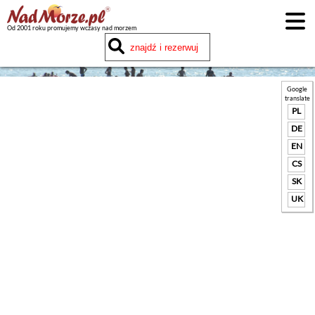
Od 2001 roku promujemy wczasy nad morzem
Google
translate
PL
DE
EN
CS
SK
UK