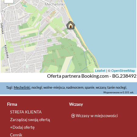
Leaflet
| ©
OpenStreetMap
Oferta partnera Booking.com - BG.238492
Tagi:
Mechelinki
, noclegi, wolne-miejsca, nadmorzem, spanie, wczasy, tanie noclegi,
Wygenerowano w 0.101 sek.
Firma
Wczasy
STREFA KLIENTA
Wczasy w miejscowości
Zarządzaj swoją ofertą
+Dodaj ofertę
Cennik