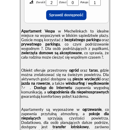
Dorośli:
Dzieci:
Pokoje:
Apartament Vespa
w Mechelinkach to idealne
miejsce na wypoczynek w bliskim sąsiedztwie plaży.
Goście mogą korzystać z
bezpłatnego parkingu
oraz
prywatnego parkingu
, co czyni podróżowanie
wygodnym ?. Dla osób podróżujących z pupilkami,
zwierzęta domowe są akceptowane
, co sprawia, że
cała rodzina może cieszyć się wspólnym czasem ?.
Obiekt oferuje przestronny
ogród
oraz
taras
, gdzie
można zrelaksować się na świeżym powietrzu. Dla
aktywnych gości dostępne są
piesze wycieczki
oraz
jazda na rowerze
, a także
windsurfing
i
wędkowanie
?‍♂️.
Dostęp do Internetu
zapewnia wygodną
komunikację, a
udogodnienia dla niepełnosprawnych
gwarantują komfortowy pobyt każdemu.
Apartamenty są wyposażone w
ogrzewanie
, co
zapewnia przytulną atmosferę, a
pokoje dla
niepalących
sprzyjają czystości powietrza.
Dodatkowo, dla osób planujących dalsze podróże,
dostępny jest
transfer lotniskowy
, zarówno