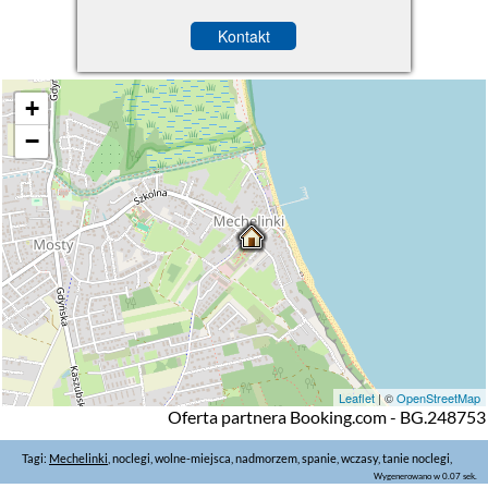
Kontakt
+
−
Leaflet
| ©
OpenStreetMap
Oferta partnera Booking.com - BG.248753
Tagi:
Mechelinki
, noclegi, wolne-miejsca, nadmorzem, spanie, wczasy, tanie noclegi,
Wygenerowano w 0.07 sek.