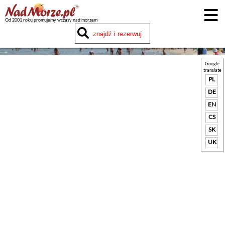
Od 2001 roku promujemy wczasy nad morzem
Google
translate
PL
DE
EN
CS
SK
UK