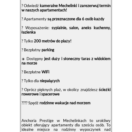
? Odwiedź
kameralne Mechelinki i zarezerwuj termin
w naszych apartamentach!
? Apartamenty
są przeznaczone dla 6 osób każdy
? Wyposażenie:
sypialnie, salon, aneks kuchenny,
łazienka
? Tylko
200 metrów do plaży!
?️ Bezpłatny
parking
☀️ Dostępny
jest duży i słoneczny taras z widokiem
na morze
? Bezpłatne
WiFi
? Tylko dla
niepalących
? Oprócz pięknych plaż, w okolicy znajdziesz
ścieżki
rowerowe i spacerowe
?‍?‍?‍? Spędź
rodzinne wakacje nad morzem
Anchoria Prestige w Mechelinkach to urokliwy
obiekt oferujący apartamenty dla sześciu osób. To
idealne miejsce na rodzinny wypoczynek nad