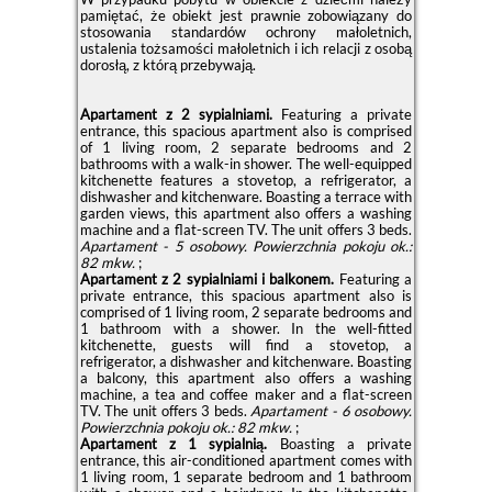
pamiętać, że obiekt jest prawnie zobowiązany do
stosowania standardów ochrony małoletnich,
ustalenia tożsamości małoletnich i ich relacji z osobą
dorosłą, z którą przebywają.
Apartament z 2 sypialniami.
Featuring a private
entrance, this spacious apartment also is comprised
of 1 living room, 2 separate bedrooms and 2
bathrooms with a walk-in shower. The well-equipped
kitchenette features a stovetop, a refrigerator, a
dishwasher and kitchenware. Boasting a terrace with
garden views, this apartment also offers a washing
machine and a flat-screen TV. The unit offers 3 beds.
Apartament - 5 osobowy.
Powierzchnia pokoju ok.:
82 mkw.
;
Apartament z 2 sypialniami i balkonem.
Featuring a
private entrance, this spacious apartment also is
comprised of 1 living room, 2 separate bedrooms and
1 bathroom with a shower. In the well-fitted
kitchenette, guests will find a stovetop, a
refrigerator, a dishwasher and kitchenware. Boasting
a balcony, this apartment also offers a washing
machine, a tea and coffee maker and a flat-screen
TV. The unit offers 3 beds.
Apartament - 6 osobowy.
Powierzchnia pokoju ok.: 82 mkw.
;
Apartament z 1 sypialnią.
Boasting a private
entrance, this air-conditioned apartment comes with
1 living room, 1 separate bedroom and 1 bathroom