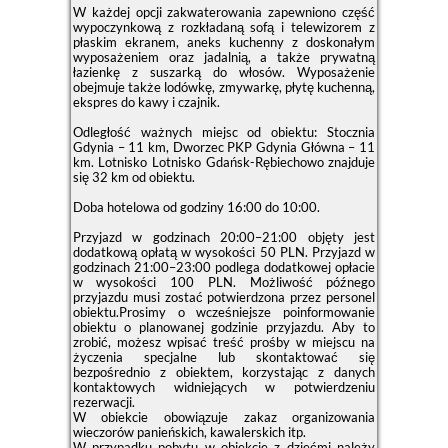
W każdej opcji zakwaterowania zapewniono część
wypoczynkową z rozkładaną sofą i telewizorem z
płaskim ekranem, aneks kuchenny z doskonałym
wyposażeniem oraz jadalnią, a także prywatną
łazienkę z suszarką do włosów. Wyposażenie
obejmuje także lodówkę, zmywarkę, płytę kuchenną,
ekspres do kawy i czajnik.
Odległość ważnych miejsc od obiektu: Stocznia
Gdynia – 11 km, Dworzec PKP Gdynia Główna – 11
km. Lotnisko Lotnisko Gdańsk-Rębiechowo znajduje
się 32 km od obiektu.
Doba hotelowa od godziny
16:00
do
10:00
.
Przyjazd w godzinach 20:00–21:00 objęty jest
dodatkową opłatą w wysokości 50 PLN. Przyjazd w
godzinach 21:00–23:00 podlega dodatkowej opłacie
w wysokości 100 PLN. Możliwość późnego
przyjazdu musi zostać potwierdzona przez personel
obiektu.Prosimy o wcześniejsze poinformowanie
obiektu o planowanej godzinie przyjazdu. Aby to
zrobić, możesz wpisać treść prośby w miejscu na
życzenia specjalne lub skontaktować się
bezpośrednio z obiektem, korzystając z danych
kontaktowych widniejących w potwierdzeniu
rezerwacji.
W obiekcie obowiązuje zakaz organizowania
wieczorów panieńskich, kawalerskich itp.
W przypadku pobytu w obiekcie z dziećmi należy