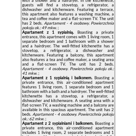
with a shower and a hairdryer. In the kitchenette,
guests will find a stovetop, a refrigerator, a
dishwasher and kitchenware. Featuring a terrace,
this apartment also features a washing machine, a
tea and coffee maker and a flat-screen TV. The unit
has 2 beds.
Apartament - 4 osobowy.
Powierzchnia
pokoju ok.: 49 mkw.
;
Apartament z 1 sypialnią.
Boasting a private
entrance, this apartment comes with 1 living room, 1
separate bedroom and 1 bathroom with a shower
and a hairdryer. The well-fitted kitchenette has a
stovetop, a refrigerator, a dishwasher and
kitchenware. Featuring a balcony, this apartment
also features a tea and coffee maker, a seating area
and a flat-screen TV. The unit has 2 beds.
Apartament - 4 osobowy.
Powierzchnia pokoju ok.:
41 mkw.
;
Apartament z 1 sypialnią i balkonem.
Boasting a
private entrance, this air-conditioned apartment
features 1 living room, 1 separate bedroom and 1
bathroom with a bath and a hairdryer. The well-fitted
kitchenette has a stovetop, a refrigerator, a
dishwasher and kitchenware. A seating area with a
flat-screen TV, a washing machine and a balcony are
available in this spacious apartment. The unit has 2
beds.
Apartament - 4 osobowy.
Powierzchnia pokoju
ok.: 62 mkw.
;
Apartament z 2 sypialniami i balkonem.
Boasting a
private entrance, this air-conditioned apartment
includes 1 living room, 2 separate bedrooms and 1