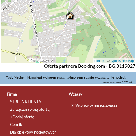
Leaflet
| ©
OpenStreetMap
Oferta partnera Booking.com - BG.3119027
Tagi:
Mechelinki
, noclegi, wolne-miejsca, nadmorzem, spanie, wczasy, tanie noclegi,
Wygenerowano w 0.077 sek.
Firma
Wczasy
STREFA KLIENTA
Wczasy w miejscowości
Zarządzaj swoją ofertą
+Dodaj ofertę
Cennik
Dla obiektów noclegowych