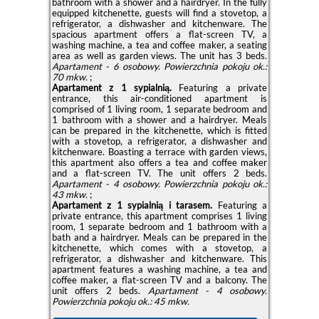
bathroom with a shower and a hairdryer. In the fully
equipped kitchenette, guests will find a stovetop, a
refrigerator, a dishwasher and kitchenware. The
spacious apartment offers a flat-screen TV, a
washing machine, a tea and coffee maker, a seating
area as well as garden views. The unit has 3 beds.
Apartament - 6 osobowy.
Powierzchnia pokoju ok.:
70 mkw.
;
Apartament z 1 sypialnią.
Featuring a private
entrance, this air-conditioned apartment is
comprised of 1 living room, 1 separate bedroom and
1 bathroom with a shower and a hairdryer. Meals
can be prepared in the kitchenette, which is fitted
with a stovetop, a refrigerator, a dishwasher and
kitchenware. Boasting a terrace with garden views,
this apartment also offers a tea and coffee maker
and a flat-screen TV. The unit offers 2 beds.
Apartament - 4 osobowy.
Powierzchnia pokoju ok.:
43 mkw.
;
Apartament z 1 sypialnią i tarasem.
Featuring a
private entrance, this apartment comprises 1 living
room, 1 separate bedroom and 1 bathroom with a
bath and a hairdryer. Meals can be prepared in the
kitchenette, which comes with a stovetop, a
refrigerator, a dishwasher and kitchenware. This
apartment features a washing machine, a tea and
coffee maker, a flat-screen TV and a balcony. The
unit offers 2 beds.
Apartament - 4 osobowy.
Powierzchnia pokoju ok.: 45 mkw.