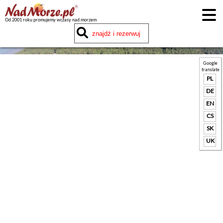
Od 2001 roku promujemy wczasy nad morzem
Google
translate
PL
DE
EN
CS
SK
UK