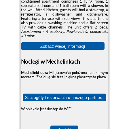
conditioned apartment comprises 1 living room, 1
separate bedroom and 1 bathroom with a shower. In
the well-fitted kitchen, guests will find a stovetop, a
refrigerator, a dishwasher and kitchenware.
Featuring a terrace with sea views, this apartment
also provides a washing machine and a flat-screen
TV with cable channels. The unit offers 2 beds.
Apartament - 4 osobowy.
Powierzchnia pokoju ok.:
40 mkw.
Zobacz więcej informacji
Noclegi w Mechelinkach
Mechelinki opis:
Miejscowość położona nad samym
morzem. Znajduję się tutaj piękna piaszczysta plaża.
Szczegóły i rezerwacja u naszego partnera
W obiekcie jest dostęp do WiFi.