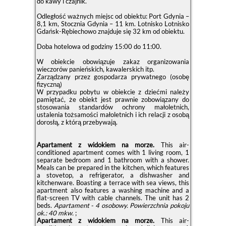
do kawy i czajnik.
Odległość ważnych miejsc od obiektu: Port Gdynia –
8,1 km, Stocznia Gdynia – 11 km. Lotnisko Lotnisko
Gdańsk-Rębiechowo znajduje się 32 km od obiektu.
Doba hotelowa od godziny
15:00
do
11:00
.
W obiekcie obowiązuje zakaz organizowania
wieczorów panieńskich, kawalerskich itp.
Zarządzany przez gospodarza prywatnego (osobę
fizyczną)
W przypadku pobytu w obiekcie z dziećmi należy
pamiętać, że obiekt jest prawnie zobowiązany do
stosowania standardów ochrony małoletnich,
ustalenia tożsamości małoletnich i ich relacji z osobą
dorosłą, z którą przebywają.
Apartament z widokiem na morze.
This air-
conditioned apartment comes with 1 living room, 1
separate bedroom and 1 bathroom with a shower.
Meals can be prepared in the kitchen, which features
a stovetop, a refrigerator, a dishwasher and
kitchenware. Boasting a terrace with sea views, this
apartment also features a washing machine and a
flat-screen TV with cable channels. The unit has 2
beds.
Apartament - 4 osobowy.
Powierzchnia pokoju
ok.: 40 mkw.
;
Apartament z widokiem na morze.
This air-