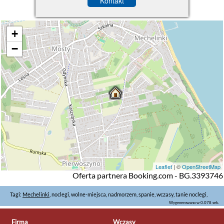
Kontakt
+
−
Leaflet
| ©
OpenStreetMap
Oferta partnera Booking.com - BG.3393746
Tagi:
Mechelinki
, noclegi, wolne-miejsca, nadmorzem, spanie, wczasy, tanie noclegi,
Wygenerowano w 0.078 sek.
Firma
Wczasy