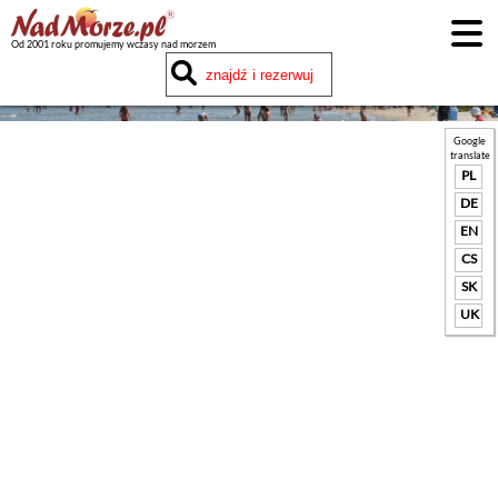
Od 2001 roku promujemy wczasy nad morzem
Google
translate
PL
DE
EN
CS
SK
UK