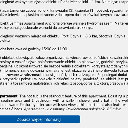
dległość ważnych miejsc od obiektu: Plaża Mechelinki – 1 km. Na miejscu zap
 apartamencie zapewniono kilka sypialni (3), łazienkę (1), pościel, ręczniki,
akże telewizor z płaskim ekranem z dostępem do kanałów kablowych oraz tara
biekt Lemmas Apartament Anchoria oferuje wannę z hydromasażem. Na tereni
kolicy panują doskonałe warunki do uprawiania trekkingu.
dległość ważnych miejsc od obiektu: Port Gdynia – 8,3 km, Stocznia Gdynia
biektu.
oba hotelowa od godziny
15:00
do
11:00
.
 obiekcie obowiązuje zakaz organizowania wieczorów panieńskich, kawalerskic
rosimy o wcześniejsze poinformowanie obiektu o planowanej godzinie przyjaz
pecjalne lub skontaktować się bezpośrednio z obiektem, korzystając z danych 
 momencie zameldowania wymagane jest okazanie ważnego dowodu tożsamośc
realizowane w zależności od dostępności, a ich realizacja może podlegać dodat
 przypadku pobytu w obiekcie z dziećmi należy pamiętać, że obiekt jest 
stalenia tożsamości małoletnich i ich relacji z osobą dorosłą, z którą przebywają
partament.
The hot tub is the standout feature of this apartment. Boasting a
 seating area and 1 bathroom with a walk-in shower and a bath. The well-
itchenware. Featuring a terrace with sea views, this apartment also features
nit has 3 beds.
Apartament - 6 osobowy.
Powierzchnia pokoju ok.: 85 mkw.
Zobacz więcej informacji