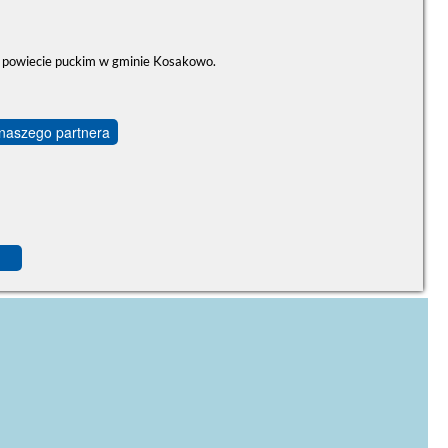
 powiecie puckim w gminie Kosakowo.
 naszego partnera