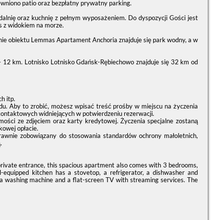
ewniono patio oraz bezpłatny prywatny parking.
 jadalnię oraz kuchnię z pełnym wyposażeniem. Do dyspozycji Gości jest
s z widokiem na morze.
e obiektu Lemmas Apartament Anchoria znajduje się park wodny, a w
 – 12 km. Lotnisko Lotnisko Gdańsk-Rębiechowo znajduje się 32 km od
h itp.
du. Aby to zrobić, możesz wpisać treść prośby w miejscu na życzenia
kontaktowych widniejących w potwierdzeniu rezerwacji.
i ze zdjęciem oraz karty kredytowej. Życzenia specjalne zostaną
kowej opłacie.
prawnie zobowiązany do stosowania standardów ochrony małoletnich,
.
 private entrance, this spacious apartment also comes with 3 bedrooms,
equipped kitchen has a stovetop, a refrigerator, a dishwasher and
 a washing machine and a flat-screen TV with streaming services. The