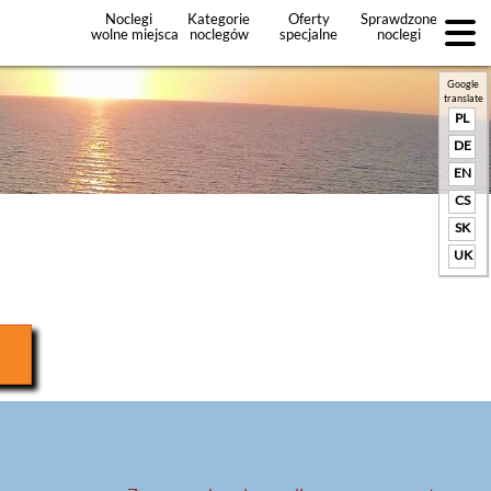
Noclegi
Kategorie
Oferty
Sprawdzone
wolne miejsca
noclegów
specjalne
noclegi
noclegów
+Dodaj
ofertę
Google
translate
PL
DE
EN
CS
SK
UK