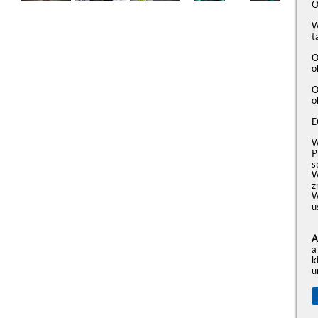
O
W
t
O
o
O
o
D
W
P
s
W
z
W
u
A
a
k
u