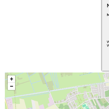
M
W
W
+
−