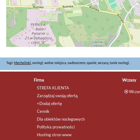
Tagi:
Mechelinki
, noclegi, wolne-miejsca, nadmorzem, spanie, wczasy, tanie noclegi,
Firma
Wczasy
STREFA KLIENTA
Wczas
Zarządzaj swoją ofertą
+Dodaj ofertę
Cennik
Dla obiektów noclegowych
Polityka prywatności
Hosting stron www