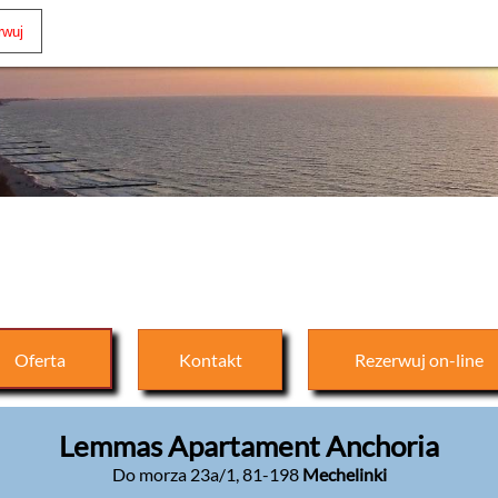
Oferta
Kontakt
Rezerwuj
on-line
Lemmas Apartament Anchoria
Do morza 23a/1
,
81-198
Mechelinki