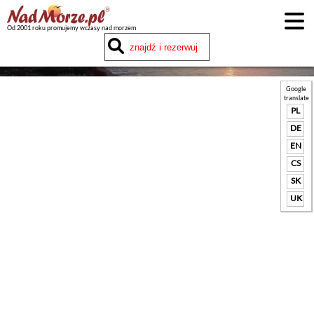
Od 2001 roku promujemy wczasy nad morzem
Google
translate
PL
DE
EN
CS
SK
UK