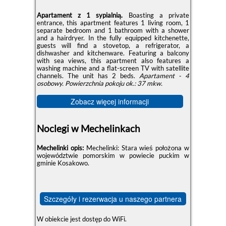
Apartament z 1 sypialnią.
Boasting a private
entrance, this apartment features 1 living room, 1
separate bedroom and 1 bathroom with a shower
and a hairdryer. In the fully equipped kitchenette,
guests will find a stovetop, a refrigerator, a
dishwasher and kitchenware. Featuring a balcony
with sea views, this apartment also features a
washing machine and a flat-screen TV with satellite
channels. The unit has 2 beds.
Apartament - 4
osobowy.
Powierzchnia pokoju ok.: 37 mkw.
Zobacz więcej informacji
Noclegi w Mechelinkach
Mechelinki opis:
Mechelinki: Stara wieś położona w
województwie pomorskim w powiecie puckim w
gminie Kosakowo.
Szczegóły i rezerwacja u naszego partnera
W obiekcie jest dostęp do WiFi.