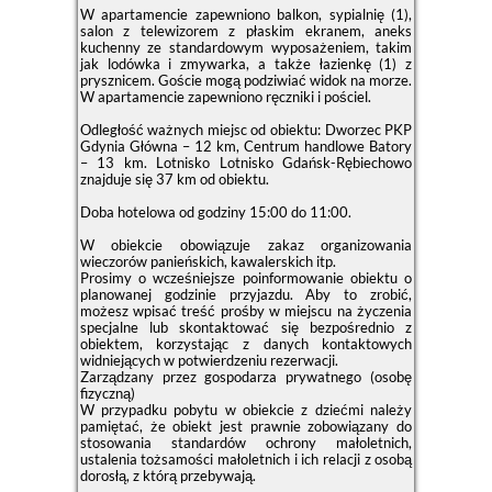
W apartamencie zapewniono balkon, sypialnię (1),
salon z telewizorem z płaskim ekranem, aneks
kuchenny ze standardowym wyposażeniem, takim
jak lodówka i zmywarka, a także łazienkę (1) z
prysznicem. Goście mogą podziwiać widok na morze.
W apartamencie zapewniono ręczniki i pościel.
Odległość ważnych miejsc od obiektu: Dworzec PKP
Gdynia Główna – 12 km, Centrum handlowe Batory
– 13 km. Lotnisko Lotnisko Gdańsk-Rębiechowo
znajduje się 37 km od obiektu.
Doba hotelowa od godziny
15:00
do
11:00
.
W obiekcie obowiązuje zakaz organizowania
wieczorów panieńskich, kawalerskich itp.
Prosimy o wcześniejsze poinformowanie obiektu o
planowanej godzinie przyjazdu. Aby to zrobić,
możesz wpisać treść prośby w miejscu na życzenia
specjalne lub skontaktować się bezpośrednio z
obiektem, korzystając z danych kontaktowych
widniejących w potwierdzeniu rezerwacji.
Zarządzany przez gospodarza prywatnego (osobę
fizyczną)
W przypadku pobytu w obiekcie z dziećmi należy
pamiętać, że obiekt jest prawnie zobowiązany do
stosowania standardów ochrony małoletnich,
ustalenia tożsamości małoletnich i ich relacji z osobą
dorosłą, z którą przebywają.