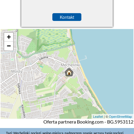
Kontakt
+
−
Leaflet
| ©
OpenStreetMap
Oferta partnera Booking.com - BG.5953112
Tagi:
Mechelinki
, noclegi, wolne-miejsca, nadmorzem, spanie, wczasy, tanie noclegi,