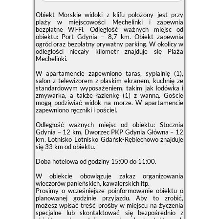
Obiekt Morskie widoki z klifu położony jest przy
plaży w miejscowości Mechelinki i zapewnia
bezpłatne Wi-Fi. Odległość ważnych miejsc od
obiektu: Port Gdynia – 8,7 km. Obiekt zapewnia
ogród oraz bezpłatny prywatny parking. W okolicy w
odległości niecały kilometr znajduje się Plaża
Mechelinki.
W apartamencie zapewniono taras, sypialnię (1),
salon z telewizorem z płaskim ekranem, kuchnię ze
standardowym wyposażeniem, takim jak lodówka i
zmywarka, a także łazienkę (1) z wanną. Goście
mogą podziwiać widok na morze. W apartamencie
zapewniono ręczniki i pościel.
Odległość ważnych miejsc od obiektu: Stocznia
Gdynia – 12 km, Dworzec PKP Gdynia Główna – 12
km. Lotnisko Lotnisko Gdańsk-Rębiechowo znajduje
się 33 km od obiektu.
Doba hotelowa od godziny
15:00
do
11:00
.
W obiekcie obowiązuje zakaz organizowania
wieczorów panieńskich, kawalerskich itp.
Prosimy o wcześniejsze poinformowanie obiektu o
planowanej godzinie przyjazdu. Aby to zrobić,
możesz wpisać treść prośby w miejscu na życzenia
specjalne lub skontaktować się bezpośrednio z