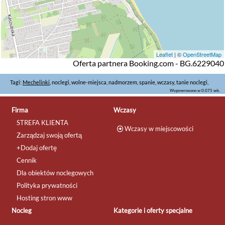
Leaflet
| ©
OpenStreetMap
Oferta partnera Booking.com - BG.6229040
Tagi:
Mechelinki
, noclegi, wolne-miejsca, nadmorzem, spanie, wczasy, tanie noclegi,
Wygenerowano w 0.075 sek.
Firma
Wczasy
STREFA KLIENTA
Wczasy w miejscowości
Zarządzaj swoją ofertą
+Dodaj ofertę
Cennik
Dla obiektów noclegowych
Polityka prywatności
Hosting stron www
Nocleg
Kategorie i oferty specjalne