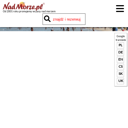
Od 2001 roku promujemy wczasy nad morzem
Google
translate
PL
DE
EN
CS
SK
UK