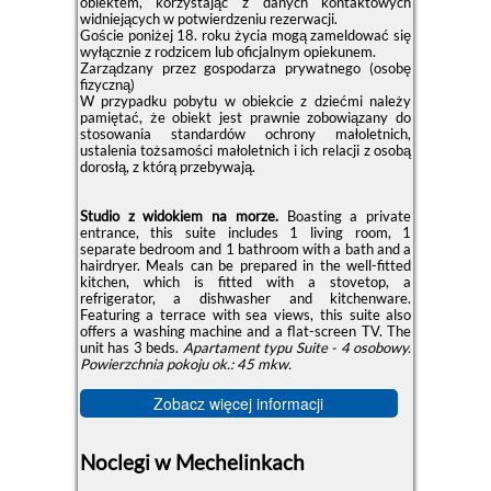
obiektem, korzystając z danych kontaktowych
widniejących w potwierdzeniu rezerwacji.
Goście poniżej 18. roku życia mogą zameldować się
wyłącznie z rodzicem lub oficjalnym opiekunem.
Zarządzany przez gospodarza prywatnego (osobę
fizyczną)
W przypadku pobytu w obiekcie z dziećmi należy
pamiętać, że obiekt jest prawnie zobowiązany do
stosowania standardów ochrony małoletnich,
ustalenia tożsamości małoletnich i ich relacji z osobą
dorosłą, z którą przebywają.
Studio z widokiem na morze.
Boasting a private
entrance, this suite includes 1 living room, 1
separate bedroom and 1 bathroom with a bath and a
hairdryer. Meals can be prepared in the well-fitted
kitchen, which is fitted with a stovetop, a
refrigerator, a dishwasher and kitchenware.
Featuring a terrace with sea views, this suite also
offers a washing machine and a flat-screen TV. The
unit has 3 beds.
Apartament typu Suite - 4 osobowy.
Powierzchnia pokoju ok.: 45 mkw.
Zobacz więcej informacji
Noclegi w Mechelinkach