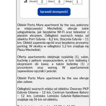
Dorośli:
Dzieci:
Pokoje:
Obiekt Porto Mare apartment by the sea, położony
w miejscowości Mechelinki, oferuje takie
udogodnienia, jak bezpłatne Wi-Fi oraz telewizor z
płaskim ekranem. Odległość ważnych miejsc od
obiektu: Port Gdynia – 8,2 km, Stocznia Gdynia – 11
km. Obiekt zapewnia ogród oraz bezpłatny prywatny
parking. W okolicy w odległości 1,2 km znajduje się
Plaża Mechelinki.
Oferta apartamentu obejmuje sypialnię (1), salon,
kuchnię z pełnym wyposażeniem, w tym lodówką i
ekspresem do kawy, a także łazienkę (1) z
prysznicem oraz wanną. W apartamencie
zapewniono ręczniki i pościel.
Obiekt Porto Mare apartment by the sea oferuje
plac zabaw.
Odległość ważnych miejsc od obiektu: Dworzec PKP
Gdynia Główna – 12 km, Centrum handlowe Batory
– 12 km. Lotnisko Lotnisko Gdańsk-Rębiechowo
znajduje się 36 km od obiektu.