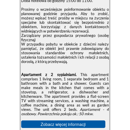
Doba hotelowa od godziny
15:00
do
11:00
.
Prosimy o wcześniejsze poinformowanie obiektu o
planowanej godzinie przyjazdu. Aby to zrobić,
możesz wpisać treść prośby w miejscu na życzenia
specjalne lub skontaktować się bezpośrednio z
obiektem, korzystając z danych kontaktowych
widniejących w potwierdzeniu rezerwacji.
Zarządzany przez gospodarza prywatnego (osobę
fizyczną)
W przypadku pobytu w obiekcie z dziećmi należy
pamiętać, że obiekt jest prawnie zobowiązany do
stosowania standardów ochrony małoletnich,
ustalenia tożsamości małoletnich i ich relacji z osobą
dorosłą, z którą przebywają.
Apartament z 2 sypialniami.
This apartment
comprises 1 living room, 1 separate bedroom and 1
bathroom with a bath and a shower. Guests can
make meals in the kitchen that comes with a
stovetop, a refrigerator, a dishwasher and
kitchenware. The apartment provides a flat-screen
TV with streaming services, a washing machine, a
coffee machine, a dining area as well as garden
views. The unit offers 2 beds.
Apartament - 4
osobowy.
Powierzchnia pokoju ok.: 50 mkw.
Zobacz więcej informacji