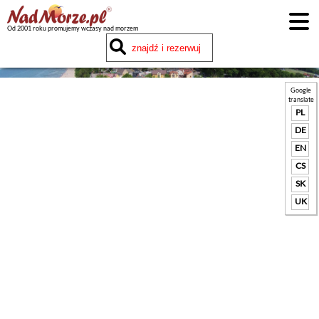
Od 2001 roku promujemy wczasy nad morzem
Google
translate
PL
DE
EN
CS
SK
UK