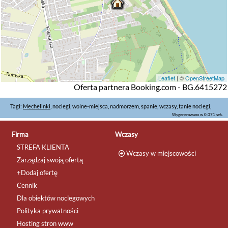
Leaflet
| ©
OpenStreetMap
Oferta partnera Booking.com - BG.6415272
Tagi:
Mechelinki
, noclegi, wolne-miejsca, nadmorzem, spanie, wczasy, tanie noclegi,
Wygenerowano w 0.071 sek.
Firma
Wczasy
STREFA KLIENTA
Wczasy w miejscowości
Zarządzaj swoją ofertą
+Dodaj ofertę
Cennik
Dla obiektów noclegowych
Polityka prywatności
Hosting stron www