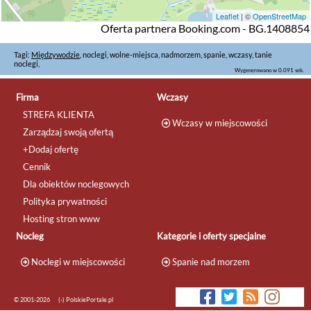
Leaflet
| ©
OpenStreetMap
Oferta partnera Booking.com - BG.1408854
Tagi:
Międzywodzie
, noclegi, wolne-miejsca, nadmorzem, spanie, wczasy, tanie
noclegi,
Wygenerowano w 0.091 sek.
Firma
Wczasy
STREFA KLIENTA
Wczasy w miejscowości
Zarządzaj swoją ofertą
+Dodaj ofertę
Cennik
Dla obiektów noclegowych
Polityka prywatności
Hosting stron www
Nocleg
Kategorie i oferty specjalne
Noclegi w miejscowości
Spanie nad morzem
© 2001-2026
(-) PolskiePortale.pl