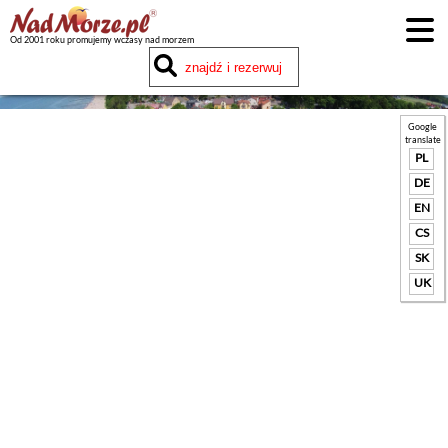
Od 2001 roku promujemy wczasy nad morzem
Google
translate
PL
DE
EN
CS
SK
UK