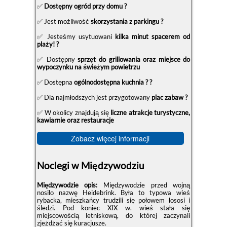
✅
Dostępny ogród przy domu ?
✅ Jest możliwość
skorzystania z parkingu ?️
✅ Jesteśmy usytuowani
kilka minut spacerem od
plaży! ?
✅ Dostępny
sprzęt do grillowania oraz miejsce do
wypoczynku na świeżym powietrzu
✅ Dostępna
ogólnodostępna kuchnia ? ?
✅ Dla najmłodszych jest przygotowany
plac zabaw ?
✅ W okolicy znajdują się
liczne atrakcje turystyczne,
kawiarnie oraz restauracje
Zobacz więcej informacji
Noclegi w Międzywodziu
Międzywodzie opis:
Międzywodzie przed wojną
nosiło nazwę Heidebrink. Była to typowa wieś
rybacka, mieszkańcy trudzili się połowem łososi i
śledzi. Pod koniec XIX w. wieś stała się
miejscowością letniskową, do której zaczynali
zjeżdżać się kuracjusze.