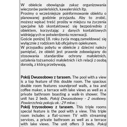
W obiekcie obowiązuje zakaz organizowania
wieczorów panieńskich, kawalerskich itp.
Prosimy o wcześniejsze poinformowanie obiektu o
planowanej godzinie przyjazdu. Aby to zrobić,
możesz wpisać treść prośby w miejscu na życzenia
specjalne lub skontaktować się bezpośrednio z
obiektem, korzystając z danych kontaktowych
widniejących w potwierdzeniu rezerwacji.
Goście poniżej 18. roku życia mogą zameldować się
wyłącznie z rodzicem lub oficjalnym opiekunem.
W przypadku pobytu w obiekcie z dziećmi należy
pamiętać, że obiekt jest prawnie zobowiązany do
stosowania standardów ochrony małoletnich,
ustalenia tożsamości małoletnich i ich relacji z osobą
dorosłą, z którą przebywają.
Pokój Dwuosobowy z tarasem.
The pool with a view
is a top feature of this double room. The spacious
double room features soundproof walls, a tea and
coffee maker, a terrace with lake views as well as a
private bathroom boasting a walk-in shower. The
unit has 2 beds.
Pokój Dwuosobowy - 2 osobowy.
Powierzchnia pokoju ok.: 29 mkw.
;
Pokój trzyosobowy z tarasem.
This triple rooms
special feature is the pool with a view. This triple
room includes a flat-screen TV with streaming
services, a private bathroom as well as a terrace
with lake views. The unit offers 3 beds.
Pokój