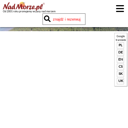
Od 2001 roku promujemy wczasy nad morzem
Google
translate
PL
DE
EN
CS
SK
UK