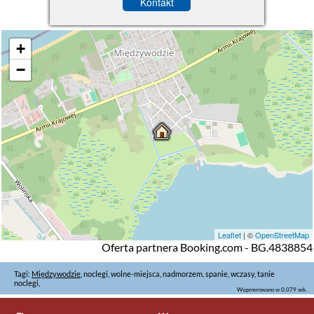
Kontakt
+
−
Leaflet
| ©
OpenStreetMap
Oferta partnera Booking.com - BG.4838854
Tagi:
Międzywodzie
, noclegi, wolne-miejsca, nadmorzem, spanie, wczasy, tanie
noclegi,
Wygenerowano w 0.079 sek.