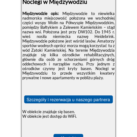
Noclegi w Międzywodziu
Międzywodzie opis:
Międzywodzie to niewielka
nadmorska miejscowość położona we wschodniej
części wyspy Wolin na Półwyspie Międzywodzkim,
pomiędzy Bałtykiem a Zalewem Kamieńskim – stąd
nazwa wsi. Położona jest przy DW102. Do 1945 r.
wieś nosiła niemiecka nazwę Heidebrink.
Międzywodzie położone jest wśród lasów. Amatorzy
sportów wodnych oprócz morza mogą korzystać tu z
wód Zatoki Kamieńskiej. Na terenie Międzywodzia
znajduje się kilka ośrodków rehabilitacyjnych,
głównie dla osób ze schorzeniami górnych dróg
oddechowych i narządów ruchu. Przy jednym z
ośrodków czynny jest kryty basen. Noclegi w
Międzywodziu to przede wszystkim kwatery
prywatne i nowe apartamenty w pobliżu plaży.
Szczegóły i rezerwacja u naszego partnera
W obiekcie znajduje się basen.
W obiekcie jest dostęp do WiFi.