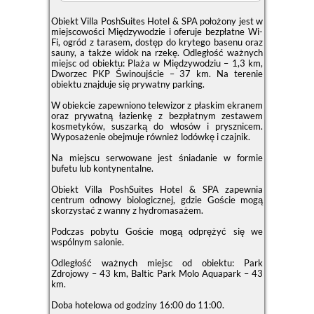
Obiekt Villa PoshSuites Hotel & SPA położony jest w
miejscowości Międzywodzie i oferuje bezpłatne Wi-
Fi, ogród z tarasem, dostęp do krytego basenu oraz
sauny, a także widok na rzekę. Odległość ważnych
miejsc od obiektu: Plaża w Międzywodziu – 1,3 km,
Dworzec PKP Świnoujście – 37 km. Na terenie
obiektu znajduje się prywatny parking.
W obiekcie zapewniono telewizor z płaskim ekranem
oraz prywatną łazienkę z bezpłatnym zestawem
kosmetyków, suszarką do włosów i prysznicem.
Wyposażenie obejmuje również lodówkę i czajnik.
Na miejscu serwowane jest śniadanie w formie
bufetu lub kontynentalne.
Obiekt Villa PoshSuites Hotel & SPA zapewnia
centrum odnowy biologicznej, gdzie Goście mogą
skorzystać z wanny z hydromasażem.
Podczas pobytu Goście mogą odprężyć się we
wspólnym salonie.
Odległość ważnych miejsc od obiektu: Park
Zdrojowy – 43 km, Baltic Park Molo Aquapark – 43
km.
Doba hotelowa od godziny
16:00
do
11:00
.