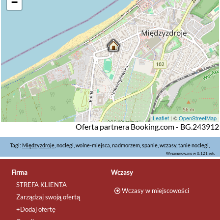
−
Leaflet
| ©
OpenStreetMap
Oferta partnera Booking.com - BG.243912
Tagi:
Międzyzdroje
, noclegi, wolne-miejsca, nadmorzem, spanie, wczasy, tanie noclegi,
Wygenerowano w 0.121 sek.
Firma
Wczasy
STREFA KLIENTA
Wczasy w miejscowości
Zarządzaj swoją ofertą
+Dodaj ofertę