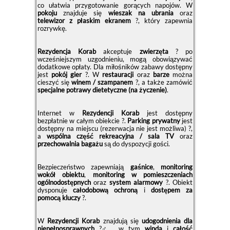
co ułatwia przygotowanie gorących napojów. W
pokoju
znajduje się
wieszak na ubrania
oraz
telewizor z płaskim ekranem
?, który zapewnia
rozrywkę.
Rezydencja Korab
akceptuje
zwierzęta
? po
wcześniejszym uzgodnieniu, mogą obowiązywać
dodatkowe opłaty. Dla miłośników zabawy dostępny
jest
pokój gier
?. W
restauracji
oraz
barze
można
cieszyć się
winem / szampanem
?, a także zamówić
specjalne potrawy dietetyczne (na życzenie)
.
Internet w
Rezydencji Korab
jest dostępny
bezpłatnie w całym obiekcie ?.
Parking prywatny
jest
dostępny na miejscu (rezerwacja nie jest możliwa) ?,
a
wspólna część rekreacyjna / sala TV
oraz
przechowalnia bagażu
są do dyspozycji gości.
Bezpieczeństwo zapewniają
gaśnice
,
monitoring
wokół obiektu
,
monitoring w pomieszczeniach
ogólnodostępnych
oraz
system alarmowy
?. Obiekt
dysponuje
całodobową ochroną
i
dostępem za
pomocą kluczy
?.
W
Rezydencji Korab
znajdują się
udogodnienia dla
niepełnosprawnych
?‍♂️, w tym
winda
i
całość