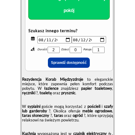
pokój
Szukasz innego terminu?
Dorośli:
Dzieci:
Pokoje:
Rezydencja Korab Międzyzdroje
to eleganckie
miejsce, które zapewnia pełen komfort podczas
pobytu. W
łazience
znajdziesz
papier toaletowy
,
ręczniki
?,
toaletę
oraz
prysznic
.
W
sypialni
goście mogą korzystać z
pościeli
i
szafy
lub garderoby
?. Okolica oferuje
meble ogrodowe
,
taras słoneczny
?,
taras
oraz
ogród
?, które sprzyjają
relaksowi na świeżym powietrzu.
Kuchnia
wyposażona jest w
czajnik elektryczny
☕,