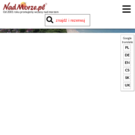
Od 2001 roku promujemy wczasy nad morzem
Google
translate
PL
DE
EN
CS
SK
UK