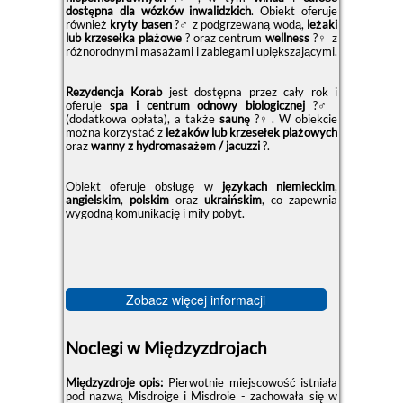
dostępna dla wózków inwalidzkich
. Obiekt oferuje
również
kryty basen
?‍♂️ z podgrzewaną wodą,
leżaki
lub krzesełka plażowe
?️ oraz centrum
wellness
?‍♀️ z
różnorodnymi masażami i zabiegami upiększającymi.
Rezydencja Korab
jest dostępna przez cały rok i
oferuje
spa i centrum odnowy biologicznej
?‍♂️
(dodatkowa opłata), a także
saunę
?‍♀️. W obiekcie
można korzystać z
leżaków lub krzesełek plażowych
oraz
wanny z hydromasażem / jacuzzi
?.
Obiekt oferuje obsługę w
językach niemieckim
,
angielskim
,
polskim
oraz
ukraińskim
, co zapewnia
wygodną komunikację i miły pobyt.
Zobacz więcej informacji
Noclegi w Międzyzdrojach
Międzyzdroje opis:
Pierwotnie miejscowość istniała
pod nazwą Misdroige i Misdroie - zachowała się w