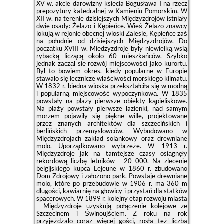
XV w. akcie darowizny księcia Bogusława I na rzecz
prepozytury katedralnej w Kamieniu Pomorskim. W
XII w. na terenie dzisiejszych Międzyzdrojów istniały
dwie osady: Żelazo i Kępieńce. Wieś Żelazo znawcy
lokują w rejonie obecnej wioski Zalesie, Kępieńce zaś
na południe od dzisiejszych Międzyzdrojów. Do
początku XVIII w. Międzyzdroje były niewielką wsią
rybacką liczącą około 60 mieszkańców. Szybko
jednak zaczął się rozwój miejscowości jako kurortu.
Był to bowiem okres, kiedy popularne w Europie
stawało się lecznicze właściwości morskiego klimatu.
W 1832 r. biedna wioska przekształciła się w modną
i popularną miejscowość wypoczynkową. W 1835
powstały na plaży pierwsze obiekty kąpieliskowe.
Na plaży powstały pierwsze łazienki, nad samym
morzem pojawiły się piękne wille, projektowane
przez znanych architektów dla szczecińskich i
berlińskich przemysłowców. Wybudowano w
Międzyzdrojach zakład solankowy oraz drewniane
molo. Uporządkowano wybrzeże. W 1913 r.
Międzyzdroje jak na tamtejsze czasy osiągnęły
rekordową liczbę letników - 20 000. Na zlecenie
belgijskiego kupca Lejeune w 1860 r. zbudowano
Dom Zdrojowy i założono park. Powstaje drewniane
molo, które po przebudowie w 1906 r. ma 360 m
długości, kawiarnię na głowicy i przystań dla statków
spacerowych. W 1899 r. kolejny etap rozwoju miasta
- Międzyzdroje uzyskują połączenie kolejowe ze
Szczecinem i Świnoujściem. Z roku na rok
przyjeżdżało coraz więcej gości, rosła też liczba