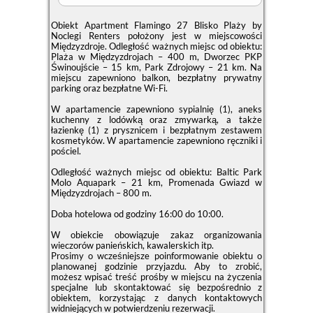
Obiekt Apartment Flamingo 27 Blisko Plaży by
Noclegi Renters położony jest w miejscowości
Międzyzdroje. Odległość ważnych miejsc od obiektu:
Plaża w Międzyzdrojach – 400 m, Dworzec PKP
Świnoujście – 15 km, Park Zdrojowy – 21 km. Na
miejscu zapewniono balkon, bezpłatny prywatny
parking oraz bezpłatne Wi-Fi.
W apartamencie zapewniono sypialnię (1), aneks
kuchenny z lodówką oraz zmywarką, a także
łazienkę (1) z prysznicem i bezpłatnym zestawem
kosmetyków. W apartamencie zapewniono ręczniki i
pościel.
Odległość ważnych miejsc od obiektu: Baltic Park
Molo Aquapark – 21 km, Promenada Gwiazd w
Międzyzdrojach – 800 m.
Doba hotelowa od godziny
16:00
do
10:00
.
W obiekcie obowiązuje zakaz organizowania
wieczorów panieńskich, kawalerskich itp.
Prosimy o wcześniejsze poinformowanie obiektu o
planowanej godzinie przyjazdu. Aby to zrobić,
możesz wpisać treść prośby w miejscu na życzenia
specjalne lub skontaktować się bezpośrednio z
obiektem, korzystając z danych kontaktowych
widniejących w potwierdzeniu rezerwacji.