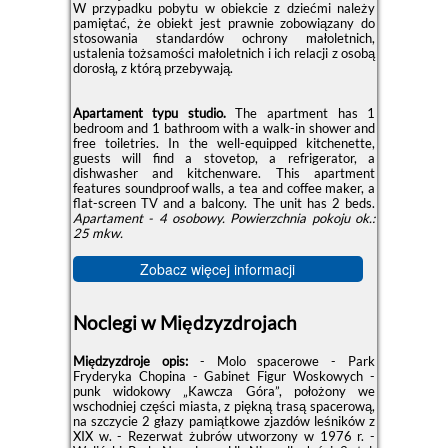
W przypadku pobytu w obiekcie z dziećmi należy
pamiętać, że obiekt jest prawnie zobowiązany do
stosowania standardów ochrony małoletnich,
ustalenia tożsamości małoletnich i ich relacji z osobą
dorosłą, z którą przebywają.
Apartament typu studio.
The apartment has 1
bedroom and 1 bathroom with a walk-in shower and
free toiletries. In the well-equipped kitchenette,
guests will find a stovetop, a refrigerator, a
dishwasher and kitchenware. This apartment
features soundproof walls, a tea and coffee maker, a
flat-screen TV and a balcony. The unit has 2 beds.
Apartament - 4 osobowy.
Powierzchnia pokoju ok.:
25 mkw.
Zobacz więcej informacji
Noclegi w Międzyzdrojach
Międzyzdroje opis:
- Molo spacerowe - Park
Fryderyka Chopina - Gabinet Figur Woskowych -
punk widokowy „Kawcza Góra”, położony we
wschodniej części miasta, z piękną trasą spacerową,
na szczycie 2 głazy pamiątkowe zjazdów leśników z
XIX w. - Rezerwat żubrów utworzony w 1976 r. -