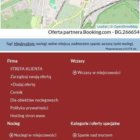
Leaflet
| ©
OpenStreetMap
Oferta partnera Booking.com - BG.266654
Tagi:
Międzyzdroje
, noclegi, wolne-miejsca, nadmorzem, spanie, wczasy, tanie noclegi,
Wygenerowano w 0.078 sek.
Firma
Wczasy
STREFA KLIENTA
Wczasy w miejscowości
Zarządzaj swoją ofertą
+Dodaj ofertę
Cennik
Dla obiektów noclegowych
Polityka prywatności
Hosting stron www
Nocleg
Kategorie i oferty specjalne
Noclegi w miejscowości
Spanie nad morzem