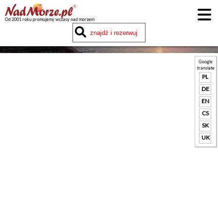
Od 2001 roku promujemy wczasy nad morzem
Google
translate
PL
DE
EN
CS
SK
UK