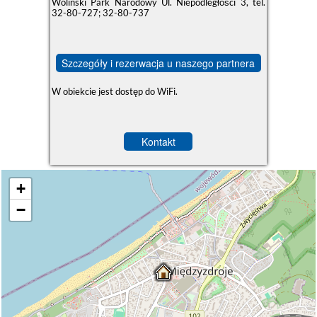
Woliński Park Narodowy Ul. Niepodległości 3, tel.
32-80-727; 32-80-737
Szczegóły i rezerwacja u naszego partnera
W obiekcie jest dostęp do WiFi.
Kontakt
+
−