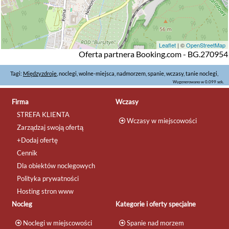
Leaflet
| ©
OpenStreetMap
Oferta partnera Booking.com - BG.270954
Tagi:
Międzyzdroje
, noclegi, wolne-miejsca, nadmorzem, spanie, wczasy, tanie noclegi,
Wygenerowano w 0.099 sek.
Firma
Wczasy
STREFA KLIENTA
Wczasy w miejscowości
Zarządzaj swoją ofertą
+Dodaj ofertę
Cennik
Dla obiektów noclegowych
Polityka prywatności
Hosting stron www
Nocleg
Kategorie i oferty specjalne
Noclegi w miejscowości
Spanie nad morzem