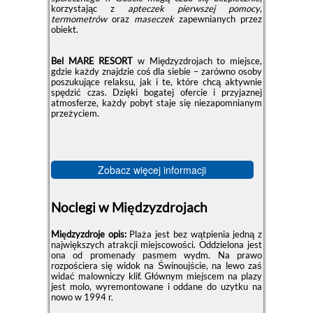
korzystając z
apteczek pierwszej pomocy
,
termometrów
oraz
maseczek
zapewnianych przez
obiekt.
Bel MARE RESORT
w Międzyzdrojach to miejsce,
gdzie każdy znajdzie coś dla siebie – zarówno osoby
poszukujące relaksu, jak i te, które chcą aktywnie
spędzić czas. Dzięki bogatej ofercie i przyjaznej
atmosferze, każdy pobyt staje się niezapomnianym
przeżyciem.
Zobacz więcej informacji
Noclegi w Międzyzdrojach
Międzyzdroje opis:
Plaża jest bez wątpienia jedną z
największych atrakcji miejscowości. Oddzielona jest
ona od promenady pasmem wydm. Na prawo
rozpościera się widok na Świnoujście, na lewo zaś
widać malowniczy klif. Głównym miejscem na plazy
jest molo, wyremontowane i oddane do uzytku na
nowo w 1994 r.