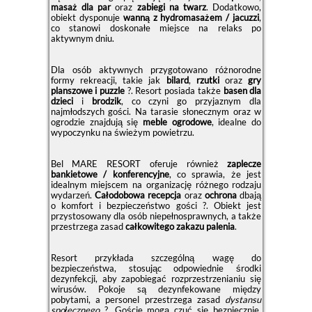
masaż dla par
oraz
zabiegi na twarz
. Dodatkowo,
obiekt dysponuje
wanną z hydromasażem / jacuzzi
,
co stanowi doskonałe miejsce na relaks po
aktywnym dniu.
Dla osób aktywnych przygotowano różnorodne
formy rekreacji, takie jak
bilard
,
rzutki
oraz
gry
planszowe i puzzle
?. Resort posiada także
basen dla
dzieci
i
brodzik
, co czyni go przyjaznym dla
najmłodszych gości. Na tarasie słonecznym oraz w
ogrodzie znajdują się
meble ogrodowe
, idealne do
wypoczynku na świeżym powietrzu.
Bel MARE RESORT oferuje również
zaplecze
bankietowe / konferencyjne
, co sprawia, że jest
idealnym miejscem na organizację różnego rodzaju
wydarzeń.
Całodobowa recepcja
oraz
ochrona
dbają
o komfort i bezpieczeństwo gości ?. Obiekt jest
przystosowany dla osób niepełnosprawnych, a także
przestrzega zasad
całkowitego zakazu palenia
.
Resort przykłada szczególną wagę do
bezpieczeństwa, stosując odpowiednie środki
dezynfekcji, aby zapobiegać rozprzestrzenianiu się
wirusów. Pokoje są dezynfekowane między
pobytami, a personel przestrzega zasad
dystansu
społecznego
?. Goście mogą czuć się bezpiecznie,