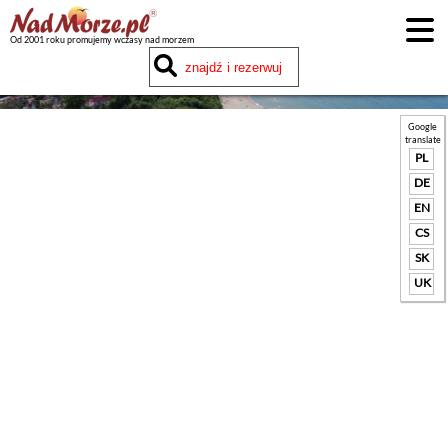
Od 2001 roku promujemy wczasy nad morzem
Google
translate
PL
DE
EN
CS
SK
UK