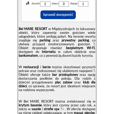
Dorośli:
Dzieci:
Pokoje:
Bel MARE RESORT
w Międzyzdrojach to luksusowy
obiekt, który zapewnia swoim gościom wiele
udogodnień, które umilają pobyt. Na terenie resortu
znajduje się
parking
oraz
prywatny parking
, co
ułatwia przyjazd zmotoryzowanym gościom ?.
Obiekt dysponuje również
bezpłatnym Wi-Fi
,
dostępem do
Internetu
w całym obiekcie oraz
bankomatem
, co z pewnością doceni każdy turysta.
W
restauracji
i
barze
można skosztować pysznych
potraw oraz rozkoszować się ulubionymi napojami ?.
Obiekt oferuje także
bar przekąskowy
oraz opcję
dostarczania posiłków do pokoju. Dla rodzin z
dziećmi przygotowano
plac zabaw
oraz
klub dla
dzieci
, co sprawia, że resort jest idealnym miejscem
na rodzinny wypoczynek.
W Bel MARE RESORT można zrelaksować się w
krytym basenie
, który jest czynny przez cały rok, a
także w
saunie
i
strefie spa
?‍♀️. W ofercie dostępne
są różne zabiegi upiększające, w tym
masaż pleców
,