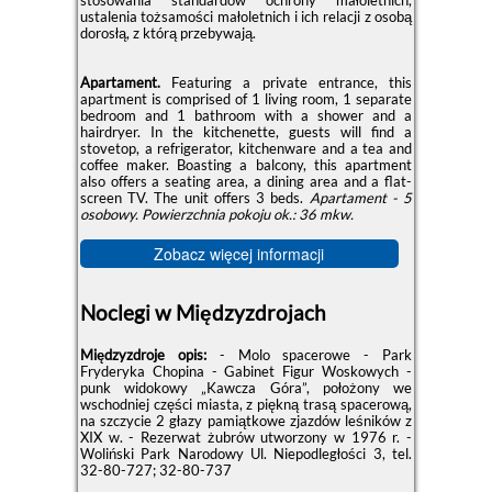
stosowania standardów ochrony małoletnich,
ustalenia tożsamości małoletnich i ich relacji z osobą
dorosłą, z którą przebywają.
Apartament.
Featuring a private entrance, this
apartment is comprised of 1 living room, 1 separate
bedroom and 1 bathroom with a shower and a
hairdryer. In the kitchenette, guests will find a
stovetop, a refrigerator, kitchenware and a tea and
coffee maker. Boasting a balcony, this apartment
also offers a seating area, a dining area and a flat-
screen TV. The unit offers 3 beds.
Apartament - 5
osobowy.
Powierzchnia pokoju ok.: 36 mkw.
Zobacz więcej informacji
Noclegi w Międzyzdrojach
Międzyzdroje opis:
- Molo spacerowe - Park
Fryderyka Chopina - Gabinet Figur Woskowych -
punk widokowy „Kawcza Góra”, położony we
wschodniej części miasta, z piękną trasą spacerową,
na szczycie 2 głazy pamiątkowe zjazdów leśników z
XIX w. - Rezerwat żubrów utworzony w 1976 r. -
Woliński Park Narodowy Ul. Niepodległości 3, tel.
32-80-727; 32-80-737