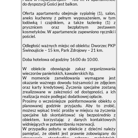
do dyspozycji Gości jest balkon.
Oferta apartamentu obejmuje sypialnię (1), salon,
aneks kuchenny z pełnym wyposażeniem, w tym
lodówką i czajnikiem, a także łazienkę (1) z
prysznicem oraz bezpłatnym zestawem
kosmetyków. W apartamencie zapewniono ręczniki i
pościel.
Odległość ważnych miejsc od obiektu: Dworzec PKP
Świnoujście – 15 km, Park Zdrojowy – 21 km.
Doba hotelowa od godziny
16:00
do
10:00
.
W obiekcie obowiązuje zakaz organizowania
wieczorów panieńskich, kawalerskich itp.
W momencie zameldowania wymagane jest
okazanie ważnego dowodu tożsamości ze zdjęciem
oraz karty kredytowej. Życzenia specjalne zostaną
zrealizowane w zależności od dostępności, a ich
realizacja może podlegać dodatkowej opłacie.
Prosimy o wcześniejsze poinformowanie obiektu o
planowanej godzinie przyjazdu. Aby to zrobić,
możesz wpisać treść prośby w miejscu na życzenia
specjalne lub skontaktować się bezpośrednio z
obiektem, korzystając z danych kontaktowych
widniejących w potwierdzeniu rezerwacji.
W przypadku pobytu w obiekcie z dziećmi należy
pamiętać, że obiekt jest prawnie zobowiązany do