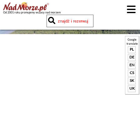
Od 2001 roku promujemy wczasy nad morzem
Google
translate
PL
DE
EN
CS
SK
UK