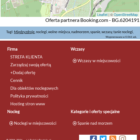
Leaflet
| ©
OpenStreetMap
Oferta partnera Booking.com - BG.6204191
Tagi:
Międzyzdroje
, noclegi, wolne-miejsca, nadmorzem, spanie, wczasy, tanie noclegi,
Wygenerowano w 0.066 sek.
Firma
Wczasy
STREFA KLIENTA
Wczasy w miejscowości
Zarządzaj swoją ofertą
+Dodaj ofertę
Cennik
Dla obiektów noclegowych
Polityka prywatności
Hosting stron www
Nocleg
Kategorie i oferty specjalne
Noclegi w miejscowości
Spanie nad morzem