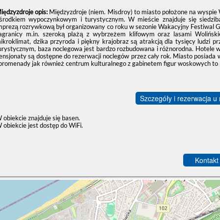
iędzyzdroje opis:
Międzyzdroje (niem. Misdroy) to miasto położone na wyspi
środkiem wypoczynkowym i turystycznym. W mieście znajduje się siedzib
mprezą rozrywkową był organizowany co roku w sezonie Wakacyjny Festiwal Gw
agranicy m.in. szeroką plażą z wybrzeżem klifowym oraz lasami Wolińsk
ikroklimat, dzika przyroda i piękny krajobraz są atrakcją dla tysięcy ludz
urystycznym, baza noclegowa jest bardzo rozbudowana i różnorodna. Hotele w
ensjonaty są dostępne do rezerwacji noclegów przez cały rok. Miasto posiada w
 promenady jak również centrum kulturalnego z gabinetem figur woskowych to n
Szczegóły i rezerwacja u
 obiekcie znajduje się basen.
 obiekcie jest dostęp do WiFi.
Kontakt