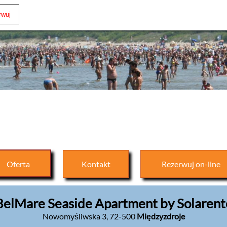
Oferta
Kontakt
Rezerwuj
on-line
BelMare Seaside Apartment by Solarent
Nowomyśliwska 3
,
72-500
Międzyzdroje