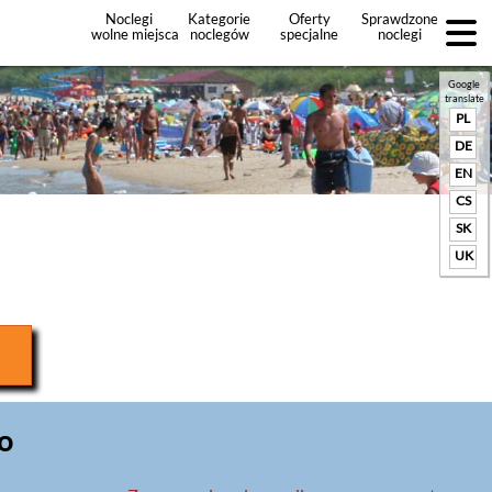
Noclegi
Kategorie
Oferty
Sprawdzone
wolne miejsca
noclegów
specjalne
noclegi
noclegów
+Dodaj
ofertę
Google
translate
PL
DE
EN
CS
SK
UK
o