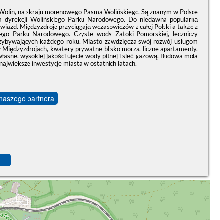
e Wolin, na skraju morenowego Pasma Wolińskiego. Są znanym w Polsce
a dyrekcji Wolińskiego Parku Narodowego. Do niedawna popularną
iazd. Międzyzdroje przyciągają wczasowiczów z całej Polski a także z
iego Parku Narodowego. Czyste wody Zatoki Pomorskiej, leczniczy
i przybywających każdego roku. Miasto zawdzięcza swój rozwój usługom
 Międzyzdrojach, kwatery prywatne blisko morza, liczne apartamenty,
łasne, wysokiej jakości ujecie wody pitnej i sieć gazową. Budowa mola
ajwiększe inwestycje miasta w ostatnich latach.
 naszego partnera