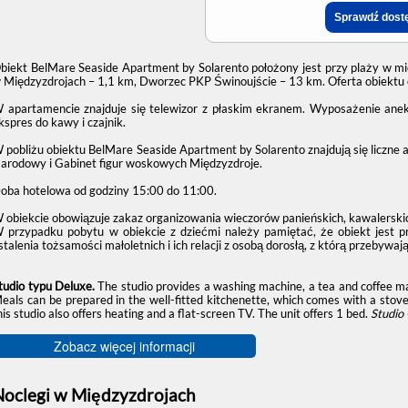
biekt BelMare Seaside Apartment by Solarento położony jest przy plaży w mi
 Międzyzdrojach – 1,1 km, Dworzec PKP Świnoujście – 13 km. Oferta obiektu o
 apartamencie znajduje się telewizor z płaskim ekranem. Wyposażenie ane
kspres do kawy i czajnik.
 pobliżu obiektu BelMare Seaside Apartment by Solarento znajdują się liczne 
arodowy i Gabinet figur woskowych Międzyzdroje.
oba hotelowa od godziny
15:00
do
11:00
.
 obiekcie obowiązuje zakaz organizowania wieczorów panieńskich, kawalerskic
 przypadku pobytu w obiekcie z dziećmi należy pamiętać, że obiekt jest 
stalenia tożsamości małoletnich i ich relacji z osobą dorosłą, z którą przebywają
tudio typu Deluxe.
The studio provides a washing machine, a tea and coffee ma
eals can be prepared in the well-fitted kitchenette, which comes with a stove
his studio also offers heating and a flat-screen TV. The unit offers 1 bed.
Studio
Zobacz więcej informacji
Noclegi w Międzyzdrojach