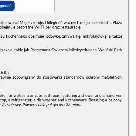
ejscowości Międzyzdroje. Odległość ważnych miejsc od obiektu: Plaża
bejmuje bezpłatne Wi-Fi, bar oraz restaurację.
ksu kuchennego obejmuje lodówkę, zmywarkę, mikrofalówkę, a także
atrakcje, takie jak Promenada Gwiazd w Międzyzdrojach, Woliński Park
h itp.
prawnie zobowiązany do stosowania standardów ochrony małoletnich,
.
ker, as well as a private bathroom featuring a shower and a hairdryer.
top, a refrigerator, a dishwasher and kitchenware. Boasting a balcony,
 - 2 osobowy.
Powierzchnia pokoju ok.: 26 mkw.