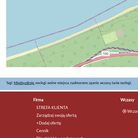
Tagi:
Międzyzdroje
, noclegi, wolne-miejsca, nadmorzem, spanie, wczasy, tanie noclegi,
Firma
Wczasy
STREFA KLIENTA
Wczas
Zarządzaj swoją ofertą
+Dodaj ofertę
Cennik