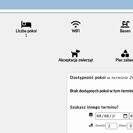
Liczba pokoi
WiFi
Basen
1
Akceptacja zwierząt
Plac zaba
Dostępność pokoi
w terminie 
Brak dostępnych pokoi w tym termini
Szukasz innego terminu?
Dorośli:
Dzieci: