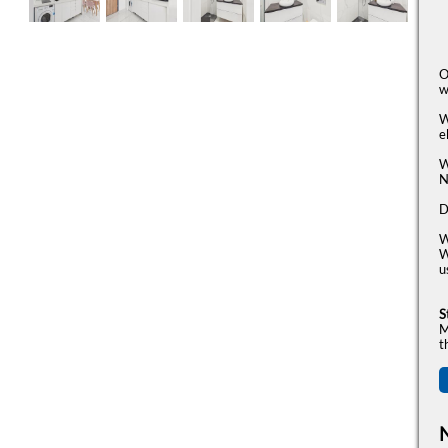
O
w
W
e
W
N
D
W
W
u
S
M
t