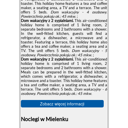
toaster. This holiday home features a tea and coffee
maker, a seating area, a TV and a terrace. The unit
offers 5 beds.
Dom wakacyjny - 4 osobowy.
Powierzchnia pokoju ok.: 45 mkw.
;
Dom wakacyjny z 2 sypialniami.
This air-conditioned
holiday home is comprised of 1 living room, 2
separate bedrooms and 2 bathrooms with a shower.
In the well-fitted kitchen, guests will find a
refrigerator, a dishwasher, a microwave and a
toaster. Featuring a terrace, this holiday home also
offers a tea and coffee maker, a seating area and a
TV. The unit offers 5 beds.
Dom wakacyjny - 5
osobowy.
Powierzchnia pokoju ok.: 45 mkw.
;
Dom wakacyjny z 2 sypialniami.
This air-conditioned
holiday home is comprised of 1 living room, 2
separate bedrooms and 2 bathrooms with a shower.
Meals can be prepared in the well-fitted kitchen,
which comes with a refrigerator, a dishwasher, a
microwave and a toaster. This holiday home features
a tea and coffee maker, a seating area, a TV and a
terrace. The unit offers 5 beds.
Dom wakacyjny - 6
osobowy.
Powierzchnia pokoju ok.: 45 mkw.
Zobacz więcej informacji
Noclegi w Mielenku