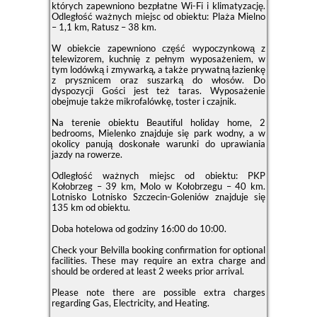
których zapewniono bezpłatne Wi-Fi i klimatyzację.
Odległość ważnych miejsc od obiektu: Plaża Mielno
– 1,1 km, Ratusz – 38 km.
W obiekcie zapewniono część wypoczynkową z
telewizorem, kuchnię z pełnym wyposażeniem, w
tym lodówką i zmywarką, a także prywatną łazienkę
z prysznicem oraz suszarką do włosów. Do
dyspozycji Gości jest też taras. Wyposażenie
obejmuje także mikrofalówkę, toster i czajnik.
Na terenie obiektu Beautiful holiday home, 2
bedrooms, Mielenko znajduje się park wodny, a w
okolicy panują doskonałe warunki do uprawiania
jazdy na rowerze.
Odległość ważnych miejsc od obiektu: PKP
Kołobrzeg – 39 km, Molo w Kołobrzegu – 40 km.
Lotnisko Lotnisko Szczecin-Goleniów znajduje się
135 km od obiektu.
Doba hotelowa od godziny
16:00
do
10:00
.
Check your Belvilla booking confirmation for optional
facilities. These may require an extra charge and
should be ordered at least 2 weeks prior arrival.
Please note there are possible extra charges
regarding Gas, Electricity, and Heating.