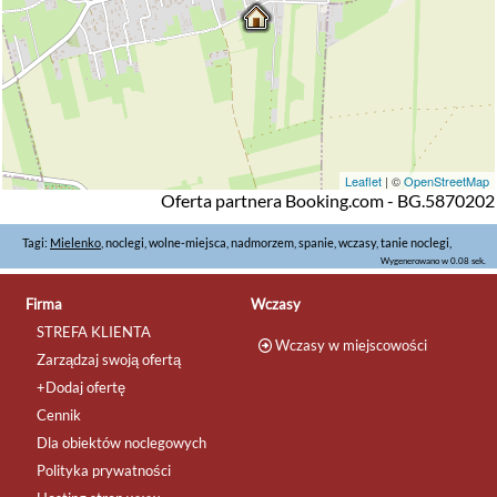
Leaflet
| ©
OpenStreetMap
Oferta partnera Booking.com - BG.5870202
Tagi:
Mielenko
, noclegi, wolne-miejsca, nadmorzem, spanie, wczasy, tanie noclegi,
Wygenerowano w 0.08 sek.
Firma
Wczasy
STREFA KLIENTA
Wczasy w miejscowości
Zarządzaj swoją ofertą
+Dodaj ofertę
Cennik
Dla obiektów noclegowych
Polityka prywatności