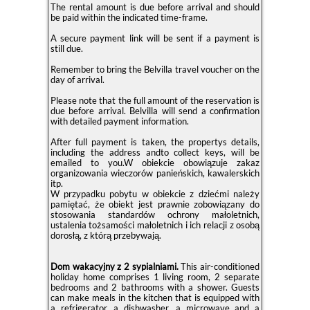
The rental amount is due before arrival and should
be paid within the indicated time-frame.
A secure payment link will be sent if a payment is
still due.
Remember to bring the Belvilla travel voucher on the
day of arrival.
Please note that the full amount of the reservation is
due before arrival. Belvilla will send a confirmation
with detailed payment information.
After full payment is taken, the propertys details,
including the address andto collect keys, will be
emailed to you.W obiekcie obowiązuje zakaz
organizowania wieczorów panieńskich, kawalerskich
itp.
W przypadku pobytu w obiekcie z dziećmi należy
pamiętać, że obiekt jest prawnie zobowiązany do
stosowania standardów ochrony małoletnich,
ustalenia tożsamości małoletnich i ich relacji z osobą
dorosłą, z którą przebywają.
Dom wakacyjny z 2 sypialniami.
This air-conditioned
holiday home comprises 1 living room, 2 separate
bedrooms and 2 bathrooms with a shower. Guests
can make meals in the kitchen that is equipped with
a refrigerator, a dishwasher, a microwave and a