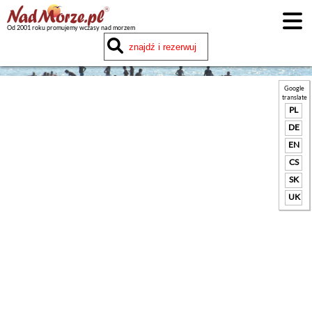
Od 2001 roku promujemy wczasy nad morzem
Google
translate
PL
DE
EN
CS
SK
UK