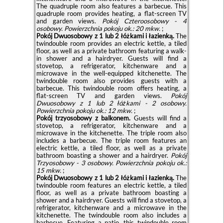
The quadruple room also features a barbecue. This
quadruple room provides heating, a flat-screen TV
and garden views.
Pokój Czteroosobowy - 4
osobowy.
Powierzchnia pokoju ok.: 20 mkw.
;
Pokój Dwuosobowy z 1 lub 2 łóżkami i łazienką.
The
twindouble room provides an electric kettle, a tiled
floor, as well as a private bathroom featuring a walk-
in shower and a hairdryer. Guests will find a
stovetop, a refrigerator, kitchenware and a
microwave in the well-equipped kitchenette. The
twindouble room also provides guests with a
barbecue. This twindouble room offers heating, a
flat-screen TV and garden views.
Pokój
Dwuosobowy z 1 lub 2 łóżkami - 2 osobowy.
Powierzchnia pokoju ok.: 12 mkw.
;
Pokój trzyosobowy z balkonem.
Guests will find a
stovetop, a refrigerator, kitchenware and a
microwave in the kitchenette. The triple room also
includes a barbecue. The triple room features an
electric kettle, a tiled floor, as well as a private
bathroom boasting a shower and a hairdryer.
Pokój
Trzyosobowy - 3 osobowy.
Powierzchnia pokoju ok.:
15 mkw.
;
Pokój Dwuosobowy z 1 lub 2 łóżkami i łazienką.
The
twindouble room features an electric kettle, a tiled
floor, as well as a private bathroom boasting a
shower and a hairdryer. Guests will find a stovetop, a
refrigerator, kitchenware and a microwave in the
kitchenette. The twindouble room also includes a
barbecue. Featuring a patio, this twindouble room