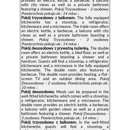
provides an electric kettle, a barbecue, a balcony
with city views as well as a private bathroom
featuring a shower.
Pokój Trzyosobowy - 2 osobowy.
Powierzchnia pokoju ok.: 14 mkw.
;
Pokój trzyosobowy z balkonem.
The fully equipped
kitchenette has a stovetop, a refrigerator,
kitchenware and a microwave. The triple room offers
an electric kettle, a barbecue, a balcony with city
views as well as a private bathroom boasting a
shower.
Pokój Trzyosobowy - 3 osobowy.
Powierzchnia pokoju ok.: 14 mkw.
;
Pokój dwuosobowy z prywatną łazienką.
The double
room offers an electric kettle, a tiled floor, as well as
a private bathroom boasting a shower and a
hairdryer. Guests will find a stovetop, a refrigerator,
kitchenware and a microwave in the fully equipped
kitchenette. The double room also features a
barbecue. This double room provides heating, a flat-
screen TV and an outdoor dining area.
Pokój
Dwuosobowy - 2 osobowy.
Powierzchnia pokoju ok.:
10 mkw.
;
Pokój dwuosobowy.
Meals can be prepared in the
well-fitted kitchenette, which comes with a stovetop,
a refrigerator, kitchenware and a microwave. The
double room provides an electric kettle, a barbecue,
a balcony with garden views as well as a private
bathroom featuring a shower.
Pokój Dwuosobowy -
3 osobowy.
Powierzchnia pokoju ok.: 14 mkw.
;
Pokój trzyosobowy z balkonem.
In the well-fitted
kitchenette, guests will find a stovetop, a