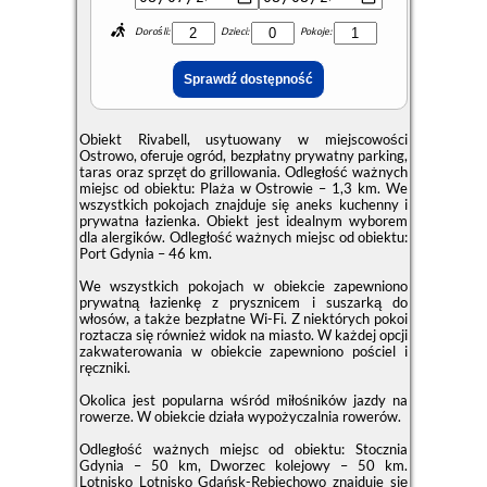
Dorośli:
Dzieci:
Pokoje:
Obiekt Rivabell, usytuowany w miejscowości
Ostrowo, oferuje ogród, bezpłatny prywatny parking,
taras oraz sprzęt do grillowania. Odległość ważnych
miejsc od obiektu: Plaża w Ostrowie – 1,3 km. We
wszystkich pokojach znajduje się aneks kuchenny i
prywatna łazienka. Obiekt jest idealnym wyborem
dla alergików. Odległość ważnych miejsc od obiektu:
Port Gdynia – 46 km.
We wszystkich pokojach w obiekcie zapewniono
prywatną łazienkę z prysznicem i suszarką do
włosów, a także bezpłatne Wi-Fi. Z niektórych pokoi
roztacza się również widok na miasto. W każdej opcji
zakwaterowania w obiekcie zapewniono pościel i
ręczniki.
Okolica jest popularna wśród miłośników jazdy na
rowerze. W obiekcie działa wypożyczalnia rowerów.
Odległość ważnych miejsc od obiektu: Stocznia
Gdynia – 50 km, Dworzec kolejowy – 50 km.
Lotnisko Lotnisko Gdańsk-Rębiechowo znajduje się