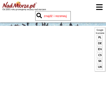
Od 2001 roku promujemy wczasy nad morzem
Google
translate
PL
DE
EN
CS
SK
UK