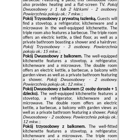
also provides heating and a flat-screen TV.
Pokój
Dwuosobowy z 1 lub 2 łóżkami - 2 osobowy.
Powierzchnia pokoju ok.: 7 mkw.
;
Pokój Trzyosobowy z prywatną łazienką.
Guests will
find a stovetop, a refrigerator, kitchenware and a
microwave in the well-equipped kitchenette. The
triple room also features a barbecue. The triple room
offers an electric kettle, a tiled floor, as well as a
private bathroom boasting a shower and a hairdryer.
Pokój Trzyosobowy - 3 osobowy.
Powierzchnia
pokoju ok.: 15 mkw.
;
Pokój Dwuosobowy z balkonem.
The well-equipped
kitchenette features a stovetop, a refrigerator,
kitchenware and a microwave. The double room
offers an electric kettle, a barbecue, a balcony with
garden views as well as a private bathroom featuring
a shower.
Pokój Dwuosobowy - 2 osobowy.
Powierzchnia pokoju ok.: 12 mkw.
;
Pokój Dwuosobowy z balkonem (2 osoby dorosłe + 1
dziecko).
The well-equipped kitchenette features a
stovetop, a refrigerator, kitchenware and a
microwave. The double room offers an electric
kettle, a barbecue, a balcony with garden views as
well as a private bathroom featuring a shower.
Pokój
Dwuosobowy - 2 osobowy.
Powierzchnia pokoju ok.:
12 mkw.
;
Pokój trzyosobowy z balkonem.
The well-fitted
kitchenette features a stovetop, a refrigerator,
kitchenware and a microwave. The triple room