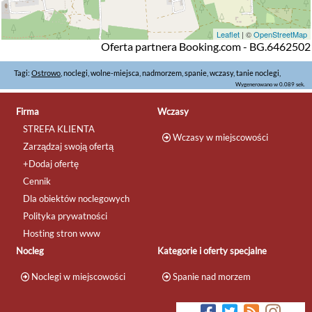
Leaflet
| ©
OpenStreetMap
Oferta partnera Booking.com - BG.6462502
Tagi:
Ostrowo
, noclegi, wolne-miejsca, nadmorzem, spanie, wczasy, tanie noclegi,
Wygenerowano w 0.089 sek.
Firma
Wczasy
STREFA KLIENTA
Wczasy w miejscowości
Zarządzaj swoją ofertą
+Dodaj ofertę
Cennik
Dla obiektów noclegowych
Polityka prywatności
Hosting stron www
Nocleg
Kategorie i oferty specjalne
Noclegi w miejscowości
Spanie nad morzem