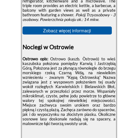
refrigerator, kitchenware and a microwave. The
triple room provides an electric kettle, a barbecue, a
balcony with garden views as well as a private
bathroom featuring a shower.
Pokój Trzyosobowy - 3
osobowy.
Powierzchnia pokoju ok.: 14 mkw.
Zobacz więcej informacji
Noclegi w Ostrowie
Ostrowo opis:
Ostrowo (kaszb. Òstrowò) to wieś
kaszubska położona pomiędzy Karwią i Jastrzębią
Górą, Położona jest za płynącą równolegle do brzegu
morskiego rzeką Czarną Wdą, na niewielkim
wzniesieniu - zwanym "Kępą Ostrowską” Nazwa
związana jest z wyspowym położeniem tej osady
wokół rozległych Karwieńskich i Bielawskich Błot,
zalewanych w przeszłości przez morze. Wspaniały
mikroklimat, czyste, pełne jodu powietrze to główne
walory tej spokojnej niewielkiej miejscowości.
Miejsce zachwyca swoim urokiem oraz bardzo
piękną i czystą plażą. Zachęca zarówno do spacerów,
jak i do wypoczynku na złocistym piasku. Okoliczne
sosnowe lasy doskonale nadają się na spacery, a
malownicze łąki tworzą swoisty urok.