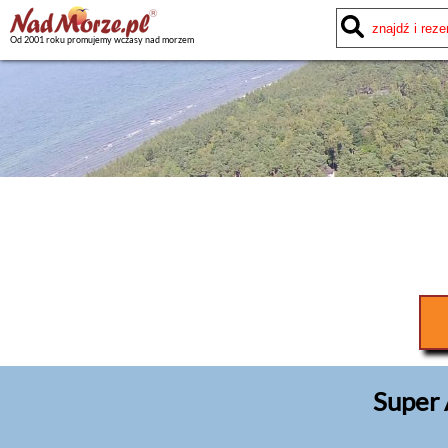
Od 2001 roku promujemy wczasy nad morzem
Super