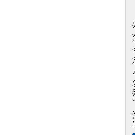
5
W
W
z
O
O
o
D
W
O
s
W
u
A
a
k
f