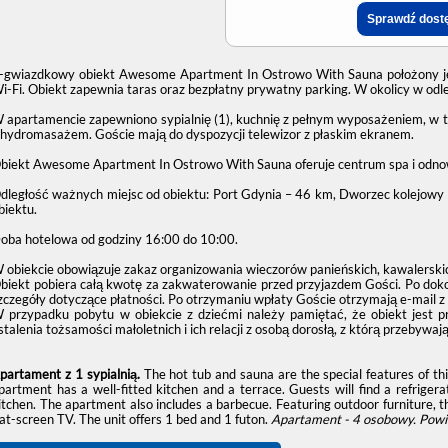
-gwiazdkowy obiekt Awesome Apartment In Ostrowo With Sauna położony jes
i-Fi. Obiekt zapewnia taras oraz bezpłatny prywatny parking. W okolicy w odle
 apartamencie zapewniono sypialnię (1), kuchnię z pełnym wyposażeniem, w t
 hydromasażem. Goście mają do dyspozycji telewizor z płaskim ekranem.
biekt Awesome Apartment In Ostrowo With Sauna oferuje centrum spa i odno
dległość ważnych miejsc od obiektu: Port Gdynia – 46 km, Dworzec kolejowy
biektu.
oba hotelowa od godziny
16:00
do
10:00
.
 obiekcie obowiązuje zakaz organizowania wieczorów panieńskich, kawalerskic
biekt pobiera całą kwotę za zakwaterowanie przed przyjazdem Gości. Po doko
zczegóły dotyczące płatności. Po otrzymaniu wpłaty Goście otrzymają e-mail z
 przypadku pobytu w obiekcie z dziećmi należy pamiętać, że obiekt jest 
stalenia tożsamości małoletnich i ich relacji z osobą dorosłą, z którą przebywają
partament z 1 sypialnią.
The hot tub and sauna are the special features of t
partment has a well-fitted kitchen and a terrace. Guests will find a refriger
itchen. The apartment also includes a barbecue. Featuring outdoor furniture, t
lat-screen TV. The unit offers 1 bed and 1 futon.
Apartament - 4 osobowy.
Powi