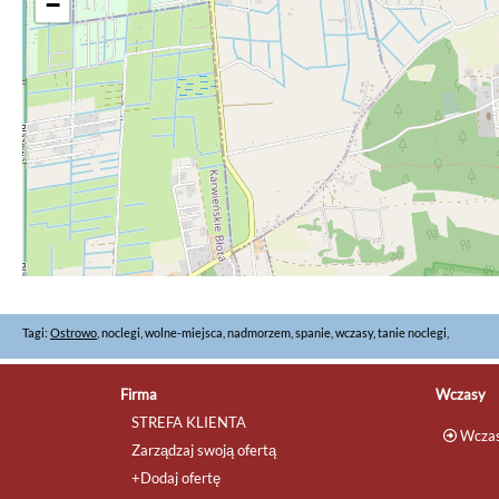
−
Tagi:
Ostrowo
, noclegi, wolne-miejsca, nadmorzem, spanie, wczasy, tanie noclegi,
Firma
Wczasy
STREFA KLIENTA
Wczas
Zarządzaj swoją ofertą
+Dodaj ofertę