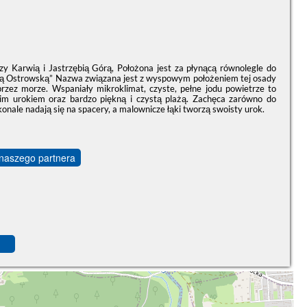
y Karwią i Jastrzębią Górą, Położona jest za płynącą równolegle do
pą Ostrowską” Nazwa związana jest z wyspowym położeniem tej osady
przez morze. Wspaniały mikroklimat, czyste, pełne jodu powietrze to
oim urokiem oraz bardzo piękną i czystą plażą. Zachęca zarówno do
onale nadają się na spacery, a malownicze łąki tworzą swoisty urok.
 naszego partnera