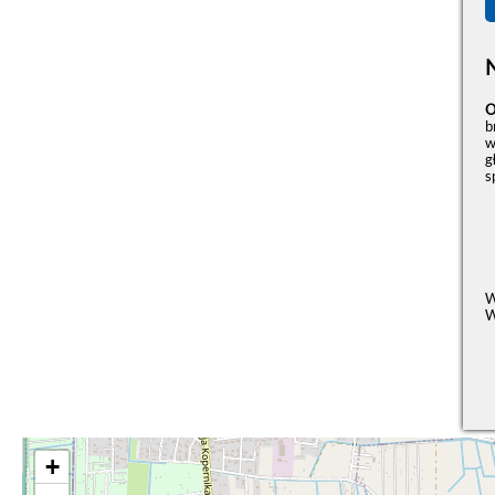
O
b
w
g
s
W
W
+