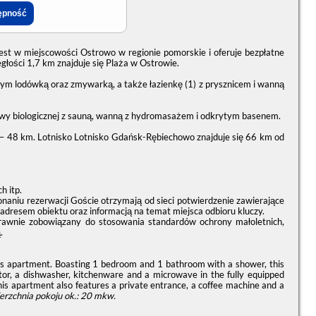
t w miejscowości Ostrowo w regionie pomorskie i oferuje bezpłatne
głości 1,7 km znajduje się Plaża w Ostrowie.
ym lodówką oraz zmywarką, a także łazienkę (1) z prysznicem i wanną
wy biologicznej z sauną, wanną z hydromasażem i odkrytym basenem.
 – 48 km. Lotnisko Lotnisko Gdańsk-Rębiechowo znajduje się 66 km od
h itp.
naniu rezerwacji Goście otrzymają od sieci potwierdzenie zawierające
 adresem obiektu oraz informacją na temat miejsca odbioru kluczy.
prawnie zobowiązany do stosowania standardów ochrony małoletnich,
.
his apartment. Boasting 1 bedroom and 1 bathroom with a shower, this
ator, a dishwasher, kitchenware and a microwave in the fully equipped
his apartment also features a private entrance, a coffee machine and a
erzchnia pokoju ok.: 20 mkw.