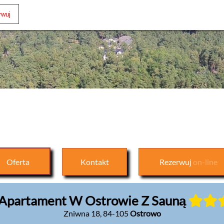
Oferta
Kontakt
Rezerwuj
on-line
 Apartament W Ostrowie Z Sauną
Zniwna 18
,
84-105
Ostrowo