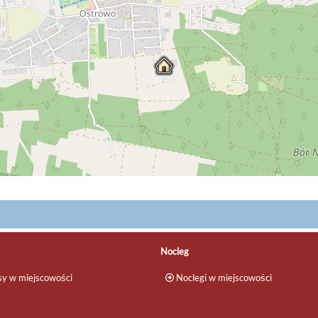
Nocleg
y w miejscowości
Noclegi w miejscowości