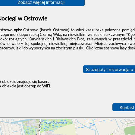
Zobacz więcej informacji
Noclegi w Ostrowie
strowo opis:
Ostrowo (kaszb. Òstrowò) to wieś kaszubska położona pomiędz
rzegu morskiego rzeką Czarną Wdą, na niewielkim wzniesieniu - zwanym "Kę
okół rozległych Karwieńskich i Bielawskich Błot, zalewanych w przeszłości 
łówne walory tej spokojnej niewielkiej miejscowości. Miejsce zachwyca sw
pacerów, jak i do wypoczynku na złocistym piasku. Okoliczne sosnowe lasy dosk
Szczegóły i rezerwacja u
 obiekcie znajduje się basen.
 obiekcie jest dostęp do WiFi.
Kontakt