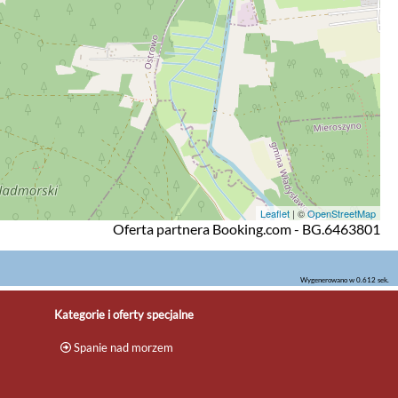
Leaflet
| ©
OpenStreetMap
Oferta partnera Booking.com - BG.6463801
Wygenerowano w 0.612 sek.
Kategorie i oferty specjalne
Spanie nad morzem