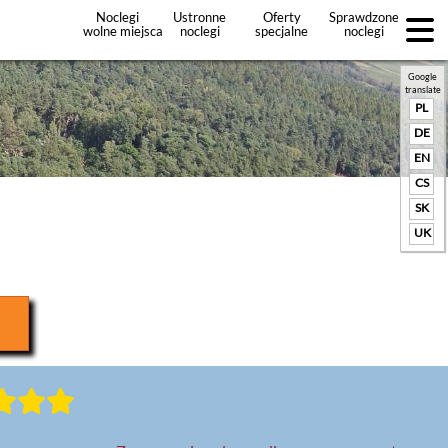
Noclegi
Ustronne
Oferty
Sprawdzone
wolne miejsca
noclegi
specjalne
noclegi
noclegów
+Dodaj
ofertę
Google
translate
PL
DE
EN
CS
SK
UK