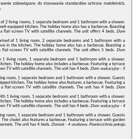
prawnie zobowiązany do stosowania standardów ochrony małoletnich,
.
d of 2 living rooms, 1 separate bedroom and 1 bathroom with a shower.
 well-equipped kitchen. The holiday home also has a barbecue. Boasting
a flat-screen TV with satellite channels. The unit offers 4 beds.
Dom
prised of 1 living room, 2 separate bedrooms and 1 bathroom with a
ave in the kitchen. The holiday home also has a barbecue. Boasting a
 flat-screen TV with satellite channels. The unit offers 5 beds.
Dom
h 1 living room, 1 separate bedroom and 1 bathroom with a shower.
kitchen. The holiday home also includes a barbecue. Featuring a terrace
een TV with satellite channels. The unit has 4 beds.
Dom wakacyjny - 5
living room, 1 separate bedroom and 1 bathroom with a shower. Guests
quipped kitchen. The holiday home also features a barbecue. Featuring a
 a flat-screen TV with satellite channels. The unit has 4 beds.
Dom
with 1 living room, 1 separate bedroom and 1 bathroom with a shower.
kitchen. The holiday home also includes a barbecue. Featuring a terrace
een TV with satellite channels. The unit has 4 beds.
Dom wakacyjny - 4
 living room, 1 separate bedroom and 1 bathroom with a shower. Guests
n. The chalet also features a barbecue. Featuring a terrace with garden
channels. The unit has 4 beds.
Domek - 4 osobowy.
Powierzchnia pokoju