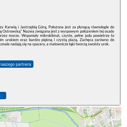
y Karwią i Jastrzębią Górą, Położona jest za płynącą równolegle do
pą Ostrowską” Nazwa związana jest z wyspowym położeniem tej osady
przez morze. Wspaniały mikroklimat, czyste, pełne jodu powietrze to
oim urokiem oraz bardzo piękną i czystą plażą. Zachęca zarówno do
onale nadają się na spacery, a malownicze łąki tworzą swoisty urok.
 naszego partnera