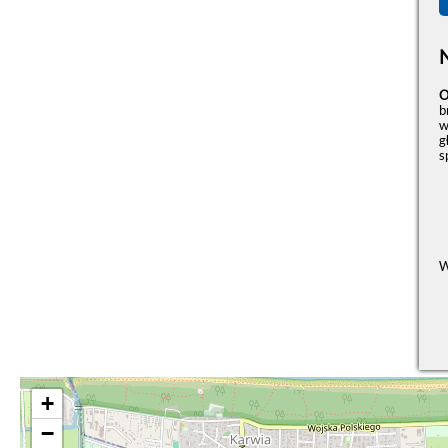
O
b
w
g
s
W
+
−