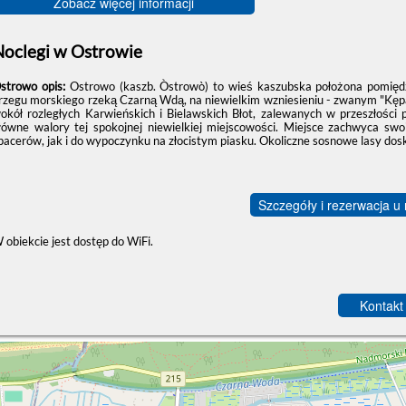
Zobacz więcej informacji
Noclegi w Ostrowie
strowo opis:
Ostrowo (kaszb. Òstrowò) to wieś kaszubska położona pomiędz
rzegu morskiego rzeką Czarną Wdą, na niewielkim wzniesieniu - zwanym "Kę
okół rozległych Karwieńskich i Bielawskich Błot, zalewanych w przeszłości 
łówne walory tej spokojnej niewielkiej miejscowości. Miejsce zachwyca sw
pacerów, jak i do wypoczynku na złocistym piasku. Okoliczne sosnowe lasy dosk
Szczegóły i rezerwacja u
 obiekcie jest dostęp do WiFi.
Kontakt