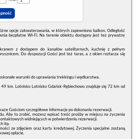
różne opcje zakwaterowania, w których zapewniono balkon. Odległość
wnia bezpłatne Wi-Fi. Na terenie obiektu dostępny jest też prywatny
kranem z dostępem do kanałów satelitarnych, kuchnię z pełnym
sznicem. Do dyspozycji Gości jest też taras, a z okien roztacza się
doskonałe warunki do uprawiania trekkingu i wędkarstwa.
– 49 km. Lotnisko Lotnisko Gdańsk-Rębiechowo znajduje się 72 km od
każe Gościom szczegółowe informacje po dokonaniu rezerwacji.
du. Aby to zrobić, możesz wpisać treść prośby w miejscu na życzenia
kontaktowych widniejących w potwierdzeniu rezerwacji.
h itp.
i ze zdjęciem oraz karty kredytowej. Życzenia specjalne zostaną
kowej opłacie.