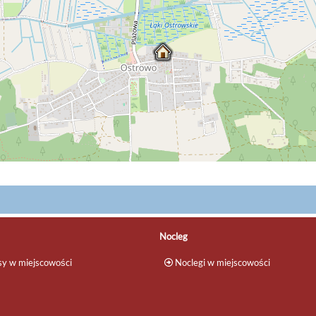
Nocleg
y w miejscowości
Noclegi w miejscowości