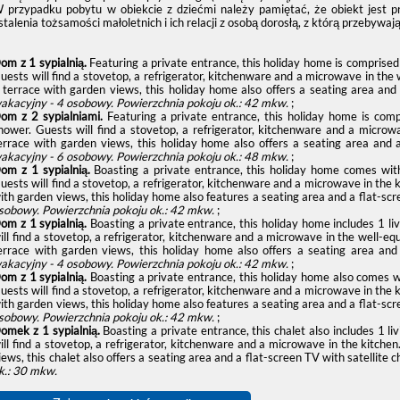
 przypadku pobytu w obiekcie z dziećmi należy pamiętać, że obiekt jest 
stalenia tożsamości małoletnich i ich relacji z osobą dorosłą, z którą przebywają
om z 1 sypialnią.
Featuring a private entrance, this holiday home is comprise
uests will find a stovetop, a refrigerator, kitchenware and a microwave in the
 terrace with garden views, this holiday home also offers a seating area and 
akacyjny - 4 osobowy.
Powierzchnia pokoju ok.: 42 mkw.
;
om z 2 sypialniami.
Featuring a private entrance, this holiday home is com
hower. Guests will find a stovetop, a refrigerator, kitchenware and a microw
errace with garden views, this holiday home also offers a seating area and a
akacyjny - 6 osobowy.
Powierzchnia pokoju ok.: 48 mkw.
;
om z 1 sypialnią.
Boasting a private entrance, this holiday home comes wit
uests will find a stovetop, a refrigerator, kitchenware and a microwave in the 
ith garden views, this holiday home also features a seating area and a flat-scr
sobowy.
Powierzchnia pokoju ok.: 42 mkw.
;
om z 1 sypialnią.
Boasting a private entrance, this holiday home includes 1 
ill find a stovetop, a refrigerator, kitchenware and a microwave in the well-e
errace with garden views, this holiday home also offers a seating area and
akacyjny - 4 osobowy.
Powierzchnia pokoju ok.: 42 mkw.
;
om z 1 sypialnią.
Boasting a private entrance, this holiday home also comes 
uests will find a stovetop, a refrigerator, kitchenware and a microwave in the 
ith garden views, this holiday home also features a seating area and a flat-scr
sobowy.
Powierzchnia pokoju ok.: 42 mkw.
;
omek z 1 sypialnią.
Boasting a private entrance, this chalet also includes 1
ill find a stovetop, a refrigerator, kitchenware and a microwave in the kitche
iews, this chalet also offers a seating area and a flat-screen TV with satellite 
k.: 30 mkw.