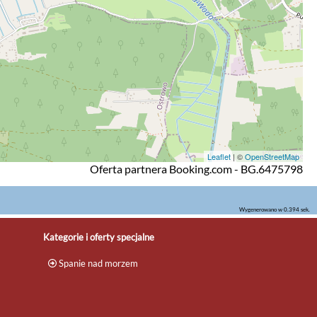
Leaflet
| ©
OpenStreetMap
Oferta partnera Booking.com - BG.6475798
Wygenerowano w 0.394 sek.
Kategorie i oferty specjalne
Spanie nad morzem