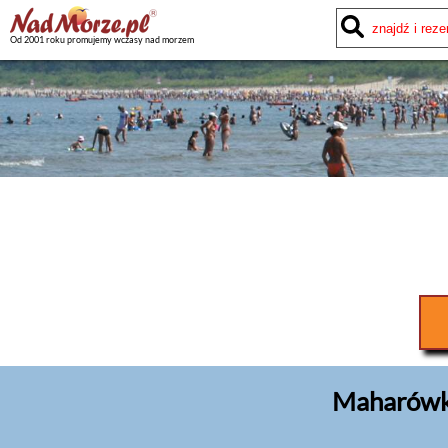
Od 2001 roku promujemy wczasy nad morzem
Maharówka