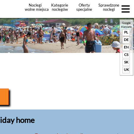
Noclegi
Kategorie
Oferty
Sprawdzone
wolne miejsca
noclegów
specjalne
noclegi
noclegów
+Dodaj
ofertę
Google
translate
PL
DE
EN
CS
SK
UK
liday home