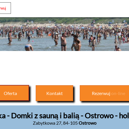
Oferta
Kontakt
Rezerwuj
on-line
 - Domki z sauną i balią - Ostrowo - ho
Zabytkowa 27
,
84-105
Ostrowo