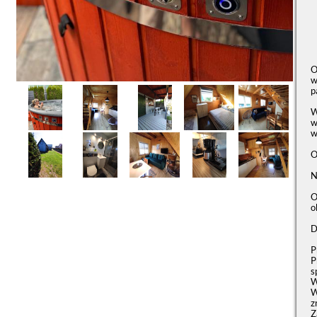
O
w
p
W
w
w
O
N
O
o
D
P
P
s
W
W
z
Z