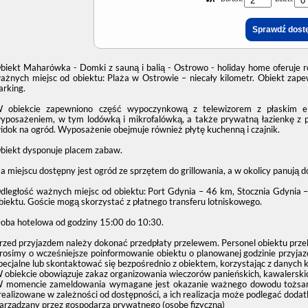
biekt Maharówka - Domki z sauną i balią - Ostrowo - holiday home oferuje 
ażnych miejsc od obiektu: Plaża w Ostrowie – niecały kilometr. Obiekt zape
arking.
 obiekcie zapewniono część wypoczynkową z telewizorem z płaskim e
yposażeniem, w tym lodówką i mikrofalówką, a także prywatną łazienkę z pry
idok na ogród. Wyposażenie obejmuje również płytę kuchenną i czajnik.
biekt dysponuje placem zabaw.
a miejscu dostępny jest ogród ze sprzętem do grillowania, a w okolicy panują 
dległość ważnych miejsc od obiektu: Port Gdynia – 46 km, Stocznia Gdynia 
biektu. Goście mogą skorzystać z płatnego transferu lotniskowego.
oba hotelowa od godziny
15:00
do
10:30
.
rzed przyjazdem należy dokonać przedpłaty przelewem. Personel obiektu prze
rosimy o wcześniejsze poinformowanie obiektu o planowanej godzinie przyjaz
pecjalne lub skontaktować się bezpośrednio z obiektem, korzystając z danych 
 obiekcie obowiązuje zakaz organizowania wieczorów panieńskich, kawalerskic
 momencie zameldowania wymagane jest okazanie ważnego dowodu tożsamośc
realizowane w zależności od dostępności, a ich realizacja może podlegać dodat
arządzany przez gospodarza prywatnego (osobę fizyczną)