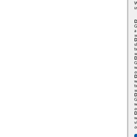
W
u
D
G
a
w
D
s
t
w
D
G
w
o
D
w
t
w
D
G
w
o
D
w
v
o