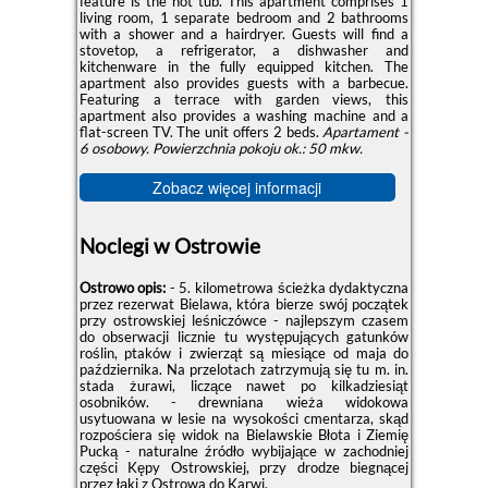
feature is the hot tub. This apartment comprises 1
living room, 1 separate bedroom and 2 bathrooms
with a shower and a hairdryer. Guests will find a
stovetop, a refrigerator, a dishwasher and
kitchenware in the fully equipped kitchen. The
apartment also provides guests with a barbecue.
Featuring a terrace with garden views, this
apartment also provides a washing machine and a
flat-screen TV. The unit offers 2 beds.
Apartament -
6 osobowy.
Powierzchnia pokoju ok.: 50 mkw.
Zobacz więcej informacji
Noclegi w Ostrowie
Ostrowo opis:
- 5. kilometrowa ścieżka dydaktyczna
przez rezerwat Bielawa, która bierze swój początek
przy ostrowskiej leśniczówce - najlepszym czasem
do obserwacji licznie tu występujących gatunków
roślin, ptaków i zwierząt są miesiące od maja do
października. Na przelotach zatrzymują się tu m. in.
stada żurawi, liczące nawet po kilkadziesiąt
osobników. - drewniana wieża widokowa
usytuowana w lesie na wysokości cmentarza, skąd
rozpościera się widok na Bielawskie Błota i Ziemię
Pucką - naturalne źródło wybijające w zachodniej
części Kępy Ostrowskiej, przy drodze biegnącej
przez łąki z Ostrowa do Karwi.