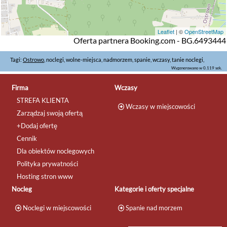
Leaflet
| ©
OpenStreetMap
Oferta partnera Booking.com - BG.6493444
Tagi:
Ostrowo
, noclegi, wolne-miejsca, nadmorzem, spanie, wczasy, tanie noclegi,
Wygenerowano w 0.119 sek.
Firma
Wczasy
STREFA KLIENTA
Wczasy w miejscowości
Zarządzaj swoją ofertą
+Dodaj ofertę
Cennik
Dla obiektów noclegowych
Polityka prywatności
Hosting stron www
Nocleg
Kategorie i oferty specjalne
Noclegi w miejscowości
Spanie nad morzem