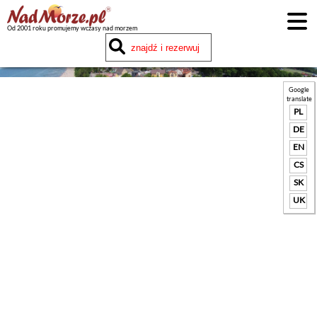
Od 2001 roku promujemy wczasy nad morzem
Google
translate
PL
DE
EN
CS
SK
UK