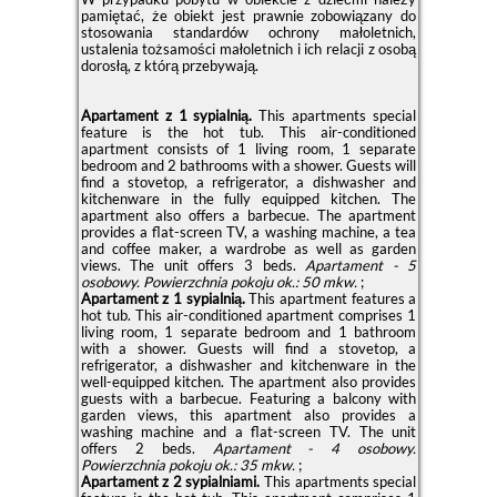
pamiętać, że obiekt jest prawnie zobowiązany do
stosowania standardów ochrony małoletnich,
ustalenia tożsamości małoletnich i ich relacji z osobą
dorosłą, z którą przebywają.
Apartament z 1 sypialnią.
This apartments special
feature is the hot tub. This air-conditioned
apartment consists of 1 living room, 1 separate
bedroom and 2 bathrooms with a shower. Guests will
find a stovetop, a refrigerator, a dishwasher and
kitchenware in the fully equipped kitchen. The
apartment also offers a barbecue. The apartment
provides a flat-screen TV, a washing machine, a tea
and coffee maker, a wardrobe as well as garden
views. The unit offers 3 beds.
Apartament - 5
osobowy.
Powierzchnia pokoju ok.: 50 mkw.
;
Apartament z 1 sypialnią.
This apartment features a
hot tub. This air-conditioned apartment comprises 1
living room, 1 separate bedroom and 1 bathroom
with a shower. Guests will find a stovetop, a
refrigerator, a dishwasher and kitchenware in the
well-equipped kitchen. The apartment also provides
guests with a barbecue. Featuring a balcony with
garden views, this apartment also provides a
washing machine and a flat-screen TV. The unit
offers 2 beds.
Apartament - 4 osobowy.
Powierzchnia pokoju ok.: 35 mkw.
;
Apartament z 2 sypialniami.
This apartments special