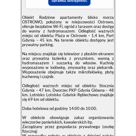
Obiekt Rodzinne apartamenty blisko morza
OSTROWO, położony w miejscowości Ostrowo,
oferuje bezpłatne Wi-Fi, ogród z tarasem oraz dostęp
do wanny z hydromasażem. Odległość ważnych
miejsc od obiektu: Plaża w Ostrowie – 1,4 km, Port
Gdynia – 45 km. Na terenie obiektu dostępny jest
prywatny parking.
Na miejscu znajduje się telewizor z płaskim ekranem
oraz prywatna łazienka z prysznicem, wanną z
hydromasażem i suszarką do włosów. Kuchnię
wyposażono w lodówkę, zmywarkę oraz piekarnik.
Wyposażenie obejmuje także mikrofalówkę, płytę
kuchenną i czajnik.
Odległość ważnych miejsc od obiektu: Stocznia
Gdynia – 47 km, Dworzec PKP Gdynia Główna – 48
km. Lotnisko Lotnisko Gdańsk-Rębiechowo znajduje
się 69 km od obiektu.
Doba hotelowa od godziny
14:00
do
10:00
.
W obiekcie obowiązuje zakaz organizowania
wieczorów panieńskich, kawalerskich itp.
Zarządzany przez gospodarza prywatnego (osobę
fizyczną)
W przypadku pobytu w obiekcie z dziećmi należy