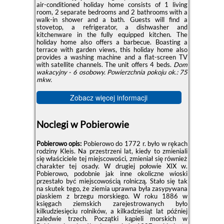
air-conditioned holiday home consists of 1 living
room, 2 separate bedrooms and 2 bathrooms with a
walk-in shower and a bath. Guests will find a
stovetop, a refrigerator, a dishwasher and
kitchenware in the fully equipped kitchen. The
holiday home also offers a barbecue. Boasting a
terrace with garden views, this holiday home also
provides a washing machine and a flat-screen TV
with satellite channels. The unit offers 4 beds.
Dom
wakacyjny - 6 osobowy.
Powierzchnia pokoju ok.: 75
mkw.
Zobacz więcej informacji
Noclegi w Pobierowie
Pobierowo opis:
Pobierowo do 1772 r. było w rękach
rodziny Kleis. Na przestrzeni lat, kiedy to zmieniali
się właściciele tej miejscowości, zmieniał się również
charakter tej osady. W drugiej połowie XIX w.
Pobierowo, podobnie jak inne okoliczne wioski
przestało być miejscowością rolniczą. Stało się tak
na skutek tego, że ziemia uprawna była zasypywana
piaskiem z brzegu morskiego. W roku 1886 w
księgach ziemskich zarejestrowanych było
kilkudziesięciu rolników, a kilkadziesiąt lat później
zaledwie trzech. Początki kąpieli morskich w