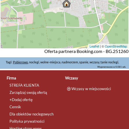
Leaflet
| ©
OpenStreetMap
Oferta partnera Booking.com - BG.251260
Tagi:
Pobierowo
, noclegi, wolne-miejsca, nadmorzem, spanie, wczasy, tanie noclegi,
Wygenerowano w 0.081 sek.
Firma
Wczasy
STREFA KLIENTA
Wczasy w miejscowości
Zarządzaj swoją ofertą
+Dodaj ofertę
Cennik
Dla obiektów noclegowych
Polityka prywatności
Hosting stron www