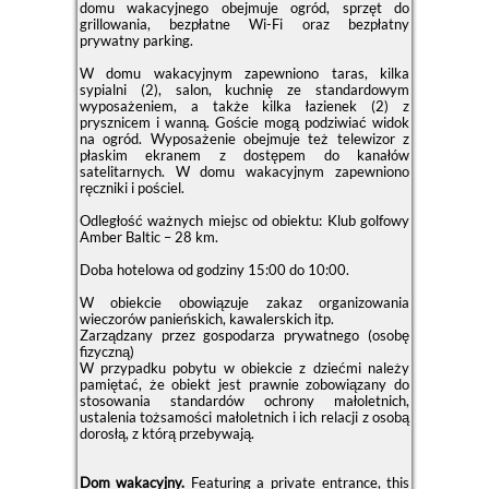
domu wakacyjnego obejmuje ogród, sprzęt do
grillowania, bezpłatne Wi-Fi oraz bezpłatny
prywatny parking.
W domu wakacyjnym zapewniono taras, kilka
sypialni (2), salon, kuchnię ze standardowym
wyposażeniem, a także kilka łazienek (2) z
prysznicem i wanną. Goście mogą podziwiać widok
na ogród. Wyposażenie obejmuje też telewizor z
płaskim ekranem z dostępem do kanałów
satelitarnych. W domu wakacyjnym zapewniono
ręczniki i pościel.
Odległość ważnych miejsc od obiektu: Klub golfowy
Amber Baltic – 28 km.
Doba hotelowa od godziny
15:00
do
10:00
.
W obiekcie obowiązuje zakaz organizowania
wieczorów panieńskich, kawalerskich itp.
Zarządzany przez gospodarza prywatnego (osobę
fizyczną)
W przypadku pobytu w obiekcie z dziećmi należy
pamiętać, że obiekt jest prawnie zobowiązany do
stosowania standardów ochrony małoletnich,
ustalenia tożsamości małoletnich i ich relacji z osobą
dorosłą, z którą przebywają.
Dom wakacyjny.
Featuring a private entrance, this