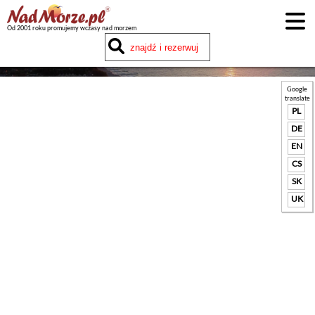
Od 2001 roku promujemy wczasy nad morzem
Google
translate
PL
DE
EN
CS
SK
UK