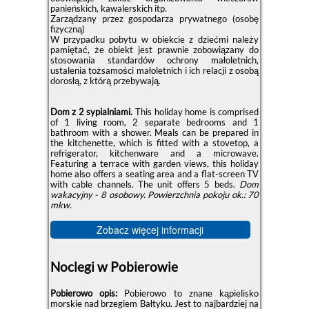
panieńskich, kawalerskich itp.
Zarządzany przez gospodarza prywatnego (osobę
fizyczną)
W przypadku pobytu w obiekcie z dziećmi należy
pamiętać, że obiekt jest prawnie zobowiązany do
stosowania standardów ochrony małoletnich,
ustalenia tożsamości małoletnich i ich relacji z osobą
dorosłą, z którą przebywają.
Dom z 2 sypialniami.
This holiday home is comprised
of 1 living room, 2 separate bedrooms and 1
bathroom with a shower. Meals can be prepared in
the kitchenette, which is fitted with a stovetop, a
refrigerator, kitchenware and a microwave.
Featuring a terrace with garden views, this holiday
home also offers a seating area and a flat-screen TV
with cable channels. The unit offers 5 beds.
Dom
wakacyjny - 8 osobowy.
Powierzchnia pokoju ok.: 70
mkw.
Zobacz więcej informacji
Noclegi w Pobierowie
Pobierowo opis:
Pobierowo to znane kąpielisko
morskie nad brzegiem Bałtyku. Jest to najbardziej na