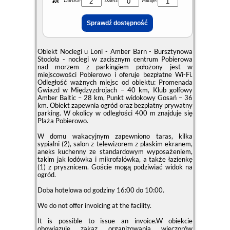
Dorośli:
Dzieci:
Pokoje:
Obiekt Noclegi u Loni - Amber Barn - Bursztynowa
Stodoła - noclegi w zacisznym centrum Pobierowa
nad morzem z parkingiem położony jest w
miejscowości Pobierowo i oferuje bezpłatne Wi-Fi.
Odległość ważnych miejsc od obiektu: Promenada
Gwiazd w Międzyzdrojach – 40 km, Klub golfowy
Amber Baltic – 28 km, Punkt widokowy Gosań – 36
km. Obiekt zapewnia ogród oraz bezpłatny prywatny
parking. W okolicy w odległości 400 m znajduje się
Plaża Pobierowo.
W domu wakacyjnym zapewniono taras, kilka
sypialni (2), salon z telewizorem z płaskim ekranem,
aneks kuchenny ze standardowym wyposażeniem,
takim jak lodówka i mikrofalówka, a także łazienkę
(1) z prysznicem. Goście mogą podziwiać widok na
ogród.
Doba hotelowa od godziny
16:00
do
10:00
.
We do not offer invoicing at the facility.
It is possible to issue an invoice.W obiekcie
obowiązuje zakaz organizowania wieczorów