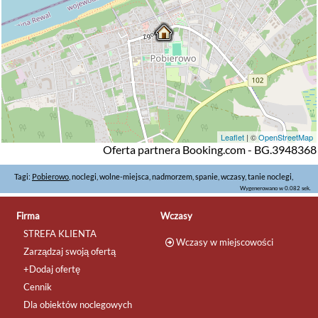
Leaflet
| ©
OpenStreetMap
Oferta partnera Booking.com - BG.3948368
Tagi:
Pobierowo
, noclegi, wolne-miejsca, nadmorzem, spanie, wczasy, tanie noclegi,
Wygenerowano w 0.082 sek.
Firma
Wczasy
STREFA KLIENTA
Wczasy w miejscowości
Zarządzaj swoją ofertą
+Dodaj ofertę
Cennik
Dla obiektów noclegowych