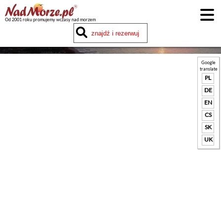
Od 2001 roku promujemy wczasy nad morzem
Google
translate
PL
DE
EN
CS
SK
UK