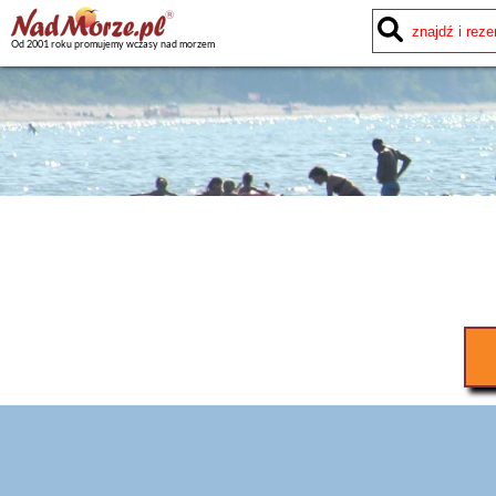
Od 2001 roku promujemy wczasy nad morzem