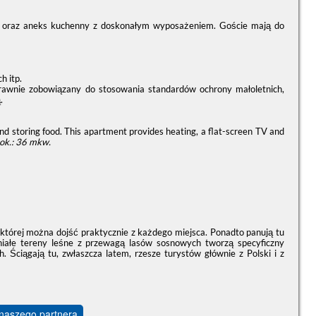
lon oraz aneks kuchenny z doskonałym wyposażeniem. Goście mają do
h itp.
prawnie zobowiązany do stosowania standardów ochrony małoletnich,
.
nd storing food. This apartment provides heating, a flat-screen TV and
ok.: 36 mkw.
 której można dojść praktycznie z każdego miejsca. Ponadto panują tu
iałe tereny leśne z przewagą lasów sosnowych tworzą specyficzny
 Ściągają tu, zwłaszcza latem, rzesze turystów głównie z Polski i z
 naszego partnera