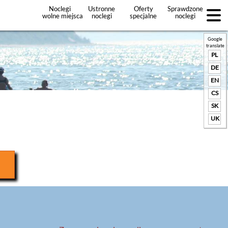
Noclegi
Ustronne
Oferty
Sprawdzone
wolne miejsca
noclegi
specjalne
noclegi
noclegów
+Dodaj
ofertę
Google
translate
PL
DE
EN
CS
SK
UK