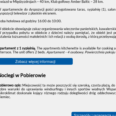
wiazd w Międzyzdrojach – 40 km, Klub golfowy Amber Baltic – 28 km.
 apartamencie do dyspozycji gości przygotowano taras, sypialnię (1), sa
yspozycji telewizor z płaskim ekranem.
oba hotelowa od godziny
16:00
do
10:00
.
 obiekcie obowiązuje zakaz organizowania wieczorów panieńskich, kawalerskic
 przypadku pobytu w obiekcie z dziećmi należy pamiętać, że obiekt jest 
stalenia tożsamości małoletnich i ich relacji z osobą dorosłą, z którą przebywają
partament z 1 sypialnią.
The apartments kitchenette is available for cooking a
 terrace. The unit offers 2 beds.
Apartament - 4 osobowy.
Powierzchnia pokoju 
Zobacz więcej informacji
Noclegi w Pobierowie
obierowo opis:
Miejscowość ta może poszczycić się szeroką, czysta plażą, do
obre warunki do uprawiania windsurfingu i innych sportów wodnych Wspan
ikroklimat doskonale kojący różnego rodzaju dolegliwości dróg oddechowych.
iemiec.
Szczegóły i rezerwacja u