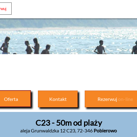
Oferta
Kontakt
Rezerwuj
on-line
C23 - 50m od plaży
aleja Grunwaldzka 12 C23
,
72-346
Pobierowo