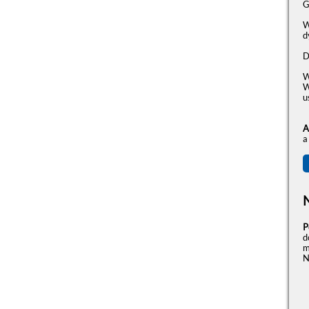
G
W
d
D
W
W
u
A
a
P
d
m
N