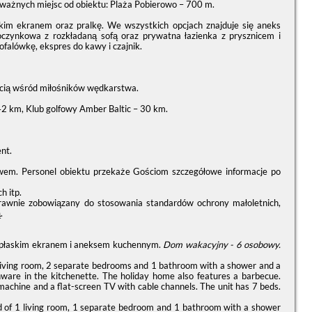
 ważnych miejsc od obiektu: Plaża Pobierowo – 700 m.
kim ekranem oraz pralkę. We wszystkich opcjach znajduje się aneks
zynkowa z rozkładaną sofą oraz prywatna łazienka z prysznicem i
alówkę, ekspres do kawy i czajnik.
ością wśród miłośników wędkarstwa.
2 km, Klub golfowy Amber Baltic – 30 km.
nt.
ewem. Personel obiektu przekaże Gościom szczegółowe informacje po
h itp.
prawnie zobowiązany do stosowania standardów ochrony małoletnich,
.
z płaskim ekranem i aneksem kuchennym.
Dom wakacyjny - 6 osobowy.
1 living room, 2 separate bedrooms and 1 bathroom with a shower and a
enware in the kitchenette. The holiday home also features a barbecue.
machine and a flat-screen TV with cable channels. The unit has 7 beds.
ed of 1 living room, 1 separate bedroom and 1 bathroom with a shower