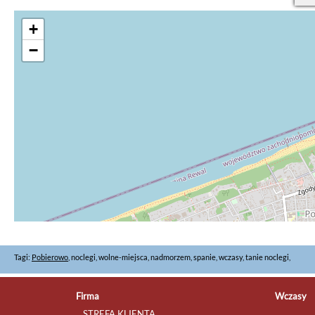
+
−
Tagi:
Pobierowo
, noclegi, wolne-miejsca, nadmorzem, spanie, wczasy, tanie noclegi,
Firma
Wczasy
STREFA KLIENTA