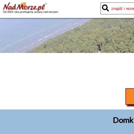
Od 2001 roku promujemy wczasy nad morzem
Domki