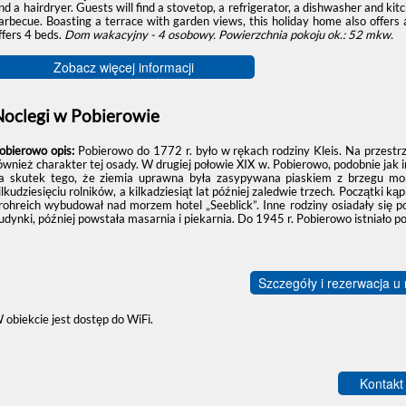
nd a hairdryer. Guests will find a stovetop, a refrigerator, a dishwasher and ki
arbecue. Boasting a terrace with garden views, this holiday home also offers
ffers 4 beds.
Dom wakacyjny - 4 osobowy.
Powierzchnia pokoju ok.: 52 mkw.
Zobacz więcej informacji
Noclegi w Pobierowie
obierowo opis:
Pobierowo do 1772 r. było w rękach rodziny Kleis. Na przestrzen
ównież charakter tej osady. W drugiej połowie XIX w. Pobierowo, podobnie jak in
a skutek tego, że ziemia uprawna była zasypywana piaskiem z brzegu mo
ilkudziesięciu rolników, a kilkadziesiąt lat później zaledwie trzech. Początki ką
rohreich wybudował nad morzem hotel „Seeblick”. Inne rodziny osiadały się 
udynki, później powstała masarnia i piekarnia. Do 1945 r. Pobierowo istniało
Szczegóły i rezerwacja u
 obiekcie jest dostęp do WiFi.
Kontakt