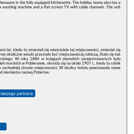
tchenware in the fully equipped kitchenette. The holiday home also has a
 a washing machine and a flat-screen TV with cable channels. The unit
i lat, kiedy to zmieniali się właściciele tej miejscowości, zmieniał się
ne okoliczne wioski przestało być miejscowością rolniczą. Stało się tak
rskiego. W roku 1886 w księgach ziemskich zarejestrowanych było
pieli morskich w Pobierowie, określa się na około 1907 r., kiedy to rolnik
po zachodniej stronie miejscowości. W okolicy hotelu powstawały nowe
 pod niemiecka nazwą Poberow.
 naszego partnera