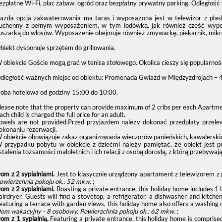
ezpłatne Wi-Fi, plac zabaw, ogród oraz bezpłatny prywatny parking. Odległość
ażda opcja zakwaterowania ma taras i wyposażona jest w telewizor z płas
uchenny z pełnym wyposażeniem, w tym lodówką, jak również część wypoc
uszarką do włosów. Wyposażenie obejmuje również zmywarkę, piekarnik, mikrof
biekt dysponuje sprzętem do grillowania.
 obiekcie Goście mogą grać w tenisa stołowego. Okolica cieszy się popularn
dległość ważnych miejsc od obiektu: Promenada Gwiazd w Międzyzdrojach – 4
oba hotelowa od godziny
15:00
do
10:00
.
lease note that the property can provide maximum of 2 cribs per each Apartme
ach child is charged the full price for an adult.
owels are not provided.Przed przyjazdem należy dokonać przedpłaty przel
okonaniu rezerwacji.
 obiekcie obowiązuje zakaz organizowania wieczorów panieńskich, kawalerskic
 przypadku pobytu w obiekcie z dziećmi należy pamiętać, że obiekt jest 
stalenia tożsamości małoletnich i ich relacji z osobą dorosłą, z którą przebywają
om z 2 sypialniami.
Jest to klasycznie urządzony apartament z telewizorem 
owierzchnia pokoju ok.: 52 mkw.
;
om z 2 sypialniami.
Boasting a private entrance, this holiday home includes 
airdryer. Guests will find a stovetop, a refrigerator, a dishwasher and kitch
eaturing a terrace with garden views, this holiday home also offers a washing 
om wakacyjny - 8 osobowy.
Powierzchnia pokoju ok.: 62 mkw.
;
om z 1 sypialnią.
Featuring a private entrance, this holiday home is compris