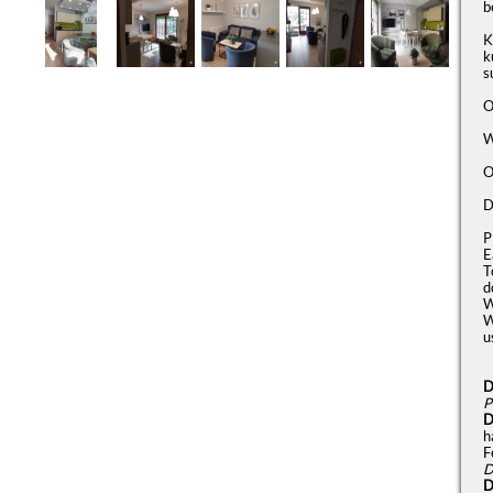
b
K
k
s
O
W
O
D
P
E
T
d
W
W
u
D
P
D
h
F
D
D