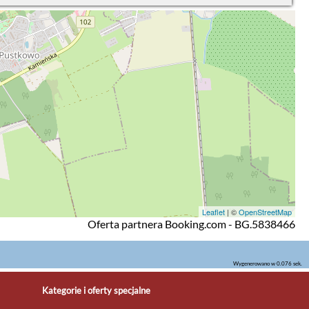
Leaflet
| ©
OpenStreetMap
Oferta partnera Booking.com - BG.5838466
Wygenerowano w 0.076 sek.
Kategorie i oferty specjalne