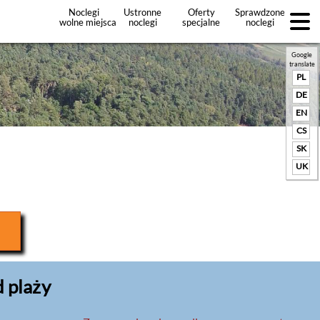
Noclegi
Ustronne
Oferty
Sprawdzone
wolne miejsca
noclegi
specjalne
noclegi
noclegów
+Dodaj
ofertę
Google
translate
PL
DE
EN
CS
SK
UK
 plaży