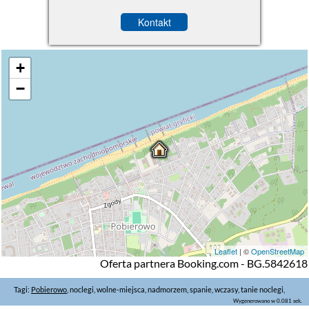
Kontakt
+
−
Leaflet
| ©
OpenStreetMap
Oferta partnera Booking.com - BG.5842618
Tagi:
Pobierowo
, noclegi, wolne-miejsca, nadmorzem, spanie, wczasy, tanie noclegi,
Wygenerowano w 0.081 sek.