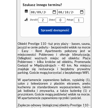
Szukasz innego terminu?
Dorośli:
Dzieci:
Pokoje:
Obiekt Prestige 110 -tuż przy plaży - basen, sauna,
jacuzzi w cenie pobytu - bezpośredni widok na morze
- Easy - Rent Apartments położony jest w
miejscowości Pobierowo i oferuje klimatyzację.
Odległość ważnych miejsc od obiektu: Plaża
Pobierowo – kilka kroków od obiektu, Promenada
Gwiazd w Międzyzdrojach – 40 km. Na miejscu
znajduje się restauracja i bezpłatny prywatny
parking. Goście mogą korzystać z bezpłatnego WiFi.
W apartamencie zapewniono balkon, sypialnię (1),
salon z telewizorem z płaskim ekranem, aneks
kuchenny ze standardowym wyposażeniem, takim
jak lodówka i zmywarka, a także łazienkę (1) z
prysznicem. Goście mogą podziwiać widok na morze.
W apartamencie zapewniono ręczniki i pościel.
Zaplecze odnowy biologicznej obiektu Prestige 110 -