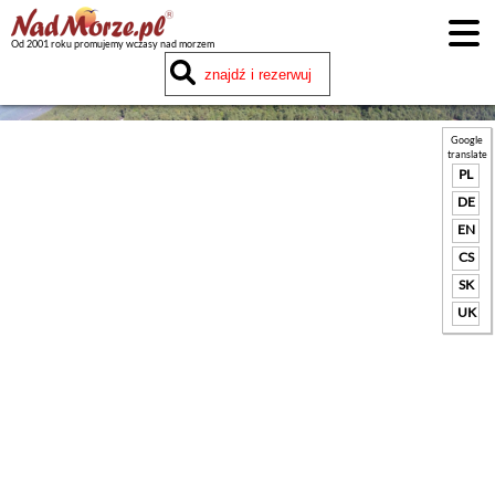
Od 2001 roku promujemy wczasy nad morzem
Google
translate
PL
DE
EN
CS
SK
UK