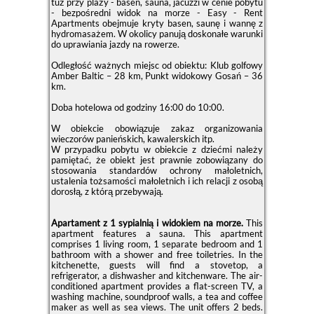
tuż przy plaży - basen, sauna, jacuzzi w cenie pobytu
- bezpośredni widok na morze - Easy - Rent
Apartments obejmuje kryty basen, saunę i wannę z
hydromasażem. W okolicy panują doskonałe warunki
do uprawiania jazdy na rowerze.
Odległość ważnych miejsc od obiektu: Klub golfowy
Amber Baltic – 28 km, Punkt widokowy Gosań – 36
km.
Doba hotelowa od godziny
16:00
do
10:00
.
W obiekcie obowiązuje zakaz organizowania
wieczorów panieńskich, kawalerskich itp.
W przypadku pobytu w obiekcie z dziećmi należy
pamiętać, że obiekt jest prawnie zobowiązany do
stosowania standardów ochrony małoletnich,
ustalenia tożsamości małoletnich i ich relacji z osobą
dorosłą, z którą przebywają.
Apartament z 1 sypialnią i widokiem na morze.
This
apartment features a sauna. This apartment
comprises 1 living room, 1 separate bedroom and 1
bathroom with a shower and free toiletries. In the
kitchenette, guests will find a stovetop, a
refrigerator, a dishwasher and kitchenware. The air-
conditioned apartment provides a flat-screen TV, a
washing machine, soundproof walls, a tea and coffee
maker as well as sea views. The unit offers 2 beds.