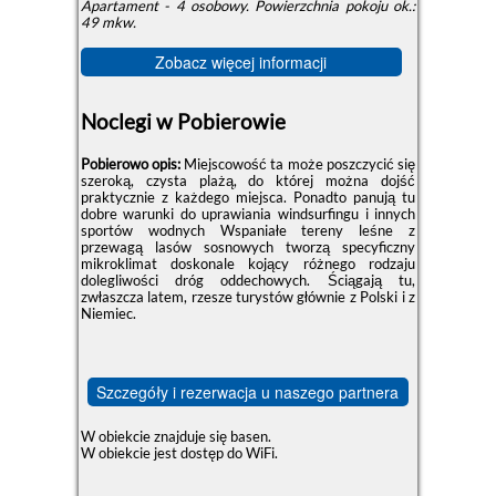
Apartament - 4 osobowy.
Powierzchnia pokoju ok.:
49 mkw.
Zobacz więcej informacji
Noclegi w Pobierowie
Pobierowo opis:
Miejscowość ta może poszczycić się
szeroką, czysta plażą, do której można dojść
praktycznie z każdego miejsca. Ponadto panują tu
dobre warunki do uprawiania windsurfingu i innych
sportów wodnych Wspaniałe tereny leśne z
przewagą lasów sosnowych tworzą specyficzny
mikroklimat doskonale kojący różnego rodzaju
dolegliwości dróg oddechowych. Ściągają tu,
zwłaszcza latem, rzesze turystów głównie z Polski i z
Niemiec.
Szczegóły i rezerwacja u naszego partnera
W obiekcie znajduje się basen.
W obiekcie jest dostęp do WiFi.