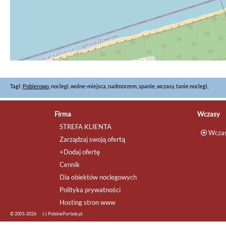
Tagi:
Pobierowo
, noclegi, wolne-miejsca, nadmorzem, spanie, wczasy, tanie noclegi,
Firma
Wczasy
STREFA KLIENTA
Wczas
Zarządzaj swoją ofertą
+Dodaj ofertę
Cennik
Dla obiektów noclegowych
Polityka prywatności
Hosting stron www
© 2001-2026
(-) PolskiePortale.pl