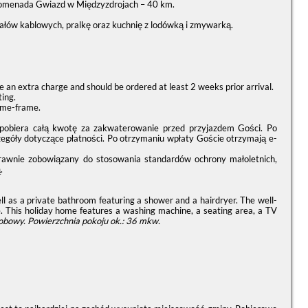
romenada Gwiazd w Międzyzdrojach – 40 km.
łów kablowych, pralkę oraz kuchnię z lodówką i zmywarką.
re an extra charge and should be ordered at least 2 weeks prior arrival.
ting.
time-frame.
t pobiera całą kwotę za zakwaterowanie przed przyjazdem Gości. Po
zegóły dotyczące płatności. Po otrzymaniu wpłaty Goście otrzymają e-
prawnie zobowiązany do stosowania standardów ochrony małoletnich,
.
ell as a private bathroom featuring a shower and a hairdryer. The well-
. This holiday home features a washing machine, a seating area, a TV
obowy.
Powierzchnia pokoju ok.: 36 mkw.