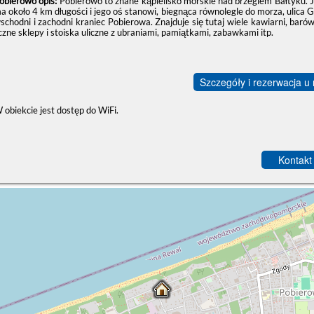
obierowo opis:
Pobierowo to znane kąpielisko morskie nad brzegiem Bałtyku. 
a około 4 km długości i jego oś stanowi, biegnąca równolegle do morza, ulica Gr
schodni i zachodni kraniec Pobierowa. Znajduje się tutaj wiele kawiarni, baró
iczne sklepy i stoiska uliczne z ubraniami, pamiątkami, zabawkami itp.
Szczegóły i rezerwacja u
 obiekcie jest dostęp do WiFi.
Kontakt