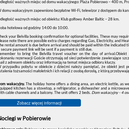
dległość ważnych miejsc od domu wakacyjnego: Plaża Pobierowo – 400 m, P
 domu wakacyjnym zapewniono bezpłatne Wi-Fi, telewizor z dostępem do kana
dległość ważnych miejsc od obiektu: Klub golfowy Amber Baltic – 28 km.
oba hotelowa od godziny
14:00
do
10:00
.
heck your Belvilla booking confirmation for optional facilities. These may requi
lease note there are possible extra charges regarding Gas, Electricity, and Hea
he rental amount is due before arrival and should be paid within the indicated 
 secure payment link will be sent if a payment is still due.
emember to bring the Belvilla travel voucher on the day of arrival.Obiek
okonaniu rezerwacji Goście otrzymają od sieci potwierdzenie zawierające szc
ail z adresem obiektu oraz informacją na temat miejsca odbioru kluczy.
 przypadku pobytu w obiekcie z dziećmi należy pamiętać, że obiekt jest 
stalenia tożsamości małoletnich i ich relacji z osobą dorosłą, z którą przebywają
om wakacyjny.
The holiday home offers a dining area, an electric kettle, as w
quipped kitchen has a stovetop, a refrigerator, a dishwasher and a microwave
ith cable channels and a balcony. The unit offers 2 beds.
Dom wakacyjny - 4 os
Zobacz więcej informacji
Noclegi w Pobierowie