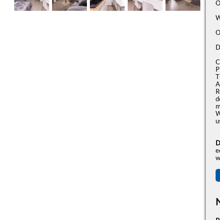
O
W
O
D
C
P
T
A
R
d
m
W
u
D
e
w