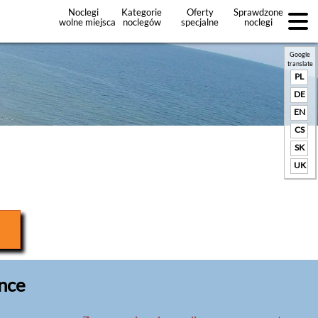
Noclegi
Kategorie
Oferty
Sprawdzone
wolne miejsca
noclegów
specjalne
noclegi
noclegów
+Dodaj
ofertę
Google
translate
PL
DE
EN
CS
SK
UK
ence