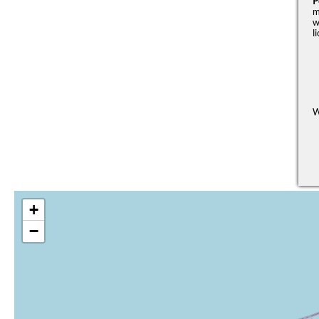
P
m
w
l
W
+
−