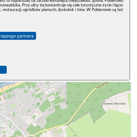
Jest to najbardziej na zachód wysunięta miejscowość gminy. Pobierowo
unwaldzka. Przy ulicy tej koncentruje się całe turystyczne życie i łączy
w, restauracji, ogródków piwnych, dyskotek i kino. W Pobierowie są też
 naszego partnera