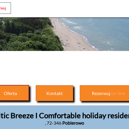
Oferta
Kontakt
Rezerwuj
on-line
tic Breeze I Comfortable holiday resid
,
72-346
Pobierowo