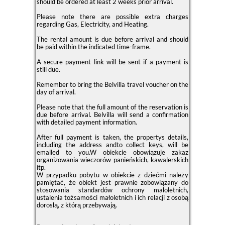
should be ordered at least 2 weeks prior arrival.
Please note there are possible extra charges
regarding Gas, Electricity, and Heating.
The rental amount is due before arrival and should
be paid within the indicated time-frame.
A secure payment link will be sent if a payment is
still due.
Remember to bring the Belvilla travel voucher on the
day of arrival.
Please note that the full amount of the reservation is
due before arrival. Belvilla will send a confirmation
with detailed payment information.
After full payment is taken, the propertys details,
including the address andto collect keys, will be
emailed to you.W obiekcie obowiązuje zakaz
organizowania wieczorów panieńskich, kawalerskich
itp.
W przypadku pobytu w obiekcie z dziećmi należy
pamiętać, że obiekt jest prawnie zobowiązany do
stosowania standardów ochrony małoletnich,
ustalenia tożsamości małoletnich i ich relacji z osobą
dorosłą, z którą przebywają.