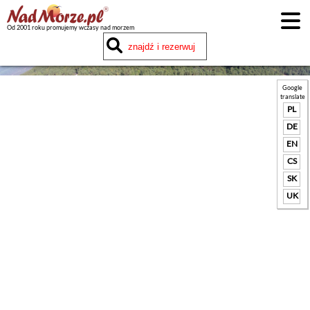
Od 2001 roku promujemy wczasy nad morzem
Google
translate
PL
DE
EN
CS
SK
UK