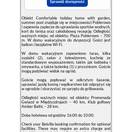
Obiekt Comfortable holiday home with garden,
summer pool znajduje się w miejscowości Pobierowo
i zapewnia zaplecze do uprawiania sportów wodnych,
kort do tenisa oraz całodobową recepcję. Odległość
ważnych miejsc od obiektu: Plaża Pobierowo – 700
m. W domu wakacyjnym do dyspozycji Gości jest
balkon i bezpłatne Wi-Fi.
W domu wakacyjnym zapewniono taras, kilka
sypialni (2), salon z telewizorem, kuchnię ze
standardowym wyposażeniem, takim jak lodówka i
zmywarka, a także łazienkę (1) z prysznicem. Goście
mogą podziwiać widok na ogród.
Goście mogą popływać w odkrytym basenie,
uprawiać jazdę konną i wędkarstwo lub odprężyć się
w ogrodzie i skorzystać ze sprzętu do grillowania.
Odległość ważnych miejsc od obiektu: Promenada
Gwiazd w Międzyzdrojach – 40 km, Klub golfowy
Amber Baltic – 28 km.
Doba hotelowa od godziny
16:00
do
10:00
.
Check your Belvilla booking confirmation for optional
facilities. These may require an extra charge and