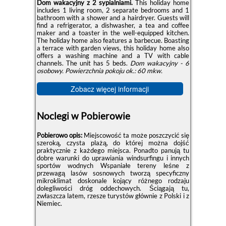
Dom wakacyjny z 2 sypialniami.
This holiday home
includes 1 living room, 2 separate bedrooms and 1
bathroom with a shower and a hairdryer. Guests will
find a refrigerator, a dishwasher, a tea and coffee
maker and a toaster in the well-equipped kitchen.
The holiday home also features a barbecue. Boasting
a terrace with garden views, this holiday home also
offers a washing machine and a TV with cable
channels. The unit has 5 beds.
Dom wakacyjny - 6
osobowy.
Powierzchnia pokoju ok.: 60 mkw.
Zobacz więcej informacji
Noclegi w Pobierowie
Pobierowo opis:
Miejscowość ta może poszczycić się
szeroką, czysta plażą, do której można dojść
praktycznie z każdego miejsca. Ponadto panują tu
dobre warunki do uprawiania windsurfingu i innych
sportów wodnych Wspaniałe tereny leśne z
przewagą lasów sosnowych tworzą specyficzny
mikroklimat doskonale kojący różnego rodzaju
dolegliwości dróg oddechowych. Ściągają tu,
zwłaszcza latem, rzesze turystów głównie z Polski i z
Niemiec.