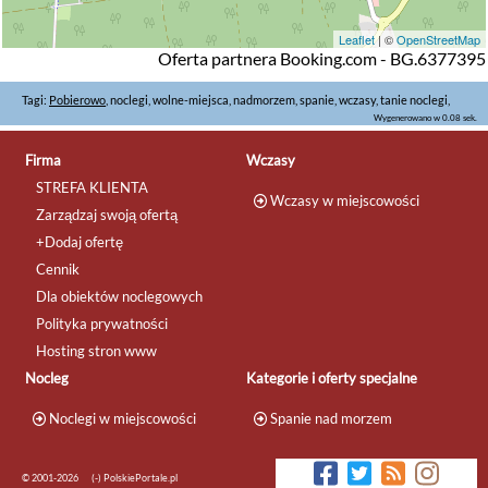
Leaflet
| ©
OpenStreetMap
Oferta partnera Booking.com - BG.6377395
Tagi:
Pobierowo
, noclegi, wolne-miejsca, nadmorzem, spanie, wczasy, tanie noclegi,
Wygenerowano w 0.08 sek.
Firma
Wczasy
STREFA KLIENTA
Wczasy w miejscowości
Zarządzaj swoją ofertą
+Dodaj ofertę
Cennik
Dla obiektów noclegowych
Polityka prywatności
Hosting stron www
Nocleg
Kategorie i oferty specjalne
Noclegi w miejscowości
Spanie nad morzem
© 2001-2026
(-) PolskiePortale.pl