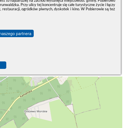
Jest to najbardziej na zachód wysunięta miejscowość gminy. Pobierowo
unwaldzka. Przy ulicy tej koncentruje się całe turystyczne życie i łączy
w, restauracji, ogródków piwnych, dyskotek i kino. W Pobierowie są też
 naszego partnera