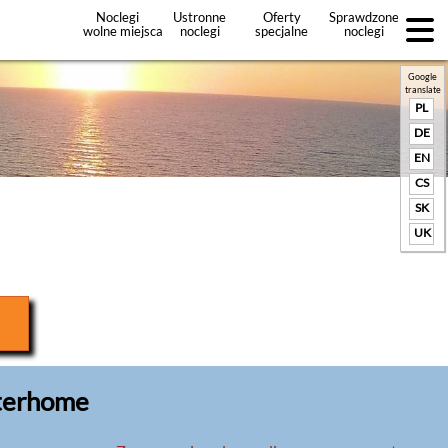
Noclegi
Ustronne
Oferty
Sprawdzone
wolne miejsca
noclegi
specjalne
noclegi
noclegów
+Dodaj
ofertę
Google
translate
PL
DE
EN
CS
SK
UK
nterhome