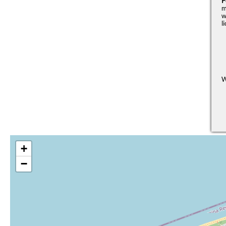
P
m
w
l
W
+
−