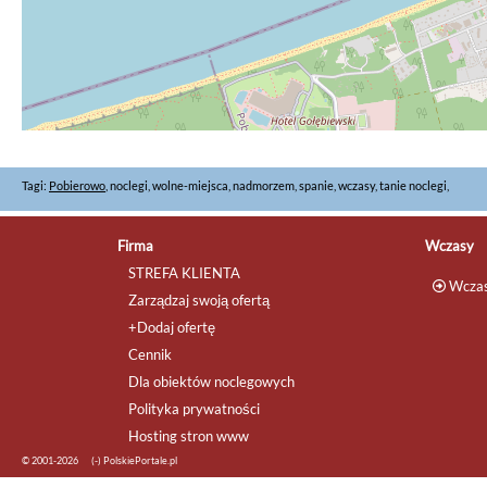
Tagi:
Pobierowo
, noclegi, wolne-miejsca, nadmorzem, spanie, wczasy, tanie noclegi,
Firma
Wczasy
STREFA KLIENTA
Wczas
Zarządzaj swoją ofertą
+Dodaj ofertę
Cennik
Dla obiektów noclegowych
Polityka prywatności
Hosting stron www
© 2001-2026
(-) PolskiePortale.pl