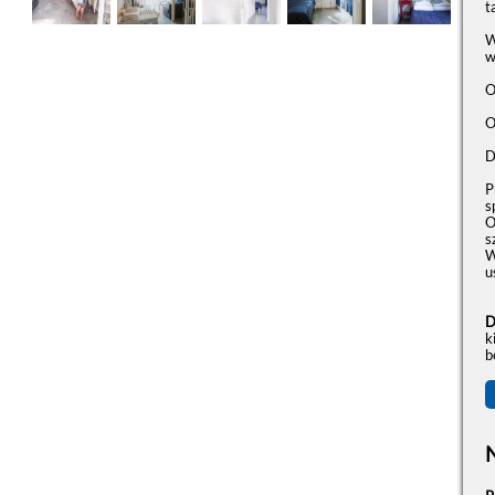
t
W
w
O
O
D
P
s
O
s
W
u
D
k
b