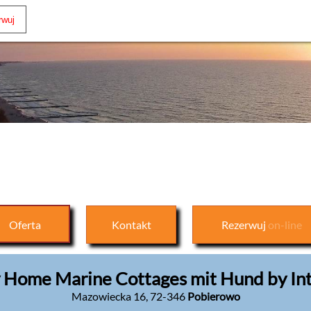
Oferta
Kontakt
Rezerwuj
on-line
 Home Marine Cottages mit Hund by I
Mazowiecka 16
,
72-346
Pobierowo