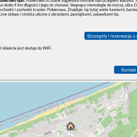
obierowo opis:
Pobierowo to znane kąpielisko morskie nad brzegiem Bałtyku. 
a około 4 km długości i jego oś stanowi, biegnąca równolegle do morza, ulica Gr
schodni i zachodni kraniec Pobierowa. Znajduje się tutaj wiele kawiarni, baró
iczne sklepy i stoiska uliczne z ubraniami, pamiątkami, zabawkami itp.
Szczegóły i rezerwacja u
 obiekcie jest dostęp do WiFi.
Kontakt