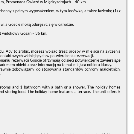
0 m, Promenada Gwiazd w Międzyzdrojach – 40 km.
chenny z pełnym wyposażeniem, w tym lodówką, a także łazienkę (1) z
w, a Goście mogą odprężyć się w ogrodzie.
kt widokowy Gosań – 36 km.
du. Aby to zrobić, możesz wpisać treść prośby w miejscu na życzenia
kontaktowych widniejących w potwierdzeniu rezerwacji.
naniu rezerwacji Goście otrzymają od sieci potwierdzenie zawierające
 adresem obiektu oraz informacją na temat miejsca odbioru kluczy.
prawnie zobowiązany do stosowania standardów ochrony małoletnich,
.
edrooms and 1 bathroom with a bath or a shower. The holiday homes
and storing food. The holiday home features a terrace. The unit offers 5