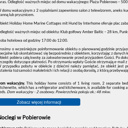
aras. Odległość ważnych miejsc od domu wakacyjnego: Plaża Pobierowo – 50
 domu wakacyjnym z 2 sypialniami zapewniono salon z telewizorem, aneks ku
anną lub prysznicem.
biekt Holiday Home Marine Cottages mit Hund by Interhome oferuje plac zaba
dległość ważnych miejsc od obiektu: Klub golfowy Amber Baltic – 28 km, Pun
oba hotelowa od godziny
17:00
do
12:00
.
rosimy o wcześniejsze poinformowanie obiektu o planowanej godzinie przyjaz
pecjalne lub skontaktować się bezpośrednio z obiektem, korzystając z danych 
biekt pobiera całą kwotę za zakwaterowanie przed przyjazdem Gości. Po doko
zczegóły dotyczące płatności. Po otrzymaniu wpłaty Goście otrzymają e-mail z
 przypadku pobytu w obiekcie z dziećmi należy pamiętać, że obiekt jest 
stalenia tożsamości małoletnich i ich relacji z osobą dorosłą, z którą przebywają
om wakacyjny.
This holiday home consists of 1 living room, 2 separate b
itchenette, which has a refrigerator and kitchenware, is available for cooking 
eds.
Dom wakacyjny - 2 osobowy.
Powierzchnia pokoju ok.: 48 mkw.
Zobacz więcej informacji
Noclegi w Pobierowie